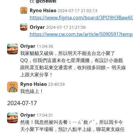
cc
@chewei
Ryno Hsiao
2024-07-17 21:02:13
https://www.figma.com/board/3PO9H3Baw6GI
Oriyar
2024-07-17 21:21:56
https://www.cw.com.tw/article/5090591?temp
Oriyar
11:04:36
我家貓貓又破病，所以明天不能去台北小聚了
QQ，但我們這週末在七星潭擺攤，有設計小遊戲
跟民眾互動花東交通需求，收到很多回饋～ 明天線
上跟大家分享！
Ryno Hsiao
23:40:59
我也線上！
2024-07-17
Oriyar
17:04:31
然後！我忽然被叫去餐ㄑㄧㄠˊ敘ㄕˋ，所以我卡今
天小聚下半場喔，預計八點半上線，聊花東支線任