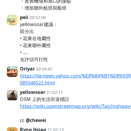
・改善機場和港口的接駁
・增加聯外航班與船班
peii
20:52:06
yellowsoar建議：
區分出
• 花東在地屬性
• 花東聯外屬性
• ....
去評估可行性
Oriyar
20:54:47
https://tw.news.yahoo.com/%E8%8A%B1%E8
085546522.html
yellowsoar
21:02:11
OSM 上的生活街道標註
https://wiki.openstreetmap.org/wiki/Tag:highway=
cc
@chewei
Ryno Hsiao
21:02:13