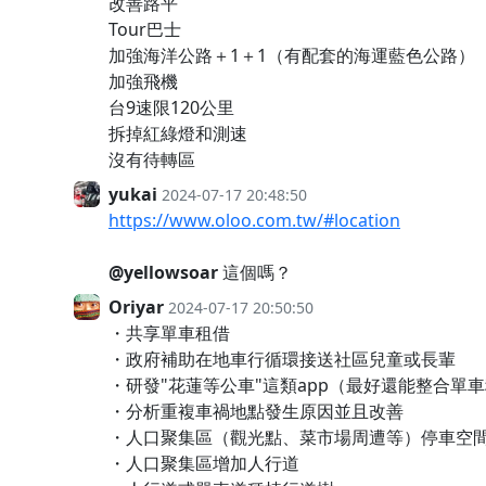
改善路平
Tour巴士
加強海洋公路＋1＋1（有配套的海運藍色公路）
加強飛機
台9速限120公里
拆掉紅綠燈和測速
沒有待轉區
yukai
2024-07-17 20:48:50
https://www.oloo.com.tw/#location
@yellowsoar
這個嗎？
Oriyar
2024-07-17 20:50:50
・共享單車租借
・政府補助在地車行循環接送社區兒童或長輩
・研發"花蓮等公車"這類app（最好還能整合單
・分析重複車禍地點發生原因並且改善
・人口聚集區（觀光點、菜市場周遭等）停車空
・人口聚集區增加人行道