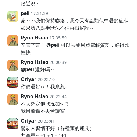
務近況～
peii
17:31:39
豪～～我們保持聯絡，我今天有點類似中暑的症狀
如果我八點半狀況不佳再跟尼說～
Ryno Hsiao
17:35:59
辛苦辛苦！
@peii
可以去藥局買電解質粉，好得比
較快！
Ryno Hsiao
20:00:39
@peii
還好嗎～
Oriyar
20:22:10
你們還好ㄇ！我來惹....
Ryno Hsiao
20:22:44
不太確定他狀況如何ㄋ
我目前進不去會議室
Oriyar
20:33:41
駕駛人習慣不好（各種類的運具）
共享單車+1＋1＋1+1