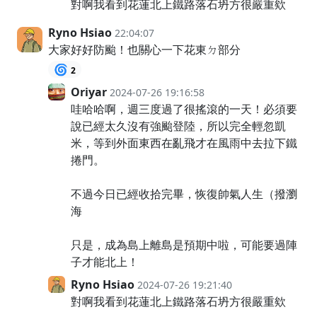
對啊我看到花蓮北上鐵路落石坍方很嚴重欸
Ryno Hsiao
22:04:07
大家好好防颱！也關心一下花東ㄉ部分
🌀
2
Oriyar
2024-07-26 19:16:58
哇哈哈啊，週三度過了很搖滾的一天！必須要
說已經太久沒有強颱登陸，所以完全輕忽凱
米，等到外面東西在亂飛才在風雨中去拉下鐵
捲門。
不過今日已經收拾完畢，恢復帥氣人生（撥瀏
海
只是，成為島上離島是預期中啦，可能要過陣
子才能北上！
Ryno Hsiao
2024-07-26 19:21:40
對啊我看到花蓮北上鐵路落石坍方很嚴重欸