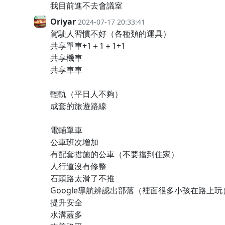
我目前進不去會議室
Oriyar
2024-07-17 20:33:41
駕駛人習慣不好（各種類的運具）
共享單車+1＋1＋1+1
共享機車
共享車車
輕軌（平日人不夠）
成套的旅遊路線
電輔單車
公車班次增加
有配套措施的公車（不要擋到住家）
人行道沒有修整
石頭路太滑了不推
Google導航辨認出部落（裡面很多小孩在路上玩
提升安全
水溝蓋多