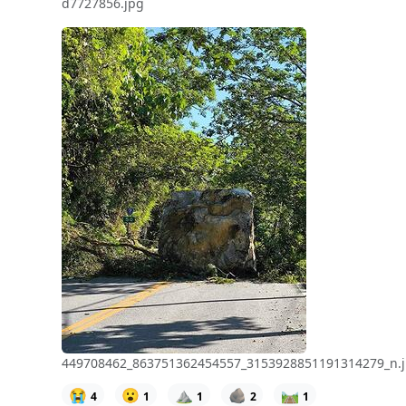
d7727856.jpg
449708462_863751362454557_3153928851191314279_n.
😭
😮
⛰️
🪨
🛤️
4
1
1
2
1