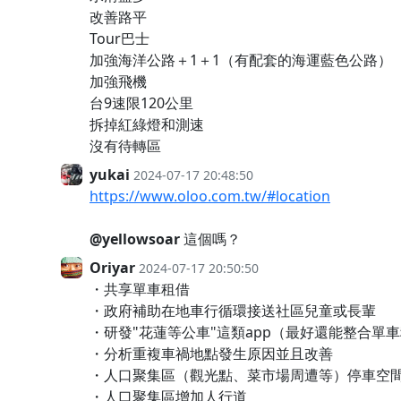
改善路平
Tour巴士
加強海洋公路＋1＋1（有配套的海運藍色公路）
加強飛機
台9速限120公里
拆掉紅綠燈和測速
沒有待轉區
yukai
2024-07-17 20:48:50
https://www.oloo.com.tw/#location
@yellowsoar
這個嗎？
Oriyar
2024-07-17 20:50:50
・共享單車租借
・政府補助在地車行循環接送社區兒童或長輩
・研發"花蓮等公車"這類app（最好還能整合單
・分析重複車禍地點發生原因並且改善
・人口聚集區（觀光點、菜市場周遭等）停車空
・人口聚集區增加人行道