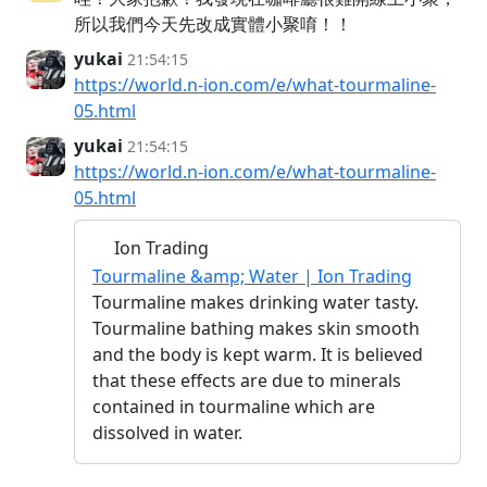
所以我們今天先改成實體小聚唷！！
yukai
21:54:15
https://world.n-ion.com/e/what-tourmaline-
05.html
yukai
21:54:15
https://world.n-ion.com/e/what-tourmaline-
05.html
Ion Trading
Tourmaline &amp; Water | Ion Trading
Tourmaline makes drinking water tasty.
Tourmaline bathing makes skin smooth
and the body is kept warm. It is believed
that these effects are due to minerals
contained in tourmaline which are
dissolved in water.