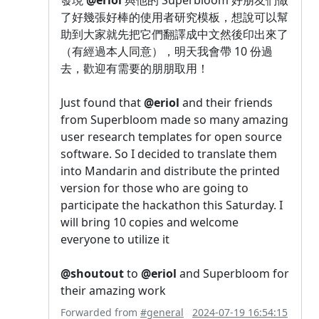
了好幾張好棒的使用者研究模板，想說可以幫
助到大家就先把它們翻譯成中文然後印出來了
（有經過本人同意），明天我會帶 10 份過
去，歡迎有需要的朋朋取用！
Just found that
@eriol
and their friends
from Superbloom made so many amazing
user research templates for open source
software. So I decided to translate them
into Mandarin and distribute the printed
version for those who are going to
participate the hackathon this Saturday. I
will bring 10 copies and welcome
everyone to utilize it
@shoutout
to
@eriol
and Superbloom for
their amazing work
Forwarded from
#general
2024-07-19 16:54:15