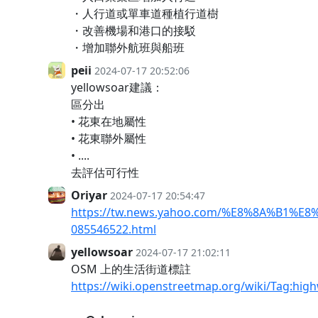
・人行道或單車道種植行道樹
・改善機場和港口的接駁
・增加聯外航班與船班
peii
2024-07-17 20:52:06
yellowsoar建議：
區分出
• 花東在地屬性
• 花東聯外屬性
• ....
去評估可行性
Oriyar
2024-07-17 20:54:47
https://tw.news.yahoo.com/%E8%8A%B
085546522.html
yellowsoar
2024-07-17 21:02:11
OSM 上的生活街道標註
https://wiki.openstreetmap.org/wiki/Tag:high