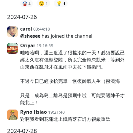
😮
💡
4
1
1
2024-07-26
carol
03:44:18
@shesee
has joined the channel
Oriyar
19:16:58
哇哈哈啊，週三度過了很搖滾的一天！必須要說已
經太久沒有強颱登陸，所以完全輕忽凱米，等到外
面東西在亂飛才在風雨中去拉下鐵捲門。
不過今日已經收拾完畢，恢復帥氣人生（撥瀏海
只是，成為島上離島是預期中啦，可能要過陣子才
能北上！
Ryno Hsiao
19:21:40
對啊我看到花蓮北上鐵路落石坍方很嚴重欸
2024-07-28