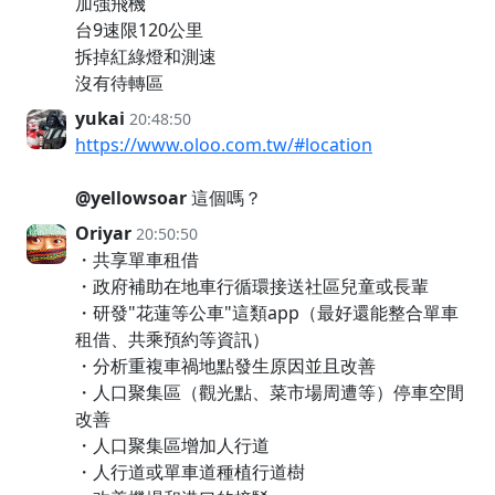
加強飛機
台9速限120公里
拆掉紅綠燈和測速
沒有待轉區
yukai
20:48:50
https://www.oloo.com.tw/#location
@yellowsoar
這個嗎？
Oriyar
20:50:50
・共享單車租借
・政府補助在地車行循環接送社區兒童或長輩
・研發"花蓮等公車"這類app（最好還能整合單車
租借、共乘預約等資訊）
・分析重複車禍地點發生原因並且改善
・人口聚集區（觀光點、菜市場周遭等）停車空間
改善
・人口聚集區增加人行道
・人行道或單車道種植行道樹