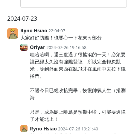
2024-07-23
Ryno Hsiao
22:04:07
大家好好防颱！也關心一下花東ㄉ部分
Oriyar
2024-07-26 19:16:58
哇哈哈啊，週三度過了很搖滾的一天！必須要
說已經太久沒有強颱登陸，所以完全輕忽凱
米，等到外面東西在亂飛才在風雨中去拉下鐵
捲門。
不過今日已經收拾完畢，恢復帥氣人生（撥瀏
海
只是，成為島上離島是預期中啦，可能要過陣
子才能北上！
Ryno Hsiao
2024-07-26 19:21:40