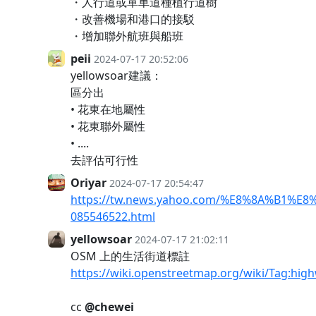
・人行道或單車道種植行道樹
・改善機場和港口的接駁
・增加聯外航班與船班
peii
2024-07-17 20:52:06
yellowsoar建議：
區分出
• 花東在地屬性
• 花東聯外屬性
• ....
去評估可行性
Oriyar
2024-07-17 20:54:47
https://tw.news.yahoo.com/%E8%8A%B
085546522.html
yellowsoar
2024-07-17 21:02:11
OSM 上的生活街道標註
https://wiki.openstreetmap.org/wiki/Tag:high
cc
@chewei