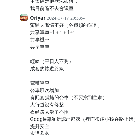
不太確定他狀況如何ㄋ
我目前進不去會議室
Oriyar
2024-07-17 20:33:41
駕駛人習慣不好（各種類的運具）
共享單車+1＋1＋1+1
共享機車
共享車車
輕軌（平日人不夠）
成套的旅遊路線
電輔單車
公車班次增加
有配套措施的公車（不要擋到住家）
人行道沒有修整
石頭路太滑了不推
Google導航辨認出部落（裡面很多小孩在路上玩
提升安全
水溝蓋多