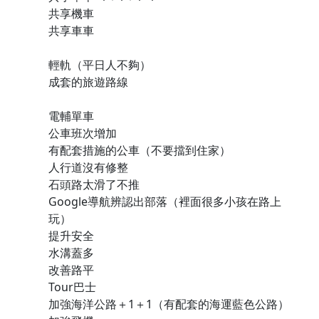
共享機車
共享車車
輕軌（平日人不夠）
成套的旅遊路線
電輔單車
公車班次增加
有配套措施的公車（不要擋到住家）
人行道沒有修整
石頭路太滑了不推
Google導航辨認出部落（裡面很多小孩在路上
玩）
提升安全
水溝蓋多
改善路平
Tour巴士
加強海洋公路＋1＋1（有配套的海運藍色公路）