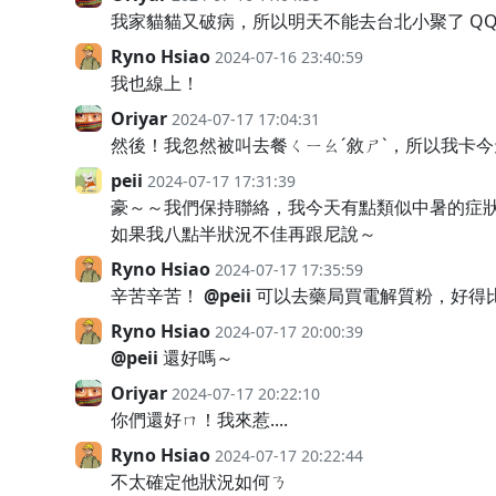
我家貓貓又破病，所以明天不能去台北小聚了 Q
Ryno Hsiao
2024-07-16 23:40:59
我也線上！
Oriyar
2024-07-17 17:04:31
然後！我忽然被叫去餐ㄑㄧㄠˊ敘ㄕˋ，所以我卡
peii
2024-07-17 17:31:39
豪～～我們保持聯絡，我今天有點類似中暑的症
如果我八點半狀況不佳再跟尼說～
Ryno Hsiao
2024-07-17 17:35:59
辛苦辛苦！
@peii
可以去藥局買電解質粉，好得
Ryno Hsiao
2024-07-17 20:00:39
@peii
還好嗎～
Oriyar
2024-07-17 20:22:10
你們還好ㄇ！我來惹....
Ryno Hsiao
2024-07-17 20:22:44
不太確定他狀況如何ㄋ