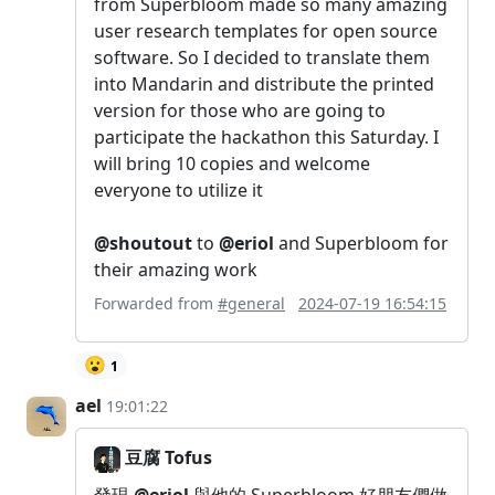
from Superbloom made so many amazing
user research templates for open source
software. So I decided to translate them
into Mandarin and distribute the printed
version for those who are going to
participate the hackathon this Saturday. I
will bring 10 copies and welcome
everyone to utilize it
@shoutout
to
@eriol
and Superbloom for
their amazing work
Forwarded from
#general
2024-07-19 16:54:15
😮
1
ael
19:01:22
豆腐 Tofus
發現
@eriol
與他的 Superbloom 好朋友們做