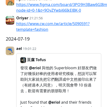
https://www.figma.com/board/3PO9H3Baw6GI8mg
node-id=0-1&t=9OvZYwbi66IkElBK-0
Oriyar
21:21:56
https://www.cw.com.tw/article/5090591?
template=fashion
2024-07-19
ael
19:01:22
豆腐 Tofus
發現
@eriol
與他的 Superbloom 好朋友們做
了好幾張好棒的使用者研究模板，想說可以幫
助到大家就先把它們翻譯成中文然後印出來了
（有經過本人同意），明天我會帶 10 份過
去，歡迎有需要的朋朋取用！
Just found that
@eriol
and their friends