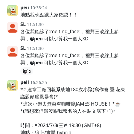
peii
10:38:24
地點我晚點跟大家確認！！
SL
11:51:30
各位我確診了:melting_face:，禮拜三改線上參
與，
@peii
可以少算我一個人XD
SL
11:51:30
各位我確診了:melting_face:，禮拜三改線上參
與，
@peii
可以少算我一個人XD
2
peii
16:26:25
*# 違章工廠回報系統地180次小聚(寫作會 暨 花東
議題頭腦風暴會)*
*這次小聚去無菜單咖啡廳JAMES HOUSE！*☕
*(請想來但還沒跟我報名的人在貼文底下+1)*
時間：*2024/7/3(三)* 19:30 (GMT+8)
地點：線上/實體 hybrid