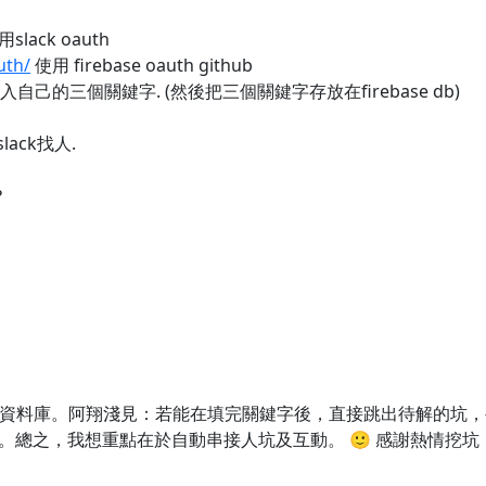
slack oauth
uth/
使用 firebase oauth github
e, 輸入自己的三個關鍵字. (然後把三個關鍵字存放在firebase db)
ack找人.
？
資料庫。阿翔淺見：若能在填完關鍵字後，直接跳出待解的坑，
總之，我想重點在於自動串接人坑及互動。 🙂 感謝熱情挖坑