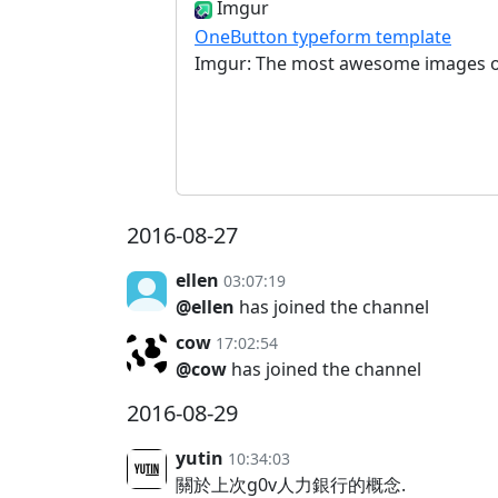
Imgur
OneButton typeform template
Imgur: The most awesome images on
2016-08-27
ellen
03:07:19
@ellen
has joined the channel
cow
17:02:54
@cow
has joined the channel
2016-08-29
yutin
10:34:03
關於上次g0v人力銀行的概念.