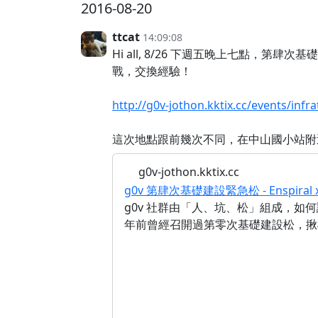
2016-08-20
ttcat
14:09:08
Hi all, 8/26 下週五晚上七點，第肆
戰，交換經驗！
http://g0v-jothon.kktix.cc/events/infr
這次地點跟前幾次不同，在中山國小站附
g0v-jothon.kktix.cc
g0v 第肆次基礎建設緊急松 - Enspiral
g0v 社群由「人、坑、松」組成，
年前曾經召開過第零次基礎建設松，揪