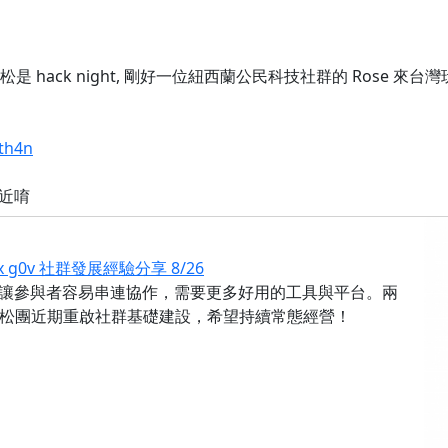
次基礎松是 hack night, 剛好一位紐西蘭公民科技社群的 Ro
ath4n
近唷
 x g0v 社群發展經驗分享 8/26
如何讓參與者容易串連協作，需要更多好用的工具與平台。兩
松團近期重啟社群基礎建設，希望持續常態經營！