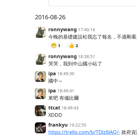
2016-08-26
ronnywang
17:40:16
今晚的基礎建設松我忘了報名，不過剛看
😁
👍
1
2
ronnywang
18:38:51
哭哭，我到中山國小站了
ipa
18:49:30
國中～
ipa
18:49:41
來吧 有備比爾
ttcat
18:49:43
XDDD
frankyu
19:22:55
https://trello.com/b/TDlz6lAQ/-
政府資