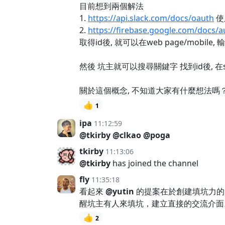
目前想到兩個解法
1.
https://api.slack.com/docs/oauth
使用
2.
https://firebase.google.com/docs/a
取得id後, 就可以在web page/mobil
然後 坑主就可以搜尋關鍵字 找到id後, 在sl
關於這個概念, 不知道大家有什麼想法嗎
👍
1
ipa
11:12:59
@tkirby
@clkao
@poga
tkirby
11:13:06
@tkirby
has joined the channel
fly
11:35:18
看起來
@yutin
的提案在於創建填坑力的
醒坑主有人來填坑，建立直接的交流介面。
👍
2