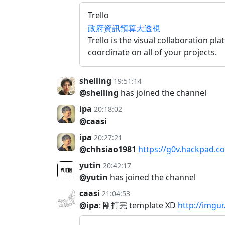
Trello
政府資訊預算大透視
Trello is the visual collaboration p
coordinate on all of your projects.
shelling
19:51:14
@shelling
has joined the channel
ipa
20:18:02
@caasi
ipa
20:27:21
@chhsiao1981
https://g0v.hackpad.
yutin
20:42:17
@yutin
has joined the channel
caasi
21:04:53
@ipa
: 剛打完 template XD
http://imgu