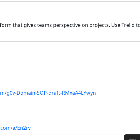
latform that gives teams perspective on projects. Use Trello
com/g0v-Domain-SOP-draft-RMxaA4LYwyn
r.com/a/En2rv