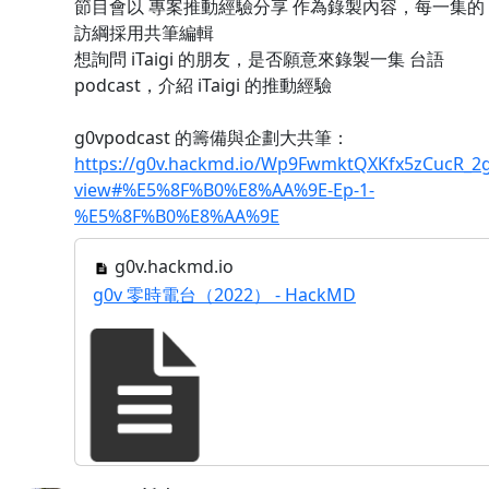
節目會以 專案推動經驗分享 作為錄製內容，每一集的
訪綱採用共筆編輯
想詢問 iTaigi 的朋友，是否願意來錄製一集 台語
podcast，介紹 iTaigi 的推動經驗
g0vpodcast 的籌備與企劃大共筆：
https://g0v.hackmd.io/Wp9FwmktQXKfx5zCucR_2
view#%E5%8F%B0%E8%AA%9E-Ep-1-
%E5%8F%B0%E8%AA%9E
g0v.hackmd.io
g0v 零時電台（2022） - HackMD