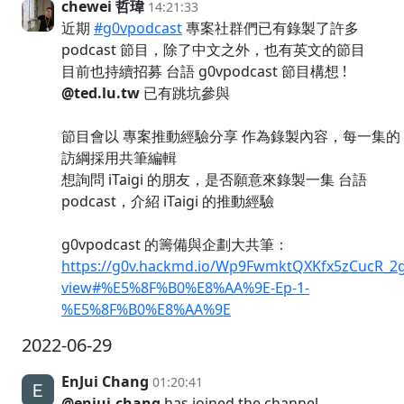
chewei 哲瑋
14:21:33
近期
#g0vpodcast
專案社群們已有錄製了許多
podcast 節目，除了中文之外，也有英文的節目
目前也持續招募 台語 g0vpodcast 節目構想 !
@ted.lu.tw
已有跳坑參與
節目會以 專案推動經驗分享 作為錄製內容，每一集的
訪綱採用共筆編輯
想詢問 iTaigi 的朋友，是否願意來錄製一集 台語
podcast，介紹 iTaigi 的推動經驗
g0vpodcast 的籌備與企劃大共筆：
https://g0v.hackmd.io/Wp9FwmktQXKfx5zCucR_2
view#%E5%8F%B0%E8%AA%9E-Ep-1-
%E5%8F%B0%E8%AA%9E
2022-06-29
EnJui Chang
01:20:41
@enjui.chang
has joined the channel