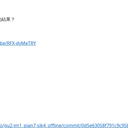
6k的結果？
u.be/RFX-dyMeTRY
go/gu2-im1_pian7-sik4_offline/commit/0d5e63058f791c9c9