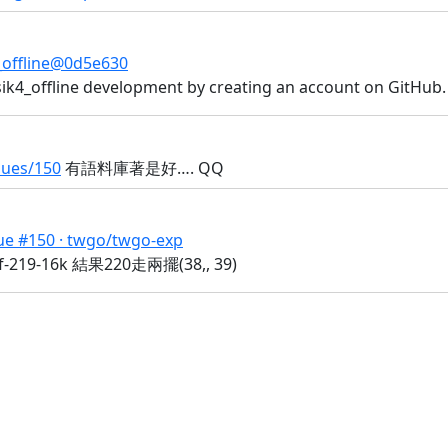
_offline@0d5e630
ik4_offline development by creating an account on GitHub.
sues/150
有語料庫著是好…. QQ
ue #150 · twgo/twgo-exp
nf-219-16k 結果220走兩擺(38,, 39)