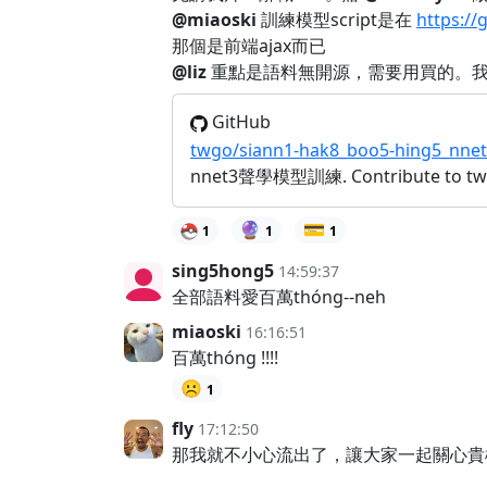
@miaoski
訓練模型script是在
https:/
那個是前端ajax而已
@liz
重點是語料無開源，需要用買的。我這幾
GitHub
twgo/siann1-hak8_boo5-hing5_nne
nnet3聲學模型訓練. Contribute to twgo/
🔮
💳
1
1
1
sing5hong5
14:59:37
全部語料愛百萬thóng--neh
miaoski
16:16:51
百萬thóng !!!!
☹️
1
fly
17:12:50
那我就不小心流出了，讓大家一起關心