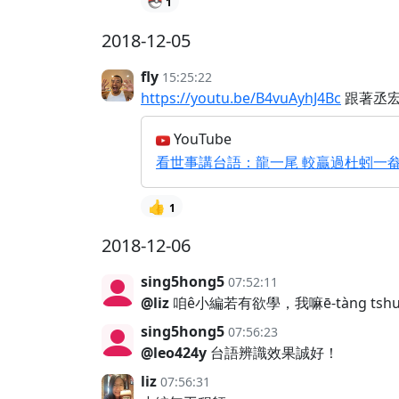
1
2018-12-05
fly
15:25:22
https://youtu.be/B4vuAyhJ4Bc
跟著丞宏
YouTube
看世事講台語：龍一尾 較贏過杜蚓一畚箕20
👍
1
2018-12-06
sing5hong5
07:52:11
@liz
咱ê小編若有欲學，我嘛ē-tàng tshu
sing5hong5
07:56:23
@leo424y
台語辨識效果誠好！
liz
07:56:31