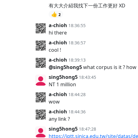
有大大介紹我找下一份工作更好 XD
👍
2
a-chioh
18:36:55
hi there
a-chioh
18:36:57
cool !
a-chioh
18:39:13
@sing5hong5
what corpus is it ? how
sing5hong5
18:43:45
NT 1 million
a-chioh
18:44:28
wow
a-chioh
18:44:36
any link ?
sing5hong5
18:47:28
https://iptt.sinica.edu.tw/site/datas/d