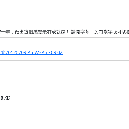
一年，做出這個感覺最有成就感！ 請開字幕，另有漢字版可切
120209 PmW3PnGC93M
ā XD