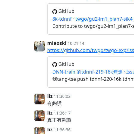
GitHub
8k-tdnnf · twgo/gu2-im1_pian7-sik4
Contribute to twgo/gu2-im1_pian7-s
miaoski
10:21:14
https://github.com/twgo/twgo-exp/is
GitHub
DNN-train 的tdnnf-219-16k無走 · Iss
我tang-tse push tdnnf-220-16k tdn
liz
11:36:02
有夠讚
liz
11:36:17
真正有夠讚
liz
11:36:36