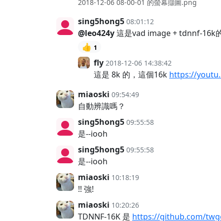
2018-12-06 08-00-01 的螢幕擷圖.png
sing5hong5
08:01:12
@leo424y
這是vad image + tdnnf-1
👍
1
fly
2018-12-06 14:38:42
這是 8k 的，這個16k
https://yout
miaoski
09:54:49
自動辨識嗎？
sing5hong5
09:55:58
是--iooh
sing5hong5
09:55:58
是--iooh
miaoski
10:18:19
!! 強!
miaoski
10:20:26
TDNNF-16K 是
https://github.com/tw