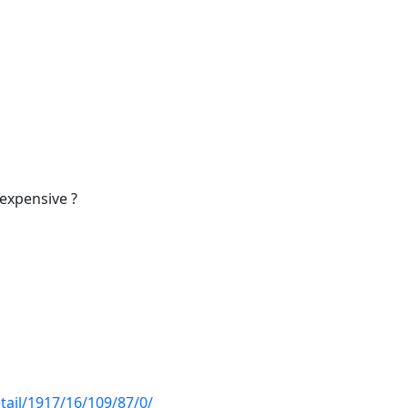
 expensive ?
etail/1917/16/109/87/0/