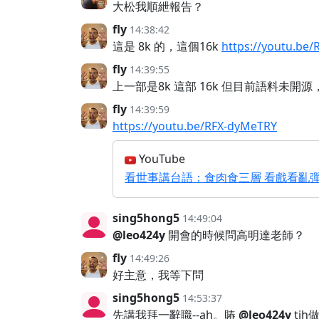
大松我順紲報告？
fly
14:38:42
這是 8k 的，這個16k
https://youtu.be
fly
14:39:55
上一部是8k 這部 16k 但目前語料未
fly
14:39:59
https://youtu.be/RFX-dyMeTRY
YouTube
看世事講台語：食肉食三層 看戲看亂彈 2011
sing5hong5
14:49:04
@leo424y
開會的時候問高明達老師？
fly
14:49:26
好主意，我等下問
sing5hong5
14:53:37
先講我拜一辭職--ah。賰
@leo424y
tih