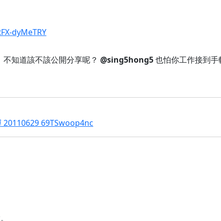
/RFX-dyMeTRY
開源，不知道該不該公開分享呢？
@sing5hong5
也怕你工作接到手軟
0629 69TSwoop4nc
做。