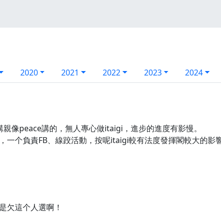
2020
2021
2022
2023
2024
講親像peace講的，無人專心做itaigi，進步的進度有影慢。
一个負責FB、線跤活動，按呢itaigi較有法度發揮閣較大的影
是欠這个人選啊！