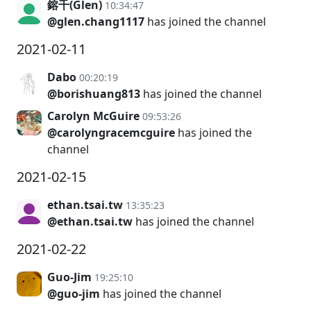
鎔千(Glen)
10:34:47
@glen.chang1117
has joined the channel
2021-02-11
Dabo
00:20:19
@borishuang813
has joined the channel
Carolyn McGuire
09:53:26
@carolyngracemcguire
has joined the
channel
2021-02-15
ethan.tsai.tw
13:35:23
@ethan.tsai.tw
has joined the channel
2021-02-22
Guo-Jim
19:25:10
@guo-jim
has joined the channel