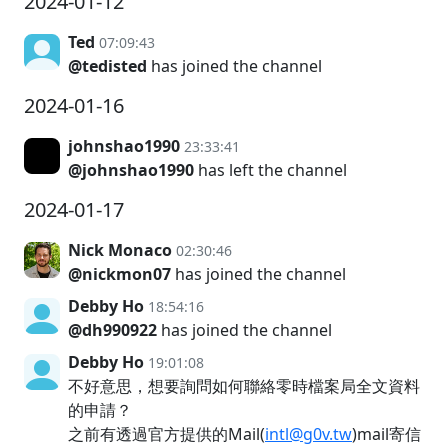
2024-01-12
Ted
07:09:43
@tedisted
has joined the channel
2024-01-16
johnshao1990
23:33:41
@johnshao1990
has left the channel
2024-01-17
Nick Monaco
02:30:46
@nickmon07
has joined the channel
Debby Ho
18:54:16
@dh990922
has joined the channel
Debby Ho
19:01:08
不好意思，想要詢問如何聯絡零時檔案局全文資料
的申請？
之前有透過官方提供的Mail(
intl@g0v.tw
)mail寄信