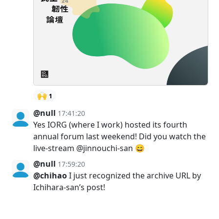
🙌
1
@null
17:41:20
Yes IORG (where I work) hosted its fourth
annual forum last weekend! Did you watch the
live-stream @jinnouchi-san 😄
@null
17:59:20
@chihao
I just recognized the archive URL by
Ichihara-san’s post!