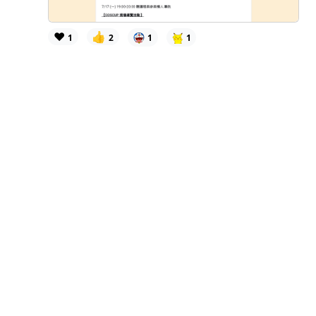
❤️
👍
1
2
1
1