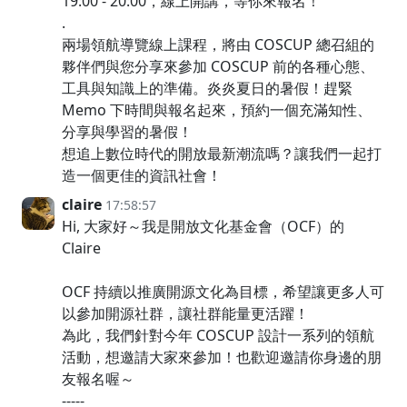
19:00 - 20:00，線上開講，等你來報名！
.
兩場領航導覽線上課程，將由 COSCUP 總召組的
夥伴們與您分享來參加 COSCUP 前的各種心態、
工具與知識上的準備。炎炎夏日的暑假！趕緊
Memo 下時間與報名起來，預約一個充滿知性、
分享與學習的暑假！
想追上數位時代的開放最新潮流嗎？讓我們一起打
造一個更佳的資訊社會！
claire
17:58:57
Hi, 大家好～我是開放文化基金會（OCF）的
Claire
OCF 持續以推廣開源文化為目標，希望讓更多人可
以參加開源社群，讓社群能量更活躍！
為此，我們針對今年 COSCUP 設計一系列的領航
活動，想邀請大家來參加！也歡迎邀請你身邊的朋
友報名喔～
-----