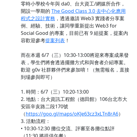
零時小學校今年與 da0、台大資工/網媒所合作，
開設一學期的
The Good Class 3.0 去中心化應用
程式之設計實務
，透過邀請 Web3 實踐者分享案
例、經驗、技術，讓同學重新提出 Web3 for
Social Good 的專案，目前已有 9 組提案，提案內
容歡迎參考
提案列表
！
而在本週 6/7（三）10:30-13:00將迎來專案成果發
表，學生們將會透過擺攤方式和與會者介紹專案。
歡迎 g0v 社群夥伴們來參加唷！（無需報名，直接
到場參與即可）
1. 時間：6/7（三）10:20-13:00
2. 地點：台大資訊工程館（德田館）106台北市大
安區辛亥路二段170號
（
https://goo.gl/maps/oKJe63cz3xLTn8rA6
）
3. 活動流程：
• 10:30-12:30 攤位交流、評審至各攤位點評
（11:30 將提供午餐）