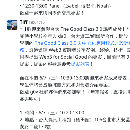
• 12:30-13:00 Panel（Isabel, 張潔平, Noah）
歡迎一起來與同學們交流專案！
Tiff
18:01:16
*【歡迎來參與台大 The Good Class 3.0 課程成發】*
零時小學校今年與 da0、台大資工/網媒所合作，開設
學期的
The Good Class 3.0 去中心化應用程式之設
務
，透過邀請 Web3 實踐者分享案例、經驗、技術，
同學提出 Web3 for Social Good 的專案，目前已有 9
提案，提案內容歡迎參考
提案列表
！
而在本週 6/7（三）10:30-13:00將迎來專案成果發表
學生們將會透過擺攤方式和與會者介紹專案。
歡迎 g0v 社群夥伴們來參加唷！（無需報名，直接到
參與即可）
1. 時間：6/7（三）10:20-13:00
2. 地點：台大資訊工程館（德田館）106台北市大安
亥路二段170號