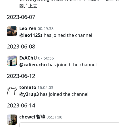
圖片上去
2023-06-07
Leo Yeh
00:29:38
@leo1125s
has joined the channel
2023-06-08
EvAChU
07:56:56
@xalien.chu
has joined the channel
2023-06-12
tomato
16:05:03
@y3rup3
has joined the channel
2023-06-14
chewei 哲瑋
05:31:08