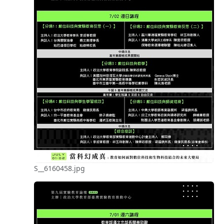
S__6160458.jpg