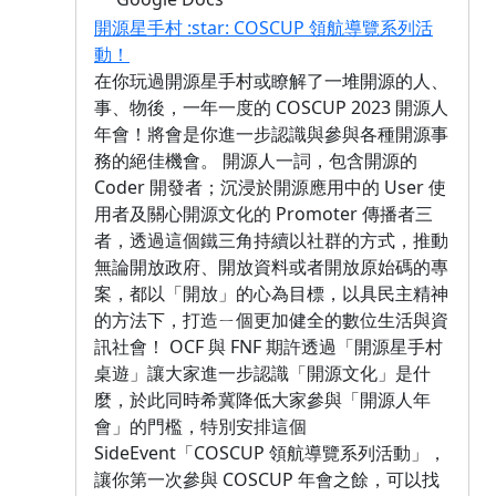
開源星手村 :star: COSCUP 領航導覽系列活
動！
在你玩過開源星手村或瞭解了一堆開源的人、
事、物後，一年一度的 COSCUP 2023 開源人
年會！將會是你進一步認識與參與各種開源事
務的絕佳機會。 開源人一詞，包含開源的
Coder 開發者；沉浸於開源應用中的 User 使
用者及關心開源文化的 Promoter 傳播者三
者，透過這個鐵三角持續以社群的方式，推動
無論開放政府、開放資料或者開放原始碼的專
案，都以「開放」的心為目標，以具民主精神
的方法下，打造ㄧ個更加健全的數位生活與資
訊社會！ OCF 與 FNF 期許透過「開源星手村
桌遊」讓大家進一步認識「開源文化」是什
麼，於此同時希冀降低大家參與「開源人年
會」的門檻，特別安排這個
SideEvent「COSCUP 領航導覽系列活動」，
讓你第一次參與 COSCUP 年會之餘，可以找