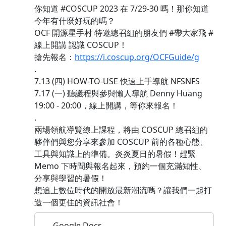
你知道 #COSCUP 2023 在 7/29-30 嗎！那你知道
今年有什麼好玩的嗎？
OCF 開源星手村 特邀總召組的朋友們 #帶大家飛 #
線上開講 認識 COSCUP！
搶先報名：
https://i.coscup.org/OCFGuide/g
.
7.13 (四) HOW-TO-USE 快速上手導航 NFSNFS
7.17 (一) 聽議程與參與懶人導航 Denny Huang
19:00 - 20:00，線上開講，等你來報名！
.
兩場領航導覽線上課程，將由 COSCUP 總召組的
夥伴們與您分享來參加 COSCUP 前的各種心態、
工具與知識上的準備。炎炎夏日的暑假！趕緊
Memo 下時間與報名起來，預約一個充滿知性、
分享與學習的暑假！
想追上數位時代的開放最新潮流嗎？讓我們一起打
造一個更佳的資訊社會！
Google Docs