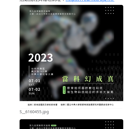
S__6160455.jpg