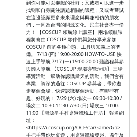
到你可能可以奉獻的社群；又或者可以進一步
找到和自身關注議題相關的議程；又或者嘗試
在這邊認識更多未來理念與興趣相仿的朋友
們，一同為台灣的開源文化、民主社會盡一份
力！ 【COSCUP 領航線上講座】 兩場領航課
程將會由 COSCUP 夥伴們與您分享來參加
COSCUP 前的各種心態、工具與知識上的準
備。 7/13 (四) 19:00-20:00 HOW-TO-USE 快
速上手導航 7/17 (一) 19:00-20:00 聽議程與參
與懶人導航 【COSCUP 現場導覽活動】 三場
導覽活動，幫助你認識當天的活動，我們會有
專業、資深的過往 COSCUP 參與者，帶你遊
走整個會場，快速認識整個活動，有哪些有
趣、好玩的！ 7/29 (六) 場次一 09:30-10:30 /
場次二 10:30-11:30 7/30 (日) 場次三 10:00-
11:00 【開源星手村桌遊體驗工作坊】 報名網
址：
<https://i.coscup.org/OCFStarGame/Go>
手把手帶你玩桌遊，用桌遊體驗發起、協作及