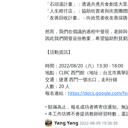
「石頭湯計畫」：透過共煮共食創造大眾
「人生柑仔店」：協助街賣者與街賣團體
「友善回收計畫」：向拾荒者收友善採購
然而，我們在倡議的過程中發現，老師與
因此我們開發這份教案，希望協助對貧窮
【活動資訊】
時間：2022/08/20（六）13:30 - 18:00
地點：CLBC 西門館（地址：台北市萬華區
交通：捷運 西門一號出口，走8分鐘
人數：20 人
報名連結：
https://docs.google.com
• 額滿為止，報名成功者將寄信通知。
• 本工作坊將不會提供教師研習時數，還
Yang Yang
2022-08-09 19:36:36