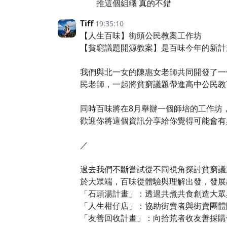
推這個組織 真的不錯
Tiff
19:35:10
【人生百味】街頭公民教案工作坊
【貧窮議題開源教案】是百味今年的新計
我們與北一女的陳惠女老師共同開發了一
民老師，一起將貧窮議題帶進高中公民教
同時百味將在8月舉辦一個師培的工作坊
歡迎你將這個資訊分享給你覺得可能會有
／
過去我們不斷嘗試從不同視角探討貧窮議
於大眾端，百味從體驗與理解出發，發展
「石頭湯計畫」：透過共煮共食創造大眾
「人生柑仔店」：協助街賣者與街賣團體
「友善回收計畫」：向拾荒者收友善採購