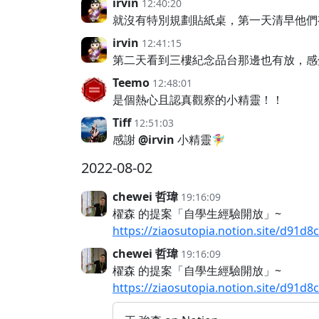
irvin
12:40:20
就沒有特別規劃貼紙桌，第一天清早他們有
irvin
12:41:15
第二天看到三樓紀念品台那邊也有放，感
Teemo
12:48:01
是個熱心且認真觀察的小精靈！！
Tiff
12:51:03
感謝
@irvin
小精靈🧚‍♀️
2022-08-02
chewei 哲瑋
19:16:09
櫂森 的提案「自學生經驗開放」~
https://ziaosutopia.notion.site/d91
chewei 哲瑋
19:16:09
櫂森 的提案「自學生經驗開放」~
https://ziaosutopia.notion.site/d91