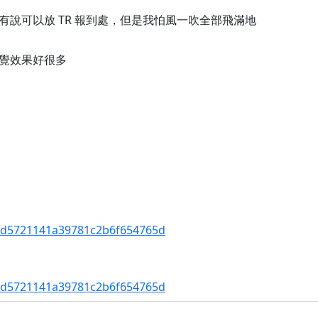
說可以放 TR 報到處，但是我怕風一吹全部飛滿地
覺效果好很多
d8cd5721141a39781c2b6f654765d
d8cd5721141a39781c2b6f654765d