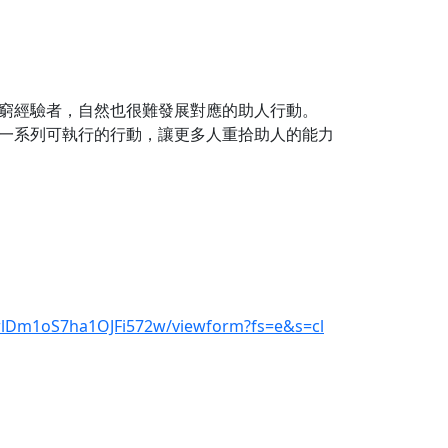
窮經驗者，自然也很難發展對應的助人行動。
一系列可執行的行動，讓更多人重拾助人的能力
Dm1oS7ha1OJFi572w/viewform?fs=e&s=cl