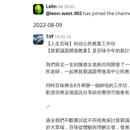
Le0n
08:33:03
@leon.west.902
has joined the chann
2022-08-09
Tiff
19:35:10
【人生百味】街頭公民教案工作坊
【貧窮議題開源教案】是百味今年的新計
我們與北一女的陳惠女老師共同開發了一
民老師，一起將貧窮議題帶進高中公民教
同時百味將在8月舉辦一個師培的工作坊
歡迎你將這個資訊分享給你覺得可能會有
／
過去我們不斷嘗試從不同視角探討貧窮議
於大眾端，百味從體驗與理解出發，發展