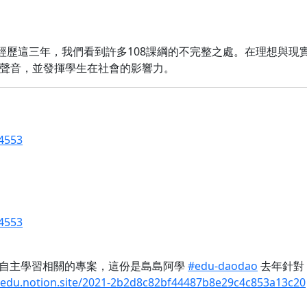
。經歷這三年，我們看到許多108課綱的不完整之處。在理想與
聲音，並發揮學生在社會的影響力。
94553
94553
做自主學習相關的專案，這份是島島阿學
#edu-daodao
去年針對
oedu.notion.site/2021-2b2d8c82bf44487b8e29c4c853a13c20