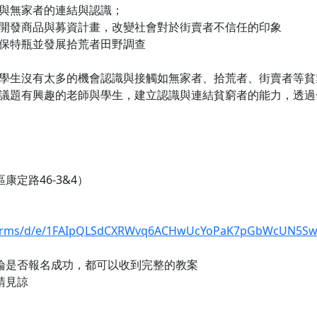
與無家者的連結與認識；
開發商品與募資計畫，改變社會對於街賣者不信任的印象
保特瓶並發展拾荒者田野調查
學生沒有太多的機會認識與接觸如無家者、拾荒者、街賣者等貧
議題有興趣的老師與學生，建立認識與連結貧窮者的能力，透過
康定路46-3&4）
/forms/d/e/1FAIpQLSdCXRWvq6ACHwUcYoPaK7pGbWcUN5Swl
無論是否報名成功，都可以收到完整的教案
請見諒