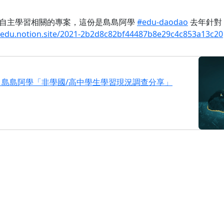
做自主學習相關的專案，這份是島島阿學
#edu-daodao
去年針對
oedu.notion.site/2021-2b2d8c82bf44487b8e29c4c853a13c20
：島島阿學「非學國/高中學生學習現況調查分享」