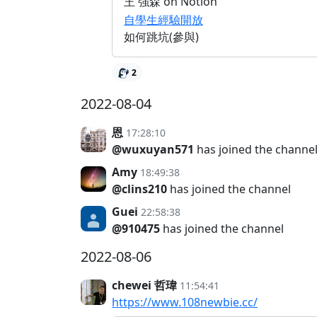
王 強森 on Notion
自學生經驗開放
如何跳坑(參與)
2
2022-08-04
恩
17:28:10
@wuxuyan571
has joined the channe
Amy
18:49:38
@clins210
has joined the channel
Guei
22:58:38
@910475
has joined the channel
2022-08-06
chewei 哲瑋
11:54:41
https://www.108newbie.cc/