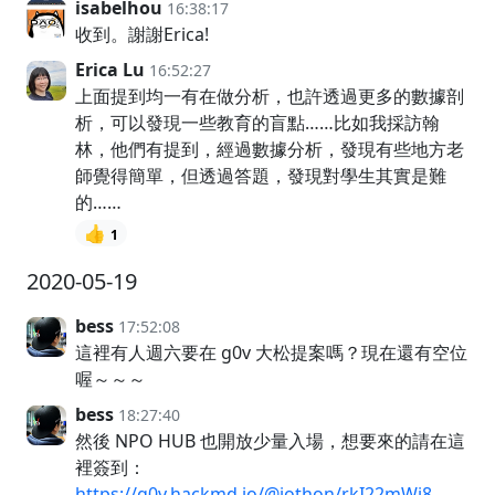
isabelhou
16:38:17
收到。謝謝Erica!
Erica Lu
16:52:27
上面提到均一有在做分析，也許透過更多的數據剖
析，可以發現一些教育的盲點……比如我採訪翰
林，他們有提到，經過數據分析，發現有些地方老
師覺得簡單，但透過答題，發現對學生其實是難
的……
👍
1
2020-05-19
bess
17:52:08
這裡有人週六要在 g0v 大松提案嗎？現在還有空位
喔～～～
bess
18:27:40
然後 NPO HUB 也開放少量入場，想要來的請在這
裡簽到：
https://g0v.hackmd.io/@jothon/rkI22mWj8