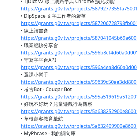
• TJDict v2 線上網路字典 Chrome 擴充功能
https://grants.g0v.tw/projects/5879277355fa7500
• DipSpace 文字工作者的聚落
https://grants.g0v.tw/projects/587206728798fb0
• 線上讀書會
https://grants.g0v.tw/projects/587041045b69a60
• 職業經驗分享會
https://grants.g0v.tw/projects/596b8cf4d60a0d0
• 守寫字平台API
https://grants.g0v.tw/projects/596a4ea8d60a0d0
• 選課小幫手
https://grants.g0v.tw/projects/59639c50ae3dd80
• 考古Bot - Cougar Bot
https://grants.g0v.tw/projects/595a519619a5120
• 好玩不好玩？兒童遊戲行為觀察
https://grants.g0v.tw/projects/5a638252900e8600
• 草根創客教育啟航
https://grants.g0v.tw/projects/5a632409900e8600
• MyPhrase - 我的詞句庫