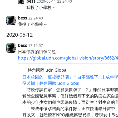
bess
2020-05-11 22:24:40
我投了小學校～
bess
22:24:40
我投了小學校～
2020-05-12
bess
17:15:57
日本停課的衍伸問題…
https://global.udn.com/global_vision/story/8662/
轉角國際 udn Global
日本校園的「疫後嬰兒潮」？自肅隔離下...未成年
孕苦惱 | 轉角國際 udn Global
「防疫停課在家，怎麼就懷孕了...？」雖然日本即
解除全國緊急事態，但好幾個月下來的防疫在家自
本的少年少女們卻也因為疫情，而衍生了對生命的
——未成年懷孕諮商的案件數，正在快速攀升當中。
月以來，就陸續有NPO組織察覺異樣，發現女中學