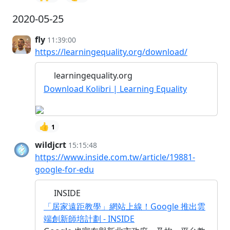
2020-05-25
fly
11:39:00
https://learningequality.org/download/
learningequality.org
Download Kolibri | Learning Equality
👍
1
wildjcrt
15:15:48
https://www.inside.com.tw/article/19881-
google-for-edu
INSIDE
「居家遠距教學」網站上線！Google 推出雲
端創新師培計劃 - INSIDE