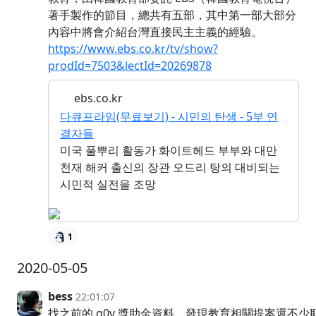
著手製作的節目，總共有五部，其中第一部大部分
內容中將會介紹台灣直接民主主義的經驗。
https://www.ebs.co.kr/tv/show?
prodId=7503&lectId=20269878
ebs.co.kr
다큐프라임(무료보기) - 시민의 탄생 - 5부 연
결자들
미국 풀뿌리 활동가 화이트헤드 부부와 대만
천재 해커 출신의 장관 오드리 탕의 대비되는
시민적 실전을 조망
1
2020-05-05
bess
22:01:07
找之前的 g0v 獎助金資料，發現教育相關提案還不少