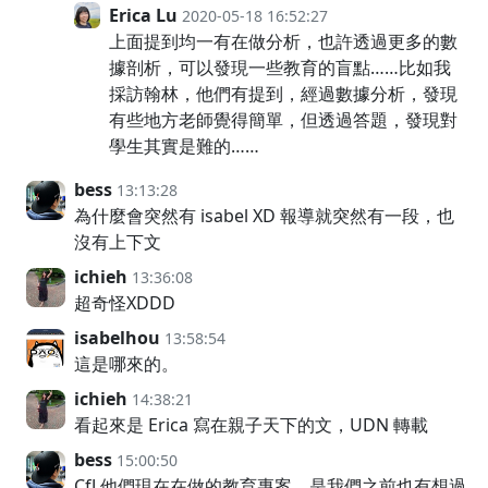
Erica Lu
2020-05-18 16:52:27
上面提到均一有在做分析，也許透過更多的數
據剖析，可以發現一些教育的盲點……比如我
採訪翰林，他們有提到，經過數據分析，發現
有些地方老師覺得簡單，但透過答題，發現對
學生其實是難的……
bess
13:13:28
為什麼會突然有 isabel XD 報導就突然有一段，也
沒有上下文
ichieh
13:36:08
超奇怪XDDD
isabelhou
13:58:54
這是哪來的。
ichieh
14:38:21
看起來是 Erica 寫在親子天下的文，UDN 轉載
bess
15:00:50
CfJ 他們現在在做的教育專案，是我們之前也有想過