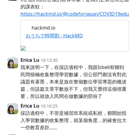
的課表欸：
https://hackmd.io/@codeforjapan/COVID19edu
hackmd.io
おうちで時間割 - HackMD
Erica Lu
16:13:30
我來說明一下，在採訪過程中，我跟Isbell有聊到
民間積極收集整理學習數據，但公部門都沒有對此
議題有著墨，本來是放在整個數位學習專題的概述
篇，但該篇文章字數放不下，但我又覺得這個很重
要，所以就放入民間在做數據的部份了
Erica Lu
16:16:25
採訪過程中，不管是補習班系統或私校，都開始投
入學習數據的收集整理，就某個角度，的確會拉大
一些教育差距……