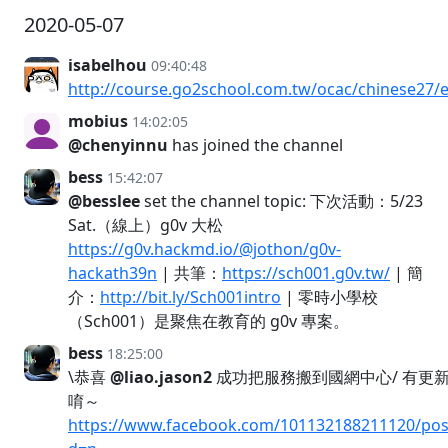
2020-05-07
isabelhou
09:40:48
http://course.go2school.com.tw/ocac/chinese27/
mobius
14:02:05
@chenyinnu
has joined the channel
bess
15:42:07
@besslee
set the channel topic: 下次活動：5/23
Sat.（線上）g0v 大松
https://g0v.hackmd.io/@jothon/g0v-
hackath39n
| 共筆：
https://sch001.g0v.tw/
| 簡
介：
http://bit.ly/Sch001intro
| 零時小學校
（Sch001）是聚焦在教育的 g0v 專案。
bess
18:25:00
\恭喜
@liao.jason2
成功把服務搬到國網中心/ 有更
唷～
https://www.facebook.com/101132188211120/pos