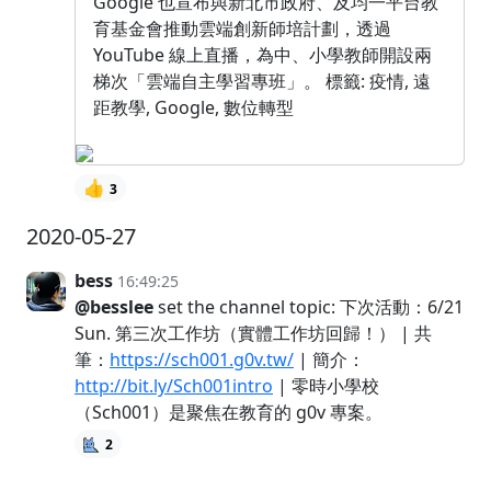
Google 也宣布與新北市政府、及均一平台教
育基金會推動雲端創新師培計劃，透過
YouTube 線上直播，為中、小學教師開設兩
梯次「雲端自主學習專班」。 標籤: 疫情, 遠
距教學, Google, 數位轉型
👍
3
2020-05-27
bess
16:49:25
@besslee
set the channel topic: 下次活動：6/21
Sun. 第三次工作坊（實體工作坊回歸！） | 共
筆：
https://sch001.g0v.tw/
| 簡介：
http://bit.ly/Sch001intro
| 零時小學校
（Sch001）是聚焦在教育的 g0v 專案。
2