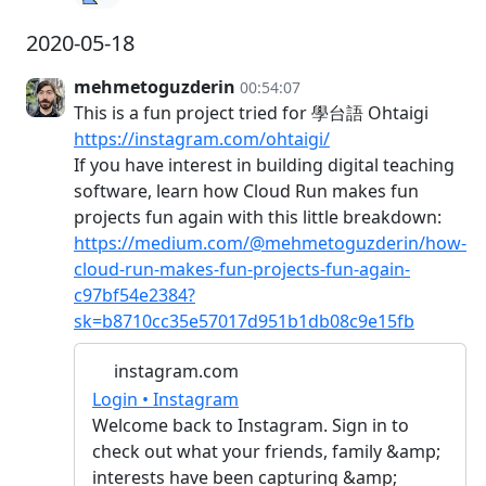
2020-05-18
mehmetoguzderin
00:54:07
This is a fun project tried for 學台語 Ohtaigi
https://instagram.com/ohtaigi/
If you have interest in building digital teaching
software, learn how Cloud Run makes fun
projects fun again with this little breakdown:
https://medium.com/@mehmetoguzderin/how-
cloud-run-makes-fun-projects-fun-again-
c97bf54e2384?
sk=b8710cc35e57017d951b1db08c9e15fb
instagram.com
Login • Instagram
Welcome back to Instagram. Sign in to
check out what your friends, family &amp;
interests have been capturing &amp;