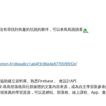
沒有尋找到有趣的坑跳的夥伴，可以來島島跳跳看
otion-61dbea8cc1ab4f3c86e4e87765f8932e
`
助建立資料庫、熟悉Firebase 、 會設計API
題材作家-島島部落格與社群媒體的文案內容來源，成為自主學習新參
你覺得很推薦的學習資源，可以是網站、部落格、線上課程、App、