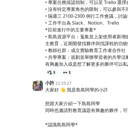
• 專案任務採認領制，可以至 Trello 
• 沒有特定專業角色的限制，可以參與不
• 隔週三 2100-2300 例行工作會議
• 工作平台為 Slack、Notion、Trello
*目前進行中的主要專案*
• 島島資源平台：蒐集並上架使用者新
主教育，近期開發找夥伴與找課程的功能
• 教師社群：成立實驗教育工作者合作社
• 共學專案：規劃並舉辦學習者的共學活動
有興趣加入或是想了解更多的夥伴可以私訊我 
3
3
小許
22:33:27
大家好 👋 我是島島阿學的小許
想跟大家介紹一下島島阿學
同時也邀請對教育議題有興趣的夥伴，
*認識島島阿學*