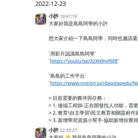
2022-12-23
小許
19:47:19
大家好我是島島阿學的小許
想大家介紹一下島島阿學，同時也邀請還
`用影片認識島島阿學`
`
https://youtu.be/XzXt6hvf6f8
`
`島島的工作平台`
`
https://www.notion.so/daodaoedu/N
> 目前需要的夥伴與任務：
> 1. 後端工程師-正在開發找人功能，需要協
> 2. 教育\自主學習\民主教育相關
> 3. 新增學習資源小幫手-協助新增
小許
22:33:27
大家好 👋 我是島島阿學的小許