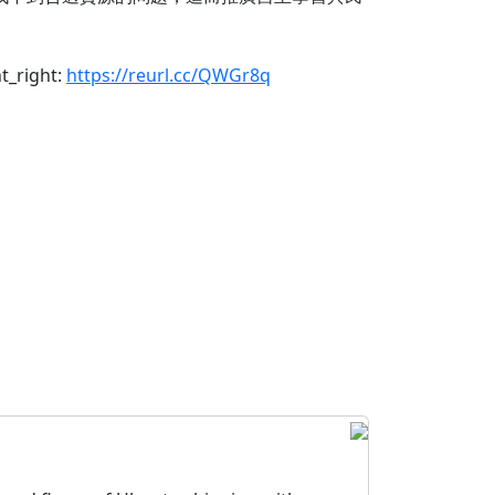
_right:
https://reurl.cc/QWGr8q