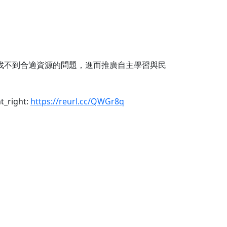
找不到合適資源的問題，進而推廣自主學習與民
_right:
https://reurl.cc/QWGr8q