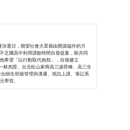
化競賽決選日，期望社會大眾藉由開源協作的方
不乏國高中利用課餘時間自發提案，盼共同
他希望「以行動取代抱怨」，自發建立
高一林杰陞、台北松山家商高三謝昇峰、高三生
並整合師生班级管理與溝通、視訊上課、筆記系
元學習。