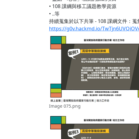
• 108 課綱與移工議題教學資源
• ..等
持續蒐集於以下共筆 - 108 課綱文件：
https://g0v.hackmd.io/TwTjn6UVQiO
Image 075.png