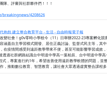
團隊、評審與社群夥伴們！！！
fe/breakingnews/4208626
怨 建立整合教育平台 - 生活 - 自由時報電子報
變社會！g0v零時小學校今（11）日舉辦2022-23專案孵
容涵蓋自主學習模式開發、居住正義討論、監督式民主等，其中
，在疫情間感受到遠距教學帶來不便，甚至可能影響學習成效，
台，隨後透過社群網路結識台中明道中學高一葉柏辰、台中明道中學
習寫程式，專案進行約1年，希望改善使用遠距教學軟體的問題，
作，推動數位教育、智慧教育，讓社會大眾透過虛實整合課程多