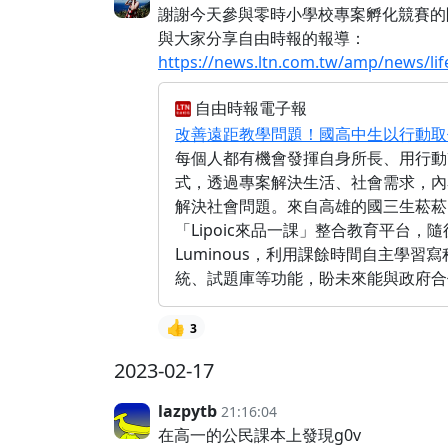
謝謝今天參與零時小學校專案孵化競賽的
與大家分享自由時報的報導：
https://news.ltn.com.tw/amp/news/li
自由時報電子報
改善遠距教學問題！國高中生以行動取代抱
每個人都有機會發揮自身所長、用行動改
式，透過專案解決生活、社會需求，內
解決社會問題。來自高雄的國三生菘菘
「Lipoic來品一課」整合教育平
Luminous，利用課餘時間自主學
統、試題庫等功能，盼未來能與政府合
👍
3
2023-02-17
lazpytb
21:16:04
在高一的公民課本上發現g0v