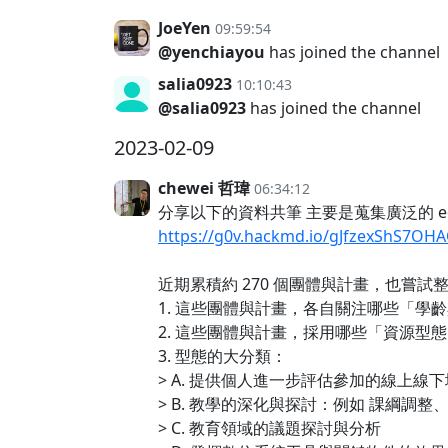
JoeYen
09:59:54
@yenchiayou
has joined the channel
salia0923
10:10:43
@salia0923
has joined the channel
2023-02-09
chewei 哲瑋
06:34:12
分享以下的資料共筆 主要是蒐集廣泛的 e
https://g0v.hackmd.io/gJfzexShS7OH
近期累積約 270 個團體與計畫，也嘗試
1. 這些團體與計畫，各自關注哪些「學
2. 這些團體與計畫，採用哪些「資源
3. 型態的大分類：
> A. 提供個人進一步評估參加的線上
> B. 教學的深化與探討：例如 課綱調
> C. 教育領域的議題探討與分析