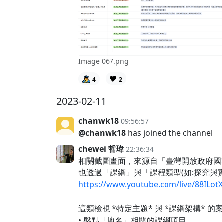
Image 067.png
❤️
4
2
2023-02-11
chanwk18
09:56:57
@chanwk18
has joined the channel
chewei 哲瑋
22:36:34
相關截圖畫面，來源自「臺灣開放政府國
也透過「課綱」與「課程類型(如:探究
https://www.youtube.com/live/88ILot
這類檢視 *特定主題* 與 *課綱架構* 的
• 盤點「地名」相關的課綱項目