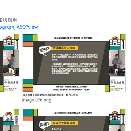
蒐集與應用
VogrqmjiA6Q?view
Image 076.png