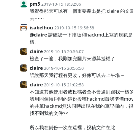
pm5
2019-10-15 19:32:06
我覺得那天可以有一個重要產出是把 claire 的文
去⋯⋯
isabelhou
2019-10-15 19:56:58
@claire
請確認一下排版和hackmd上寫的規範
樣。
claire
2019-10-15 20:56:07
檢查了一遍，我剛加完圖片來源與授權了
claire
2019-10-15 20:56:50
話說那天我行程有更改，好像可以去上午場～
claire
2019-10-15 21:02:58
不知道其他使用者或投稿者會不會遇到跟我一樣的問
我用同個帳戶開的這份投稿hackmd跟我準備move
的共筆hackmd無法同時出現在我的筆記欄內，
找不到我的文件><
所以我在備份一次在這裡，投稿文件在此