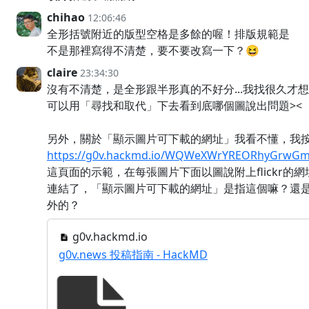
chihao
12:06:46
全形括號附近的版型空格是多餘的喔！排版規範是
不是那裡寫得不清楚，要不要改寫一下？😆
claire
23:34:30
沒有不清楚，是全形跟半形真的不好分...我找很久才
可以用「尋找和取代」下去看到底哪個圖說出問題><
另外，關於「顯示圖片可下載的網址」我看不懂，我
https://g0v.hackmd.io/WQWeXWrYREORhyGrwG
這頁面的示範，在每張圖片下面以圖說附上flickr的網
連結了，「顯示圖片可下載的網址」是指這個嘛？還
外的？
g0v.hackmd.io
g0v.news 投稿指南 - HackMD