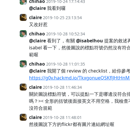
chihao
2019-10-24 17:14:43
@claire
我看到囉
claire
2019-10-25 23:13:54
又改好惹
chihao
2019-10-28 10:52:34
@claire
看到了，有關
@isabelhou
提案的敘述
isabel 看一下，然後圖說的標點符號仍然沒有符
範喔
chihao
2019-10-28 11:01:35
@claire
我開了個 review 的 checklist，給你參
https://g0v.hackmd.io/TkxgonueQSKflJHtHn
claire
2019-10-28 11:46:34
關於圖說標點符號，可以提點一下是哪邊沒符合
嗎？>< 全形的括號後面接英文不用空格，我檢查
沒符合規範
claire
2019-10-28 11:48:01
然後圖說下方的flickr都有圖片連結網址喔