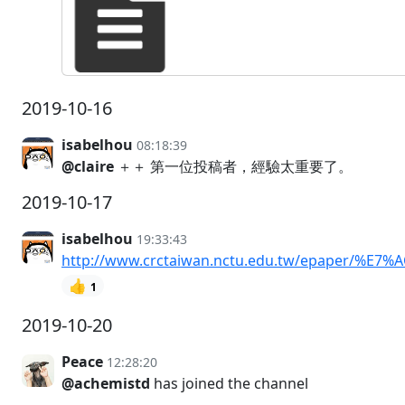
2019-10-16
isabelhou
08:18:39
@claire
＋＋ 第一位投稿者，經驗太重要了。
2019-10-17
isabelhou
19:33:43
http://www.crctaiwan.nctu.edu.tw/epaper/%E
👍
1
2019-10-20
Peace
12:28:20
@achemistd
has joined the channel