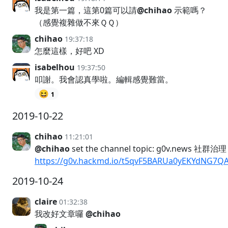
我是第一篇，這第0篇可以請
@chihao
示範嗎？
（感覺複雜做不來ＱＱ）
chihao
19:37:18
怎麼這樣，好吧 XD
isabelhou
19:37:50
叩謝。我會認真學啦。編輯感覺難當。
😆
1
2019-10-22
chihao
11:21:01
@chihao
set the channel topic: g0v.news 社群治理
https://g0v.hackmd.io/t5qvF5BARUa0yEKYdNG7Q
2019-10-24
claire
01:32:38
我改好文章囉
@chihao