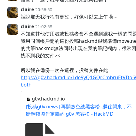
claire
20:56:50
話說那天我行程有更改，好像可以去上午場～
claire
21:02:58
不知道其他使用者或投稿者會不會遇到跟我一樣的問題.
我用同個帳戶開的這份投稿hackmd跟我準備move.ne
的共筆hackmd無法同時出現在我的筆記欄內，很常
找不到我的文件><
所以我在備份一次在這裡，投稿文件在此
https://g0v.hackmd.io/Lde9yQ1GQrCmbruEtVDo6
both
g0v.hackmd.io
[投稿g0v.news] 再開放空總黑客松 - 繼往開來，不
斷翻轉協作定義的 g0v 黑客松 - HackMD