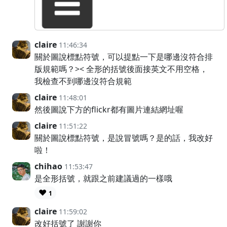
claire
11:46:34
關於圖說標點符號，可以提點一下是哪邊沒符合排
版規範嗎？>< 全形的括號後面接英文不用空格，
我檢查不到哪邊沒符合規範
claire
11:48:01
然後圖說下方的flickr都有圖片連結網址喔
claire
11:51:22
關於圖說標點符號，是說冒號嗎？是的話，我改好
啦！
chihao
11:53:47
是全形括號，就跟之前建議過的一樣哦
❤️
1
claire
11:59:02
改好括號了 謝謝你