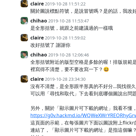
claire
2019-10-28 11:51:22
關於圖說標點符號，是說冒號嗎？是的話，我改
chihao
2019-10-28 11:53:47
是全形括號，就跟之前建議過的一樣哦
claire
2019-10-28 11:59:02
改好括號了 謝謝你
chihao
2019-10-28 12:06:46
全形括號附近的版型空格是多餘的喔！排版規範
裡寫得不清楚，要不要改寫一下？😆
claire
2019-10-28 23:34:30
沒有不清楚，是全形跟半形真的不好分...我找很
可以用「尋找和取代」下去看到底哪個圖說出問題
另外，關於「顯示圖片可下載的網址」我看不懂
https://g0v.hackmd.io/WQWeXWrYREORhyG
這頁面的示範，在每張圖片下面以圖說附上flick
連結了，「顯示圖片可下載的網址」是指這個嘛