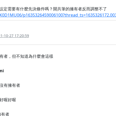
de 設定需要有什麼先決條件嗎？開共筆的擁有者反而調整不了
/C02K0D1MU06/p1635326459006100?thread_ts=1635326172.
1-10-27 17:20:59
有者，但不知道為什麼會這樣
mi
沒有擁有者
好喔好喔
擁有者