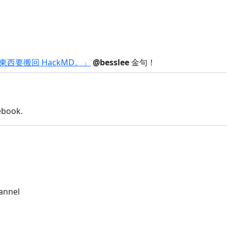
西要搬回 HackMD。」
@besslee
金句！
ebook.
annel