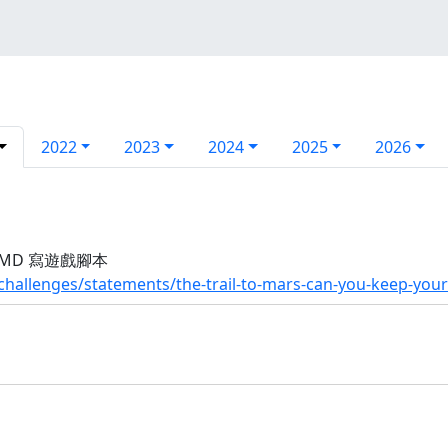
2022
2023
2024
2025
2026
KMD 寫遊戲腳本
challenges/statements/the-trail-to-mars-can-you-keep-your