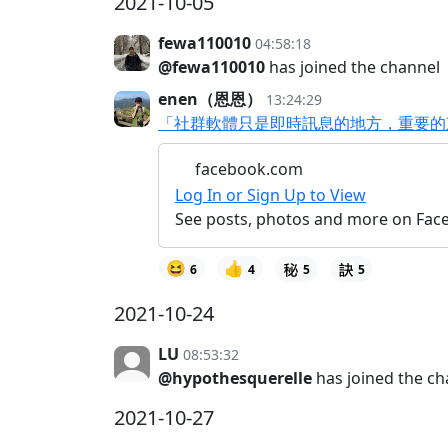
2021-10-05
fewa110010
04:58:18
@fewa110010
has joined the channel
enen（恩恩）
13:24:29
「社群軟體只是即時訊息的地方，重要的東
facebook.com
Log In or Sign Up to View
See posts, photos and more on Fac
😆
👍
6
4
5
5
2021-10-24
LU
08:53:32
@hypothesquerelle
has joined the ch
2021-10-27