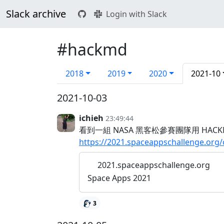
Slack archive
Login with Slack
#hackmd
2018
2019
2020
2021-10
2021-10-03
ichieh
23:49:44
看到一組 NASA 黑客松參賽團隊用 HAC
https://2021.spaceappschallenge.org/
2021.spaceappschallenge.org
Space Apps 2021
3