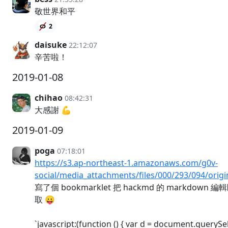
敬世界和平
2
daisuke
22:12:07
辛苦啦！
2019-01-08
chihao
08:42:31
大感謝 💪
2019-01-09
poga
07:18:01
https://s3.ap-northeast-1.amazonaws.com/g0v-
social/media_attachments/files/000/293/094/orig
寫了個 bookmarklet 把 hackmd 的 markdown
取 😛
`javascript:(function () { var d = document.querySele