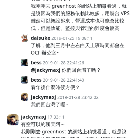
我剛剛去 greenhost 的網站上稍微看過，就
是說因為我們的服務依賴比較多，用幾台 VPS
雖然可以架設起來，營運成本也可能會比較
低，但是效能、監控與管理的難度會較高
daisuke
2019-01-25 19:08:11
了解，他到三月中左右白天上班時間都會在
OCF 辦公室~
bess
2019-01-28 22:41:26
@jackymaxj
你們回台灣了嗎？
bess
2019-01-28 22:41:40
看年後什麼時候方便？
jackymaxj
2019-01-28 23:42:02
我們回台灣了喔～
jackymaxj
17:33:11
有空可以約聊天阿～
我剛剛去 greenhost 的網站上稍微看過，就是說