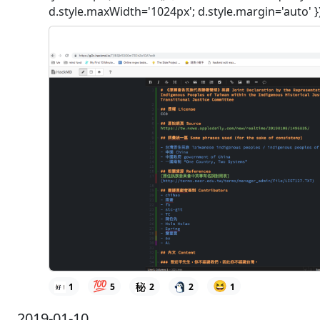
d.style.maxWidth='1024px'; d.style.margin='auto' })
💯
😆
1
5
2
2
1
2019-01-10