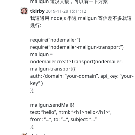
mailgun 還沒支援，可以看一下方案
tkirby
2019-11-28 15:11:12
我這邊用 nodejs 串過 mailgun 寄信差不多就這
幾行:
require(“nodemailer”)
require(“nodemailer-mailgun-transport”)
mailgun =
nodemailer.createTransport(nodemailer-
mailgun-transport({
auth: {domain: “your-domain”, api_key: “your-
key” }
});
mailgun.sendMail({
text: “hello”, html: “<h1>hello</h1>“,
from: “...“, to: “...“, subject: “...”
});