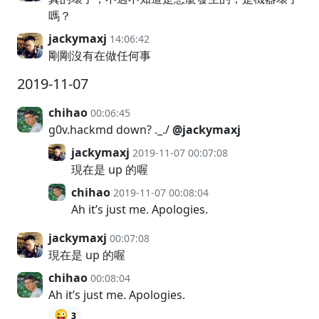
嗎？
jackymaxj
14:06:42
剛剛沒有在做任何事
2019-11-07
chihao
00:06:45
g0v.hackmd down? ._./
@jackymaxj
jackymaxj
2019-11-07 00:07:08
現在是 up 的喔
chihao
2019-11-07 00:08:04
Ah it’s just me. Apologies.
jackymaxj
00:07:08
現在是 up 的喔
chihao
00:08:04
Ah it’s just me. Apologies.
😜
3