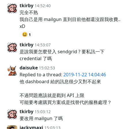
tkirby
14:52:40
完全不熟
我自己是用 mailgun 直到目前他都還沒跟我收費..
xD
😆
1
tkirby
14:53:07
是說我要怎麼登入 sendgrid ? 要私訊一下
credential 了嗎
daisuke
15:02:53
Replied to a thread:
2019-11-22 14:04:46
他 dashboard 給的訊息很少又對不起來
不過問題應該就是戳到 API 上限
可能要考慮購買方案或是找替代的服務處理？
tkirby
15:03:12
要改用 mailgun 了嗎
jackymaxj
15:03:13