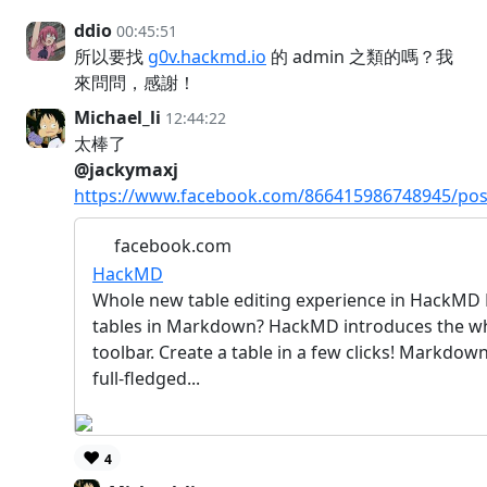
ddio
00:45:51
所以要找
g0v.hackmd.io
的 admin 之類的嗎？我
來問問，感謝！
Michael_li
12:44:22
太棒了
@jackymaxj
https://www.facebook.com/866415986748945/po
facebook.com
HackMD
Whole new table editing experience in HackMD 
tables in Markdown? HackMD introduces the wh
toolbar. Create a table in a few clicks! Markdow
full-fledged...
❤️
4