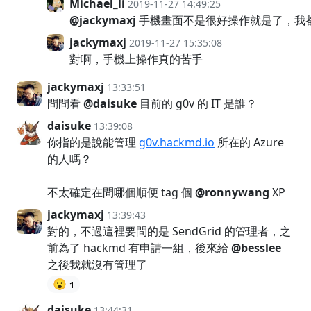
Michael_li
2019-11-27 14:49:25
@jackymaxj
手機畫面不是很好操作就是了，我
jackymaxj
2019-11-27 15:35:08
對啊，手機上操作真的苦手
jackymaxj
13:33:51
問問看
@daisuke
目前的 g0v 的 IT 是誰？
daisuke
13:39:08
你指的是說能管理
g0v.hackmd.io
所在的 Azure
的人嗎？
不太確定在問哪個順便 tag 個
@ronnywang
XP
jackymaxj
13:39:43
對的，不過這裡要問的是 SendGrid 的管理者，之
前為了 hackmd 有申請一組，後來給
@besslee
之後我就沒有管理了
😮
1
daisuke
13:44:31