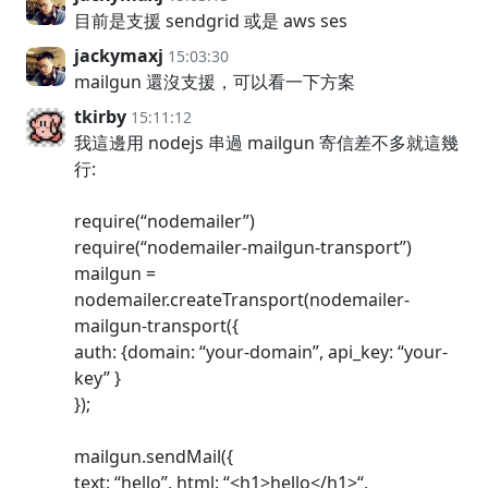
目前是支援 sendgrid 或是 aws ses
jackymaxj
15:03:30
mailgun 還沒支援，可以看一下方案
tkirby
15:11:12
我這邊用 nodejs 串過 mailgun 寄信差不多就這幾
行:
require(“nodemailer”)
require(“nodemailer-mailgun-transport”)
mailgun =
nodemailer.createTransport(nodemailer-
mailgun-transport({
auth: {domain: “your-domain”, api_key: “your-
key” }
});
mailgun.sendMail({
text: “hello”, html: “<h1>hello</h1>“,