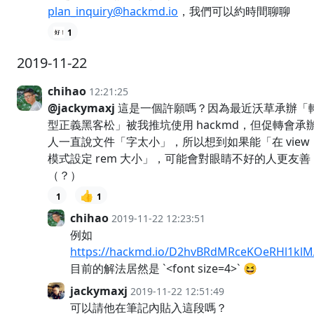
plan_inquiry@hackmd.io
，我們可以約時間聊聊
1
2019-11-22
chihao
12:21:25
@jackymaxj
這是一個許願嗎？因為最近沃草承辦「
型正義黑客松」被我推坑使用 hackmd，但促轉會承
人一直說文件「字太小」，所以想到如果能「在 view
模式設定 rem 大小」，可能會對眼睛不好的人更友善
（？）
👍
1
1
chihao
2019-11-22 12:23:51
例如
https://hackmd.io/D2hvBRdMRceKOeRHl1kl
目前的解法居然是 `<font size=4>` 😆
jackymaxj
2019-11-22 12:51:49
可以請他在筆記內貼入這段嗎？