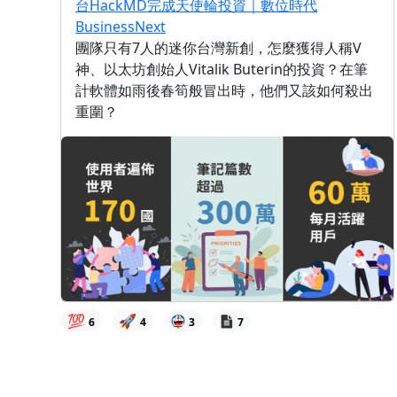
台HackMD完成天使輪投資｜數位時代
BusinessNext
團隊只有7人的迷你台灣新創，怎麼獲得人稱V
神、以太坊創始人Vitalik Buterin的投資？在筆
計軟體如雨後春筍般冒出時，他們又該如何殺出
重圍？
💯
🚀
6
4
3
7