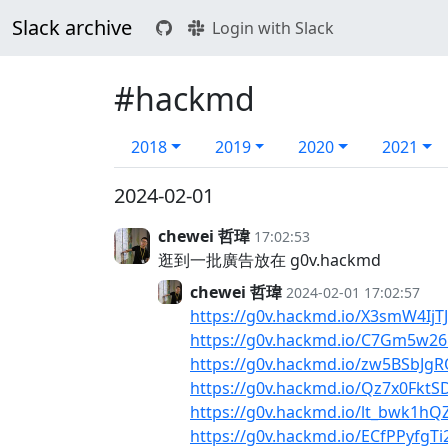
Slack archive
Login with Slack
#hackmd
2018
2019
2020
2021
2024-02-01
chewei 哲瑋
17:02:53
逛到一批廣告放在 g0v.hackmd
chewei 哲瑋
2024-02-01 17:02:57
https://g0v.hackmd.io/X3smW4IjT
https://g0v.hackmd.io/C7Gm5w2
https://g0v.hackmd.io/zw5BSbJ
https://g0v.hackmd.io/Qz7x0FktS
https://g0v.hackmd.io/lt_bwk1h
https://g0v.hackmd.io/ECfPPyfgTi