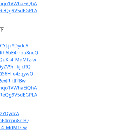
zShqo1VWhaEiQhA
bSReQg9V5dEGPLA
如下
JCYJ-jzYDydcA
6Rh6bE4rrpu8neQ
gRQuK_4_MdMfz-w
DyZV9n_kjJcRQ
QZiS6H_e4zqywQ
2exJR_iIFfBw
zShqo1VWhaEiQhA
bSReQg9V5dEGPLA
-jzYDydcA
6bE4rrpu8neQ
K_4_MdMfz-w