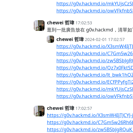
https://g0v.hackmd.io/mkYUjsC
https://g0v.hackmd.io/owVFkfn
chewei 哲瑋
17:02:53
逛到一批廣告放在 g0v.hackmd，清單
chewei 哲瑋
2024-02-01 17:02:57
https://g0v.hackmd.io/X3smW4IjT
https://g0v.hackmd.io/C7Gm5w2
https://g0v.hackmd.io/zw5BSbJ
https://g0v.hackmd.io/Qz7x0FktS
https://g0v.hackmd.io/lt_bwk1h
https://g0v.hackmd.io/ECfPPyfgTi
https://g0v.hackmd.io/mkYUjsC
https://g0v.hackmd.io/owVFkfn
chewei 哲瑋
17:02:57
https://g0v.hackmd.io/X3smW4IjTJCYJ
https://g0v.hackmd.io/C7Gm5w26Rh
https://g0v.hackmd.io/zw5BSbJgRQu