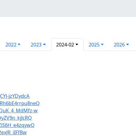
2022
2023
2024-02
2025
2026
JCYJ-jzYDydcA
6Rh6bE4rrpu8neQ
gRQuK_4_MdMfz-w
DyZV9n_kjJcRQ
QZiS6H_e4zqywQ
2exJR_iIFfBw