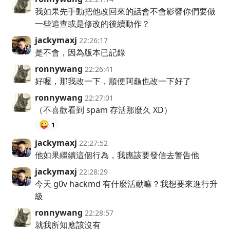
我如果先手動把他改回來的話會不會影響你們要做
一些追查或是修改的後續動作？
jackymaxj
22:26:17
是不會，因為版本已記錄
ronnywang
22:26:41
好喔，那我改一下，順便阿龜也改一下好了
ronnywang
22:27:01
（不喜歡看到 spam 存活那麼久 XD）
😜
1
jackymaxj
22:27:52
他如果繼續這個行為，我應該要發信去警告他
jackymaxj
22:28:29
今天 g0v hackmd 有什麼活動嘛？我想要來進行升
級
ronnywang
22:28:57
就我所知應該沒有