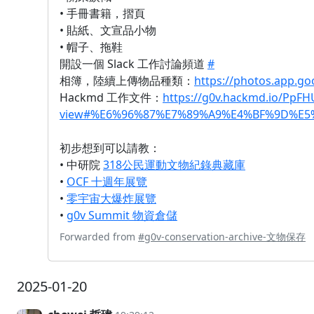
• 手冊書籍，摺頁
• 貼紙、文宣品小物
• 帽子、拖鞋
開設一個 Slack 工作討論頻道
#
相簿，陸續上傳物品種類：
https://photos.app.g
Hackmd 工作文件：
https://g0v.hackmd.io/PpF
view#%E6%96%87%E7%89%A9%E4%BF%9D%E
初步想到可以請教：
• 中研院
318公民運動文物紀錄典藏庫
•
OCF 十週年展覽
•
零宇宙大爆炸展覽
•
g0v Summit 物資倉儲
Forwarded from
#g0v-conservation-archive-文物保存
2025-01-20