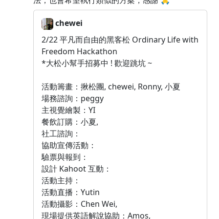
法，也會希望執行類似的方案，感謝 🙏
chewei
2/22 平凡而自由的黑客松 Ordinary Life with
Freedom Hackathon
*大松小幫手招募中 ! 歡迎跳坑 ~
活動籌畫：揪松團, chewei, Ronny, 小夏
場務諮詢：peggy
主視覺繪製：YI
餐飲訂購：小夏,
社工諮詢：
協助宣傳活動：
驗票與報到：
設計 Kahoot 互動：
活動主持：
活動直播：Yutin
活動攝影：Chen Wei,
現場提供英語解說協助：Amos,