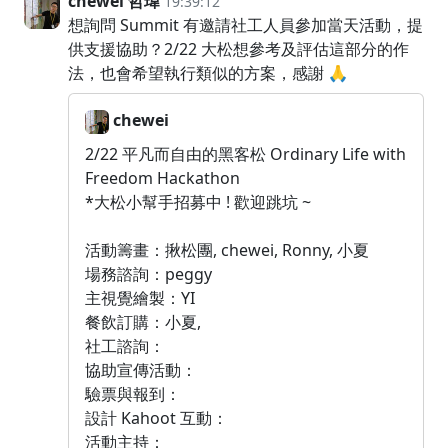
chewei 哲瑋
19:39:12
想詢問 Summit 有邀請社工人員參加當天活動，提
供支援協助？2/22 大松想參考及評估這部分的作
法，也會希望執行類似的方案，感謝 🙏
chewei
2/22 平凡而自由的黑客松 Ordinary Life with
Freedom Hackathon
*大松小幫手招募中 ! 歡迎跳坑 ~
活動籌畫：揪松團, chewei, Ronny, 小夏
場務諮詢：peggy
主視覺繪製：YI
餐飲訂購：小夏,
社工諮詢：
協助宣傳活動：
驗票與報到：
設計 Kahoot 互動：
活動主持：