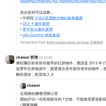
view#%E6%96%87%E7%89%A9%E4%BF%9D%E
初步想到可以請教：
• 中研院
318公民運動文物紀錄典藏庫
•
OCF 十週年展覽
•
零宇宙大爆炸展覽
•
g0v Summit 物資倉儲
Forwarded from
#g0v-conservation-archive-文物保存
chewei 哲瑋
02:23:33
揪松團目前有留存最早的社群物件，應該是 2013 年 (
從歷年社群物資中，挑選適合長年留存保存的物件，
解的朋友，歡迎加入
#
chewei
近期揪松團整理辦公室
開始評估一些長期留存的 *文物，可能會需要規劃
• 關東旗幟