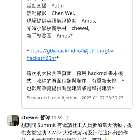
活動直播：Yutin
活動攝影：Chen Wei,
現場提供英語解說協助：Amos,
零時小學校新手村：chewei,
新手導覽團：Amos*
*
https://g0v.hackmd.io/@jothon/g0v-
hackath65n/
*
這次的大松共筆頁面，採用 hackmd 書本模
式，收納的頁面種類與順序，有重新安排，*
也歡迎瀏覽提供調整建議或是增補建議*
Forwarded from
#jothon
2025-01-07 23:30:27
chewei 哲瑋
19:39:12
想詢問 Summit 有邀請社工人員參加當天活動，提
供支援協助？2/22 大松想參考及評估這部分的作