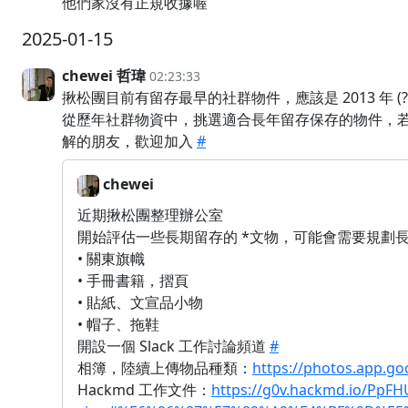
他們家沒有正規收據喔
2025-01-15
chewei 哲瑋
02:23:33
揪松團目前有留存最早的社群物件，應該是 2013 年 (
從歷年社群物資中，挑選適合長年留存保存的物件，
解的朋友，歡迎加入
#
chewei
近期揪松團整理辦公室
開始評估一些長期留存的 *文物，可能會需要規劃
• 關東旗幟
• 手冊書籍，摺頁
• 貼紙、文宣品小物
• 帽子、拖鞋
開設一個 Slack 工作討論頻道
#
相簿，陸續上傳物品種類：
https://photos.app.g
Hackmd 工作文件：
https://g0v.hackmd.io/PpF