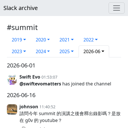
Slack archive
#summit
2019
2020
2021
2022
2023
2024
2025
2026-06
2026-06-01
Swift Evo
01:53:07
@swiftevomatters
has joined the channel
2026-06-16
johnson
11:40:52
請問今年 summit 的演講之後會釋出錄影嗎？是放
在 g0v 的 youtube？