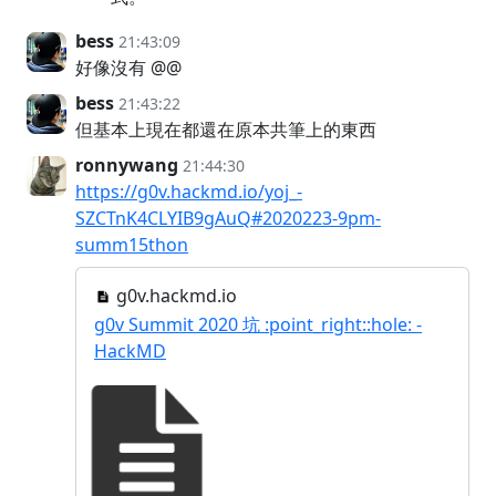
bess
21:43:09
好像沒有 @@
bess
21:43:22
但基本上現在都還在原本共筆上的東西
ronnywang
21:44:30
https://g0v.hackmd.io/yoj_-
SZCTnK4CLYIB9gAuQ#2020223-9pm-
summ15thon
g0v.hackmd.io
g0v Summit 2020 坑 :point_right::hole: -
HackMD