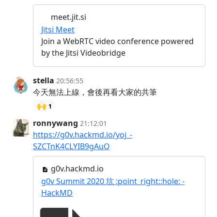
meet.jit.si
Jitsi Meet
Join a WebRTC video conference powered
by the Jitsi Videobridge
stella
20:56:55
今天無法上線，會後再看大家的共筆
🙌
1
ronnywang
21:12:01
https://g0v.hackmd.io/yoj_-
SZCTnK4CLYIB9gAuQ
g0v.hackmd.io
g0v Summit 2020 坑 :point_right::hole: -
HackMD