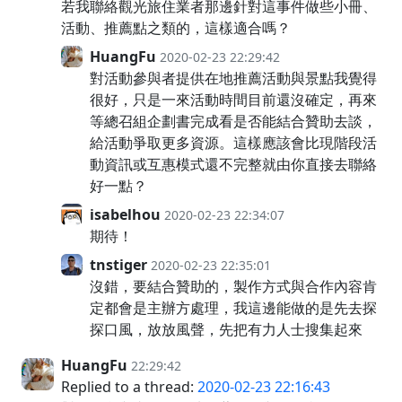
若我聯絡觀光旅住業者那邊針對這事件做些小冊、
活動、推薦點之類的，這樣適合嗎？
HuangFu
2020-02-23 22:29:42
對活動參與者提供在地推薦活動與景點我覺得
很好，只是一來活動時間目前還沒確定，再來
等總召組企劃書完成看是否能結合贊助去談，
給活動爭取更多資源。這樣應該會比現階段活
動資訊或互惠模式還不完整就由你直接去聯絡
好一點？
isabelhou
2020-02-23 22:34:07
期待！
tnstiger
2020-02-23 22:35:01
沒錯，要結合贊助的，製作方式與合作內容肯
定都會是主辦方處理，我這邊能做的是先去探
探口風，放放風聲，先把有力人士搜集起來
HuangFu
22:29:42
Replied to a thread:
2020-02-23 22:16:43