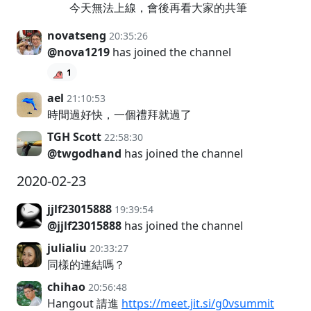
今天無法上線，會後再看大家的共筆
novatseng
20:35:26
@nova1219
has joined the channel
1
ael
21:10:53
時間過好快，一個禮拜就過了
TGH Scott
22:58:30
@twgodhand
has joined the channel
2020-02-23
jjlf23015888
19:39:54
@jjlf23015888
has joined the channel
julialiu
20:33:27
同樣的連結嗎？
chihao
20:56:48
Hangout 請進
https://meet.jit.si/g0vsummit