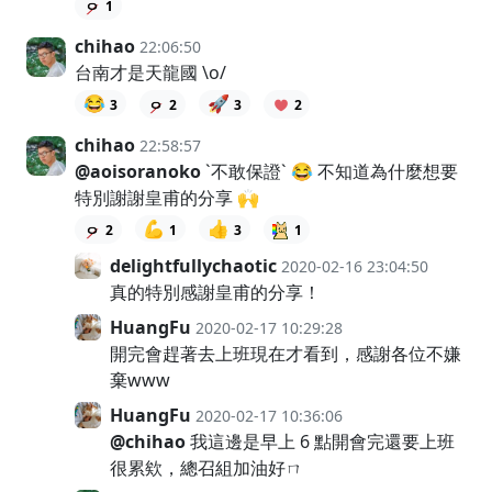
1
chihao
22:06:50
台南才是天龍國 \o/
😂
🚀
3
2
3
2
chihao
22:58:57
@aoisoranoko
`不敢保證` 😂 不知道為什麼想要
特別謝謝皇甫的分享 🙌
💪
👍
2
1
3
1
delightfullychaotic
2020-02-16 23:04:50
真的特別感謝皇甫的分享！
HuangFu
2020-02-17 10:29:28
開完會趕著去上班現在才看到，感謝各位不嫌
棄www
HuangFu
2020-02-17 10:36:06
@chihao
我這邊是早上 6 點開會完還要上班
很累欸，總召組加油好ㄇ