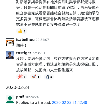
對活動參與者提供在地推薦活動與景點我覺得很
好，只是一來活動時間目前還沒確定，再來等總召
組企劃書完成看是否能結合贊助去談，給活動爭取
更多資源。這樣應該會比現階段活動資訊或互惠模
式還不完整就由你直接去聯絡好一點？
👍
3
isabelhou
22:34:07
期待！
tnstiger
22:35:01
沒錯，要結合贊助的，製作方式與合作內容肯定都
會是主辦方處理，我這邊能做的是先去探探口風，
放放風聲，先把有力人士搜集起來
💯
🚀
3
4
5
2020-02-24
pm5
10:24:24
Replied to a thread:
2020-02-23 21:42:48