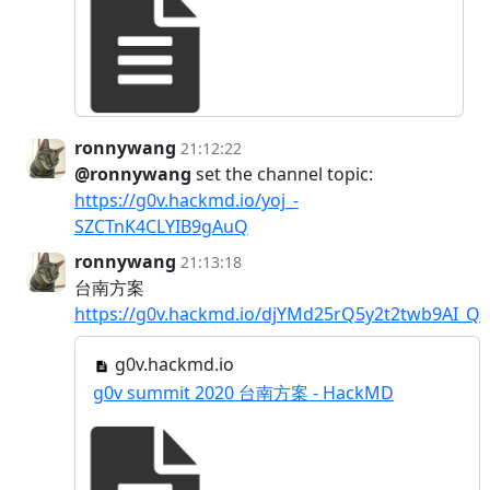
ronnywang
21:12:22
@ronnywang
set the channel topic:
https://g0v.hackmd.io/yoj_-
SZCTnK4CLYIB9gAuQ
ronnywang
21:13:18
台南方案
https://g0v.hackmd.io/djYMd25rQ5y2t2twb9AI_Q
g0v.hackmd.io
g0v summit 2020 台南方案 - HackMD