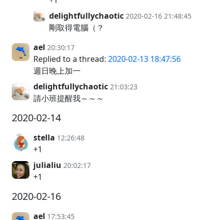
+1
delightfullychaotic
2020-02-16 21:48:45
剛取得電腦（？
ael
20:30:17
Replied to a thread:
2020-02-13 18:47:56
週日晚上加一
delightfullychaotic
21:03:23
請小班提醒我～～～
2020-02-14
stella
12:26:48
+1
julialiu
20:02:17
+1
2020-02-16
ael
17:53:45