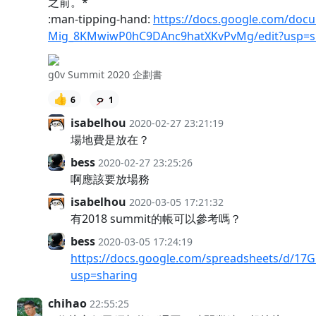
之前。*
:man-tipping-hand:
https://docs.google.com/doc
Mig_8KMwiwP0hC9DAnc9hatXKvPvMg/edit?usp=s
g0v Summit 2020 企劃書
👍
6
1
isabelhou
2020-02-27 23:21:19
場地費是放在？
bess
2020-02-27 23:25:26
啊應該要放場務
isabelhou
2020-03-05 17:21:32
有2018 summit的帳可以參考嗎？
bess
2020-03-05 17:24:19
https://docs.google.com/spreadsheets/d/1
usp=sharing
chihao
22:55:25