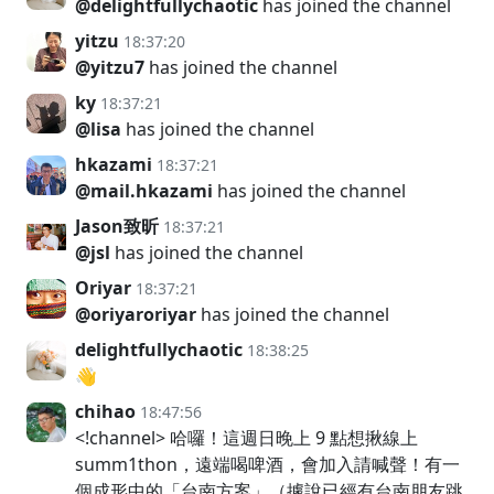
@delightfullychaotic
has joined the channel
yitzu
18:37:20
@yitzu7
has joined the channel
ky
18:37:21
@lisa
has joined the channel
hkazami
18:37:21
@mail.hkazami
has joined the channel
Jason致昕
18:37:21
@jsl
has joined the channel
Oriyar
18:37:21
@oriyaroriyar
has joined the channel
delightfullychaotic
18:38:25
👋
chihao
18:47:56
<!channel> 哈囉！這週日晚上 9 點想揪線上
summ1thon，遠端喝啤酒，會加入請喊聲！有一
個成形中的「台南方案」（據說已經有台南朋友跳