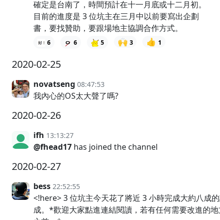
確定是台南了，時間預計在十一月底或十二月初。
目前的進度是 3 位坑主在三月中以前要寫出企劃
書，要找贊助，要跟場地主協調合作方式。
🙌
👍
6
6
5
3
1
2020-02-25
novatseng
08:47:53
我內心的OS太大聲了嗎?
2020-02-26
ifh
13:13:27
@fhead17
has joined the channel
2020-02-27
bess
22:52:55
<!here> 3 位坑主今天花了將近 3 小時完成大約八
成。*歡迎大家點進連結閱讀，若有任何需要改進的地方，