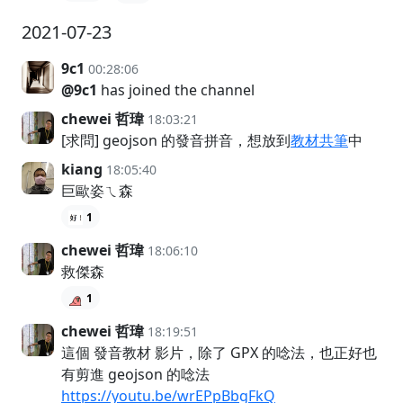
2021-07-23
9c1
00:28:06
@9c1
has joined the channel
chewei 哲瑋
18:03:21
[求問] geojson 的發音拼音，想放到
教材共筆
中
kiang
18:05:40
巨歐姿ㄟ森
1
chewei 哲瑋
18:06:10
救傑森
1
chewei 哲瑋
18:19:51
這個 發音教材 影片，除了 GPX 的唸法，也正好也
有剪進 geojson 的唸法
https://youtu.be/wrEPpBbgFkQ