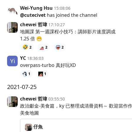
Wei-Yung Hsu
15:08:06
@cutecivet
has joined the channel
chewei 哲瑋
17:10:27
地圖課 第一週課程小技巧：講師影片速度調成
1.25 倍 😁
🤣
2
2
2
YC
18:36:03
overpass-turbo 真好玩XD
1
1
2021-07-25
chewei 哲瑋
03:55:50
政治獻金-美食篇，ky 已整理成清冊資料～ 歡迎當作
美食地圖
仔魚