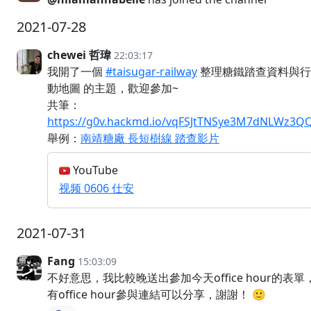
2021-07-28
chewei 哲瑋
22:03:17
我開了一個
#taisugar-railway
整理糖鐵踏查資料與行
動地圖 的主題，歡迎參加~
共筆：
https://g0v.hackmd.io/vqFSJtTNSye3M7dNLWz3Q
舉例：
南靖糖廠 長短樹線 踏查影片
YouTube
视频 0606 仕安
2021-07-31
Fang
15:03:09
不好意思，我比較晚送出參加今天office hour的表
有office hour參與連結可以分享，謝謝！ 🙂