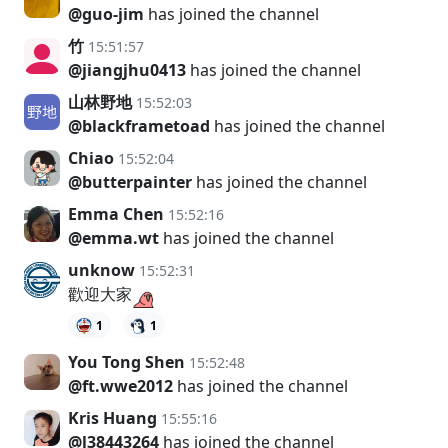
@guo-jim
has joined the channel
竹
15:51:57
@jiangjhu0413
has joined the channel
山林野地
15:52:03
@blackframetoad
has joined the channel
Chiao
15:52:04
@butterpainter
has joined the channel
Emma Chen
15:52:16
@emma.wt
has joined the channel
unknow
15:52:31
歡迎大家
1
1
You Tong Shen
15:52:48
@ft.wwe2012
has joined the channel
Kris Huang
15:55:16
@l38443264
has joined the channel