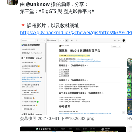
由
@unknow
擔任講師，分享：
第三堂：*BigGIS 與 歷史影像平台*
🔻 課程影片，以及教材網址
https://g0v.hackmd.io/@chewei/gis/https%3A%
螢幕快照 2021-07-31 下午10.26.32.png
HW