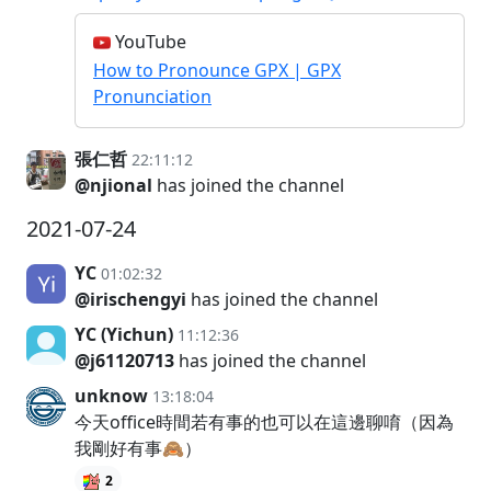
YouTube
How to Pronounce GPX | GPX
Pronunciation
張仁哲
22:11:12
@njional
has joined the channel
2021-07-24
YC
01:02:32
@irischengyi
has joined the channel
YC (Yichun)
11:12:36
@j61120713
has joined the channel
unknow
13:18:04
今天office時間若有事的也可以在這邊聊唷（因為
我剛好有事🙈）
2