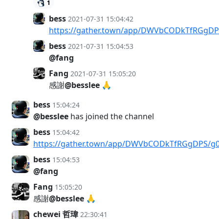
1
bess
2021-07-31 15:04:42
https://gather.town/app/DWVbCODkTfRGgDP
bess
2021-07-31 15:04:53
@fang
Fang
2021-07-31 15:05:20
感謝
@besslee
🙏
bess
15:04:24
@besslee
has joined the channel
bess
15:04:42
https://gather.town/app/DWVbCODkTfRGgDPS/g0
bess
15:04:53
@fang
Fang
15:05:20
感謝
@besslee
🙏
chewei 哲瑋
22:30:41