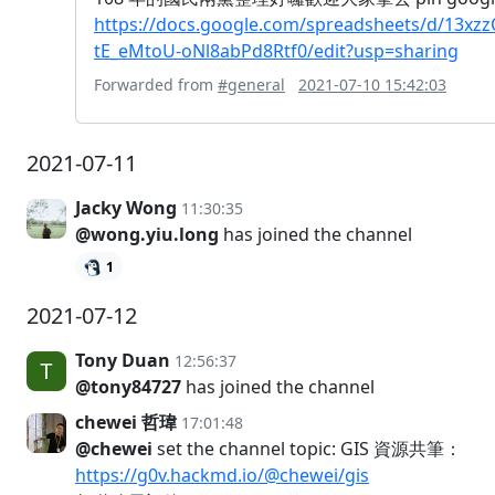
https://docs.google.com/spreadsheets/d/13x
tE_eMtoU-oNl8abPd8Rtf0/edit?usp=sharing
Forwarded from
#general
2021-07-10 15:42:03
2021-07-11
Jacky Wong
11:30:35
@wong.yiu.long
has joined the channel
1
2021-07-12
Tony Duan
12:56:37
@tony84727
has joined the channel
chewei 哲瑋
17:01:48
@chewei
set the channel topic: GIS 資源共筆：
https://g0v.hackmd.io/@chewei/gis