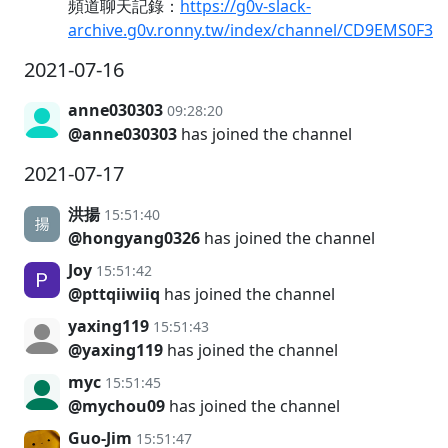
頻道聊天記錄：
https://g0v-slack-
archive.g0v.ronny.tw/index/channel/CD9EMS0F3
2021-07-16
anne030303
09:28:20
@anne030303
has joined the channel
2021-07-17
洪揚
15:51:40
@hongyang0326
has joined the channel
Joy
15:51:42
@pttqiiwiiq
has joined the channel
yaxing119
15:51:43
@yaxing119
has joined the channel
myc
15:51:45
@mychou09
has joined the channel
Guo-Jim
15:51:47