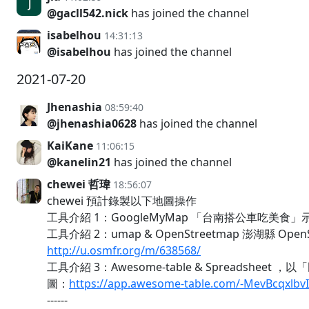
@gacll542.nick
has joined the channel
isabelhou
14:31:13
@isabelhou
has joined the channel
2021-07-20
Jhenashia
08:59:40
@jhenashia0628
has joined the channel
KaiKane
11:06:15
@kanelin21
has joined the channel
chewei 哲瑋
18:56:07
chewei 預計錄製以下地圖操作
工具介紹 1：GoogleMyMap 「台南搭公車吃美食
工具介紹 2：umap & OpenStreetmap 澎湖縣 Ope
http://u.osmfr.org/m/638568/
工具介紹 3：Awesome-table & Spreadshe
圖：
https://app.awesome-table.com/-MevBcqxlbv
------