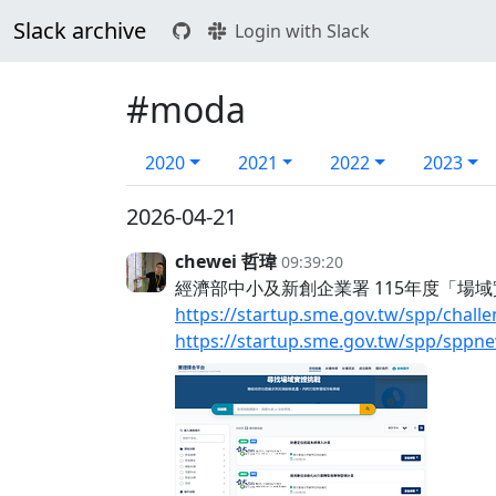
Slack archive
Login with Slack
#moda
2020
2021
2022
2023
2026-04-21
chewei 哲瑋
09:39:20
經濟部中小及新創企業署 115年度「場
https://startup.sme.gov.tw/spp/challe
https://startup.sme.gov.tw/spp/spp