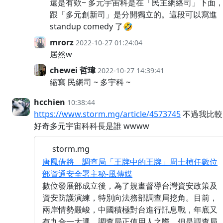
還是有欸~ 多元宇宙科是在「民主網絡司」下面
跟「多元創新司」是分開獨立的。這段可以寫進
standup comedy 了🤣
mrorz
2022-10-27 01:24:04
居然w
chewei 哲瑋
2022-10-27 14:39:41
縮寫 民網司 ~ 多宇科 ~
hcchien
10:38:44
https://www.storm.mg/article/4573745
不過我比較
好奇多元宇宙科科長是誰 wwww
storm.mg
唐鳳借將 調查局「王牌中的王牌」周士楨任數位
部資通安全署主秘-風傳媒
數位發展部成立後，為了規畫督導台灣資安政策及
資安防護演練，特別向法務部調查局挖角。目前，
兩岸情勢嚴峻，中國積極對台進行訊息戰，年底又
有九合一大選，調查局正值用人之際，但是調查局