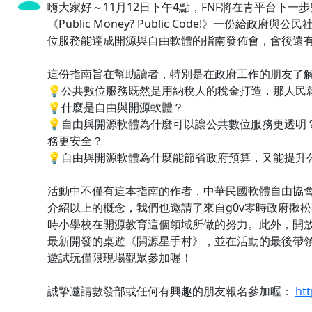
嗨大家好～11月12日下午4點，FNF將在青平台下
《Public Money? Public Code!》一份給
位服務能達成開源與自由軟體的指南發佈會，會後還
這份指南旨在幫助讀者，特別是在政府工作的朋友了
💡公共數位服務既然是用納稅人的稅金打造，那人民
💡什麼是自由與開源軟體？
💡自由與開源軟體為什麼可以讓公共數位服務更透明
務更安全？
💡自由與開源軟體為什麼能節省政府預算，又能提升
活動中不僅有這本指南的作者，中華民國軟體自由協
介紹以上的概念，我們也邀請了來自g0v零時政府揪
時小學校在開源教育這個領域所做的努力。此外，開
最新開發的桌遊《開源星手村》，並在活動的最後帶
遊試玩僅限現場觀眾參加喔！
誠摯邀請數發部或任何有興趣的朋友報名參加喔：
ht