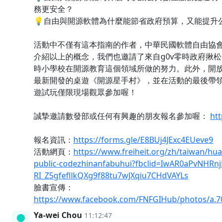
務更安全？
💡自由與開源軟體為什麼能節省政府預算，又能提升
活動中不僅有這本指南的作者，中華民國軟體自由協
介紹以上的概念，我們也邀請了來自g0v零時政府揪
時小學校在開源教育這個領域所做的努力。此外，開
最新開發的桌遊《開源星手村》，並在活動的最後帶
遊試玩僅限現場觀眾參加喔！
誠摯邀請數發部或任何有興趣的朋友報名參加喔：
ht
報名資訊：
https://forms.gle/E8BUj4JExc4EUeve9
活動網頁：
https://www.freiheit.org/zh/taiwan/h
public-codezhinanfabuhui?fbclid=IwAR0aPvNHRn
RI_Z5gfefllkQXg9f88tu7wJXqiu7CHdVAYLs
臉書宣傳：
https://www.facebook.com/FNFGIHub/photos/a.
Ya-wei Chou
11:12:47