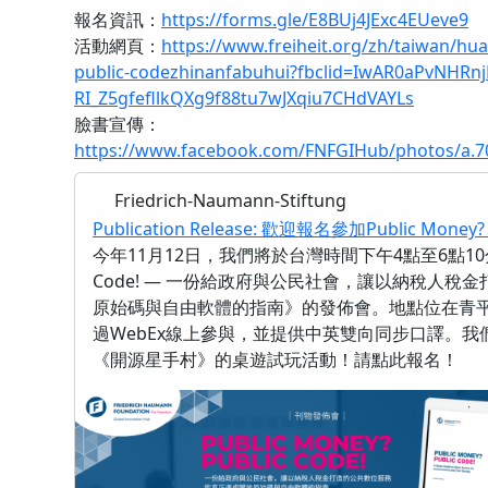
報名資訊：
https://forms.gle/E8BUj4JExc4EUeve9
活動網頁：
https://www.freiheit.org/zh/taiwan/h
public-codezhinanfabuhui?fbclid=IwAR0aPvNHRn
RI_Z5gfefllkQXg9f88tu7wJXqiu7CHdVAYLs
臉書宣傳：
https://www.facebook.com/FNFGIHub/photos/a.
Friedrich-Naumann-Stiftung
Publication Release: 歡迎報名參加Public Money
今年11月12日，我們將於台灣時間下午4點至6點10分舉行《P
Code! — 一份給政府與公民社會，讓以納稅人
原始碼與自由軟體的指南》的發佈會。地點位在青
過WebEx線上參與，並提供中英雙向同步口譯。
《開源星手村》的桌遊試玩活動！請點此報名！