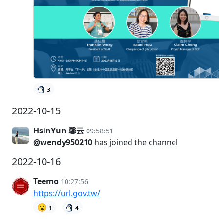
3
2022-10-15
HsinYun 馨云
09:58:51
@wendy950210
has joined the channel
2022-10-16
Teemo
10:27:56
https://url.gov.tw/
😮
1
4