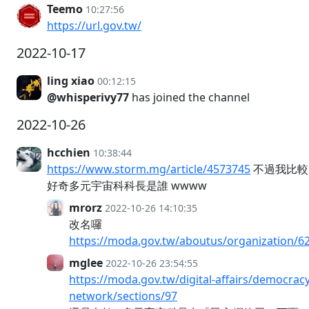
Teemo
10:27:56
https://url.gov.tw/
2022-10-17
ling xiao
00:12:15
@whisperivy77
has joined the channel
2022-10-26
hcchien
10:38:44
https://www.storm.mg/article/4573745
不過我比較
好奇多元宇宙科科長是誰 wwww
mrorz
2022-10-26 14:10:35
改名囉
https://moda.gov.tw/aboutus/organization/6
mglee
2022-10-26 23:54:55
https://moda.gov.tw/digital-affairs/democracy
network/sections/97