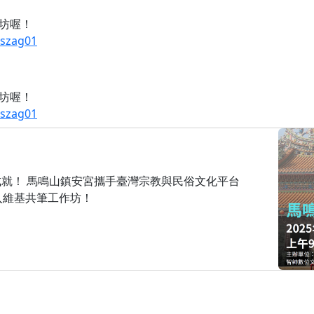
坊喔！
mszag01
坊喔！
mszag01
一手成就！ 馬鳴山鎮安宮攜手臺灣宗教與民俗文化平台
入維基共筆工作坊！