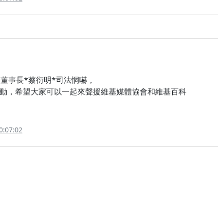
董事長*蔡衍明*司法恫嚇，
動，希望大家可以一起來聲援維基媒體協會和維基百科
0:07:02