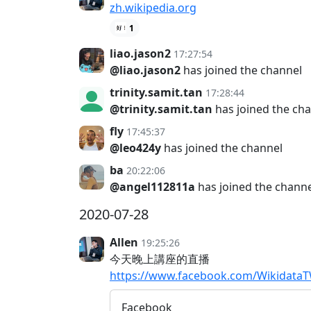
zh.wikipedia.org
1
liao.jason2
17:27:54
@liao.jason2
has joined the channel
trinity.samit.tan
17:28:44
@trinity.samit.tan
has joined the ch
fly
17:45:37
@leo424y
has joined the channel
ba
20:22:06
@angel112811a
has joined the chann
2020-07-28
Allen
19:25:26
今天晚上講座的直播
https://www.facebook.com/Wikidata
Facebook