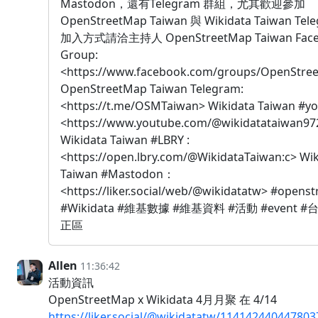
Mastodon，還有Telegram 群組，尤其歡迎參加
OpenStreetMap Taiwan 與 Wikidata Taiwan Te
加入方式請洽主持人 OpenStreetMap Taiwan Face
Group:
<https://www.facebook.com/groups/OpenStre
OpenStreetMap Taiwan Telegram:
<https://t.me/OSMTaiwan> Wikidata Taiwan #yo
<https://www.youtube.com/@wikidatataiwan97
Wikidata Taiwan #LBRY :
<https://open.lbry.com/@WikidataTaiwan:c> Wik
Taiwan #Mastodon：
<https://liker.social/web/@wikidatatw> #opens
#Wikidata #維基數據 #維基資料 #活動 #event #
正區
Allen
11:36:42
活動資訊
OpenStreetMap x Wikidata 4月月聚 在 4/14
https://liker.social/@wikidatatw/11414244044780