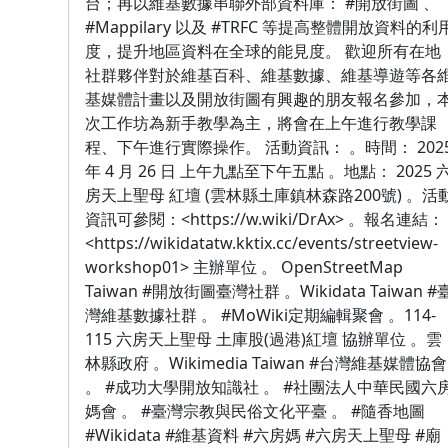
台；再以維基數據串聯外部資料庫： #開放街圖 、
#Mappilary 以及 #TRFC 等提高整體開放資料的利
度，提升地區資料在全球的能見度。 歡迎所有在地
社群夥伴對於維基百科、維基數據、維基導遊等各
基媒體計畫以及開放街圖有興趣的朋友報名參加，
次工作坊為新手教學為主，將會在上午進行教學課
程、下午進行實際操作。 活動資訊： 。時間： 202
年 4 月 26 日 上午九點至下午五點 。地點： 2025 
房天上聖母 紅壇 (雲林縣土庫鎮林森路200號) 。活
資訊可參閱：<https://w.wiki/DrAx> 。報名連結：
<https://wikidatatw.kktix.cc/events/streetview-
workshop01> 主辦單位 。 OpenStreetMap
Taiwan #開放街圖臺灣社群 。Wikidata Taiwan #
灣維基數據社群 。 #MoWiki定期編輯聚會 。114-
115 六房天上聖母 土庫股(過港)紅壇 協辦單位 。雲
林縣政府 。Wikimedia Taiwan #台灣維基媒體協會
。 #成功大學開放知識社 。 #社團法人中華民國六
媽會 。 #臺灣宗教與民俗文化平臺 。 #隨香地圖
#Wikidata #維基資料 #六房媽 #六房天上聖母 #廟