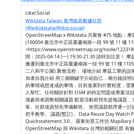
Liker.Social
Wikidata Taiwan 臺灣維基數據社群
(@wikidatatw@liker.social)
OpenStreetMap x Wikidata 月聚會 #75 地點
(100004 臺北市中正區重慶南路一段 99 號 11 樓 11
<https://www.openstreetmap.org/node/122318
間：2025-04-14 (一) 19:30-21:30 請特別注意！
搬遷到臺北市中正區重慶南路一段 99 號 11 樓 110
二八和平公園) 聚會流程： 場地介紹 摩茲工寮的設
加者自我介紹 用三個關鍵字介紹自己，兩分鐘說明
的事情或想達成的事情，目前進展到什麼程度，需
人幫忙。任何關於針對 OSM 的特定問題或專案項目
場參與者調整相關議題 歡迎活動前預先提報議題，
客、社群成員預先準備解答。 依照議題順序逐一討
把手教學。 議題(暫訂) 。Data Reuse Day Watch P
Quickstatement 3.0 。羅東街景工作坊 Mapillary P
OpenStreetMap 與 Wikidata 台灣的相關社群 