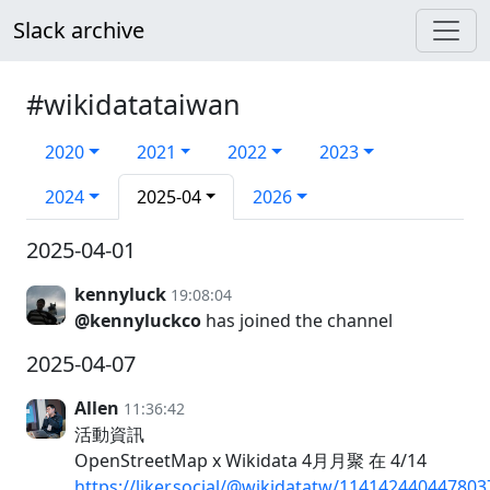
Slack archive
#wikidatataiwan
2020
2021
2022
2023
2024
2025-04
2026
2025-04-01
kennyluck
19:08:04
@kennyluckco
has joined the channel
2025-04-07
Allen
11:36:42
活動資訊
OpenStreetMap x Wikidata 4月月聚 在 4/14
https://liker.social/@wikidatatw/11414244044780