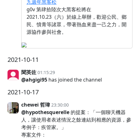
九週年黑客松
g0v 第肆拾陸次大黑客松將在
2021.10.23（六）於線上舉辦，歡迎公民、鄉
民、憤青等諸眾，帶著熱血來盡一己之力，開
源協作參與社會。
2021-10-11
聞英佐
01:15:29
@ahgigi95
has joined the channel
2021-10-17
chewei 哲瑋
23:30:00
@hypothesquerelle
的提案：「一個聊天機器
人，讓使用者表述情況之餘連結到相應的資源，參
考例子：疾管家。」
專案文件：