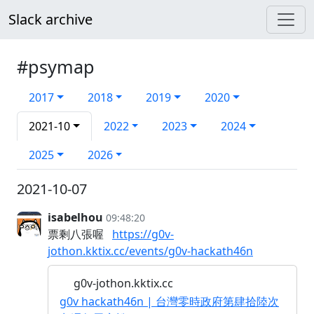
Slack archive
#psymap
2017
2018
2019
2020
2021-10
2022
2023
2024
2025
2026
2021-10-07
isabelhou
09:48:20
票剩八張喔
https://g0v-
jothon.kktix.cc/events/g0v-hackath46n
g0v-jothon.kktix.cc
g0v hackath46n | 台灣零時政府第肆拾陸次