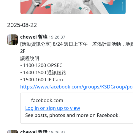
2025-08-22
chewei 哲瑋
19:26:37
[活動資訊分享] 8/24 週日上下午，若渴計畫活動
2F
議程說明
• 1100-1200 OPSEC
• 1400-1500 通訊鏈路
• 1500-1600 IP Cam
https://www.facebook.com/groups/KSDGroup/po
facebook.com
Log in or sign up to view
See posts, photos and more on Facebook.
chewei 哲瑋
19:26:37