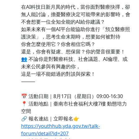
在AI科技日新月異的時代，當你面對醫療抉擇，卻
無人能討論，擔憂醫療決定可能帶來的影響時，會
不會想要一位全知全能的AI給你建議？
如果未來有一個AI平台能協助你進行「預立醫療照
護決策」，思考生命末期時，想要如何被對待
你會怎麼使用它？你會相信它嗎？
還是，你會有疑慮、想保留？你的聲音很重要！
👥 不論你是對醫療科技、社會議題、AI倫理、或
未來公民參與有興趣的你，
這是一場不能錯過的對談與探索！
⸻
📅 活動日期｜8月17日（星期日）09:00-16:30
📍 活動地點｜臺南市社會福利大樓7樓 動態培力
空間
🔗 報名連結｜立即報名👉
https://youthhub.yda.gov.tw/talk-
forum/detail?id=207