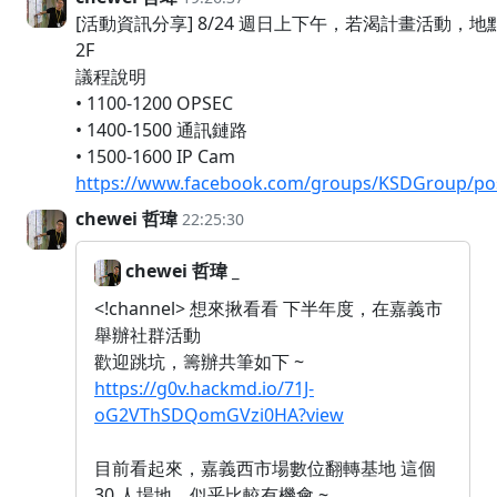
[活動資訊分享] 8/24 週日上下午，若渴計畫活動
2F
議程說明
• 1100-1200 OPSEC
• 1400-1500 通訊鏈路
• 1500-1600 IP Cam
https://www.facebook.com/groups/KSDGroup/po
chewei 哲瑋
22:25:30
chewei 哲瑋 _
<!channel> 想來揪看看 下半年度，在嘉義市
舉辦社群活動
歡迎跳坑，籌辦共筆如下 ~
https://g0v.hackmd.io/71J-
oG2VThSDQomGVzi0HA?view
目前看起來，嘉義西市場數位翻轉基地 這個
30 人場地，似乎比較有機會 ~