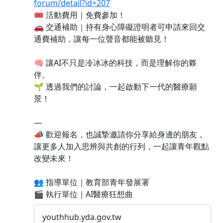
forum/detail?id=207
🎟️ 活動費用｜免費參加！
🚗 交通補助｜持有身心障礙證明者可申請來回交
通費補助，讓每一位聲音都能被聽見！
🧠 讓AI不只是冷冰冰的科技，而是理解你的夥
伴。
🌱 透過我們的討論，一起啟動下一代的醫療願
景！
—
📣 歡迎報名，也誠摯邀請你分享給身邊的朋友，
讓更多人加入思辨與共創的行列，一起讓青年觀點
改變未來！
👥 指導單位｜教育部青年發展署
🎬 執行單位｜AI醫療狂想曲
youthhub.yda.gov.tw