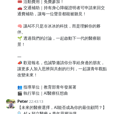
🎟️ 活動費用｜免費參加！
🚗 交通補助｜持有身心障礙證明者可申請來回交
通費補助，讓每一位聲音都能被聽見！
🧠 讓AI不只是冷冰冰的科技，而是理解你的夥
伴。
🌱 透過我們的討論，一起啟動下一代的醫療願
景！
—
📣 歡迎報名，也誠摯邀請你分享給身邊的朋友，
讓更多人加入思辨與共創的行列，一起讓青年觀點
改變未來！
👥 指導單位｜教育部青年發展署
🎬 執行單位｜AI醫療狂想曲
Peter
22:43:13
【未來的醫療選擇，AI能否成為你的最佳顧問？】
🔍 AI × 預立醫療 × 青年思辨論壇