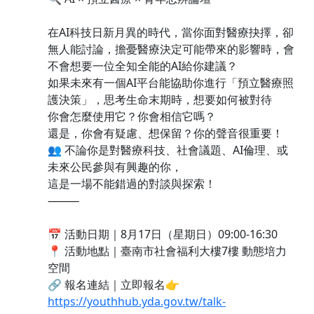
在AI科技日新月異的時代，當你面對醫療抉擇，卻
無人能討論，擔憂醫療決定可能帶來的影響時，會
不會想要一位全知全能的AI給你建議？
如果未來有一個AI平台能協助你進行「預立醫療照
護決策」，思考生命末期時，想要如何被對待
你會怎麼使用它？你會相信它嗎？
還是，你會有疑慮、想保留？你的聲音很重要！
👥 不論你是對醫療科技、社會議題、AI倫理、或
未來公民參與有興趣的你，
這是一場不能錯過的對談與探索！
⸻
📅 活動日期｜8月17日（星期日）09:00-16:30
📍 活動地點｜臺南市社會福利大樓7樓 動態培力
空間
🔗 報名連結｜立即報名👉
https://youthhub.yda.gov.tw/talk-