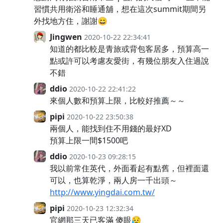
習慣共用衛浴和睡通舖，想在這次summit期間另
外找地方住，謝謝😄
Jingwen
2020-10-22 22:34:41
知道的都比較是青旅或背包客居多，預算高一
點或許可以考慮友愛街，有幾位朋友入住過說
不錯
ddio
2020-10-22 22:41:22
來個人數和預算上限，比較好推薦～～
pipi
2020-10-22 23:50:38
兩個人，能找到住不用錢的最好XD
預算上限一間$1500吧
ddio
2020-10-23 09:28:15
我以前常住英代，外面看起有點舊，但裡面還
可以，也算乾淨，兩人房一千出頭～
http://www.yingdai.com.tw/
pipi
2020-10-23 12:32:34
官網那三天已客滿 傻眼😥