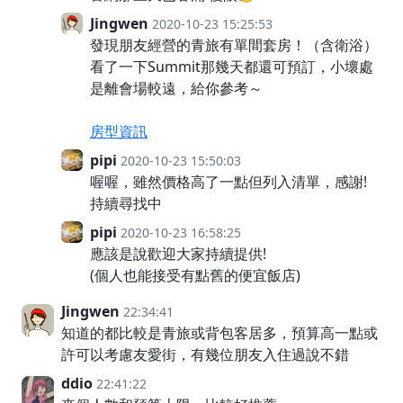
Jingwen
2020-10-23 15:25:53
發現朋友經營的青旅有單間套房！（含衛浴）
看了一下Summit那幾天都還可預訂，小壞處
是離會場較遠，給你參考～
房型資訊
pipi
2020-10-23 15:50:03
喔喔，雖然價格高了一點但列入清單，感謝!
持續尋找中
pipi
2020-10-23 16:58:25
應該是說歡迎大家持續提供!
(個人也能接受有點舊的便宜飯店)
Jingwen
22:34:41
知道的都比較是青旅或背包客居多，預算高一點或
許可以考慮友愛街，有幾位朋友入住過說不錯
ddio
22:41:22