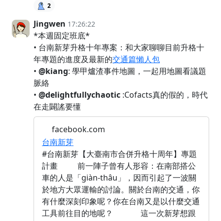
2
Jingwen
17:26:22
*本週固定班底*
• 台南新芽升格十年專案：和大家聊聊目前升格十
年專題的進度及最新的
交通篇懶人包
•
@kiang
: 學甲爐渣事件地圖，一起用地圖看議題
脈絡
•
@delightfullychaotic
:Cofacts真的假的，時代
在走闢謠要懂
facebook.com
台南新芽
#台南新芽【大臺南市合併升格十周年】專題
計畫 前一陣子曾有人形容：在南部搭公
車的人是「giàn-thâu」，因而引起了一波關
於地方大眾運輸的討論。關於台南的交通，你
有什麼深刻印象呢？你在台南又是以什麼交通
工具前往目的地呢？ 這一次新芽想跟