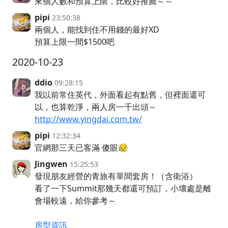
來個人數和預算上限，比較好推薦～～
pipi
23:50:38
兩個人，能找到住不用錢的最好XD
預算上限一間$1500吧
2020-10-23
ddio
09:28:15
我以前常住英代，外面看起有點舊，但裡面還可
以，也算乾淨，兩人房一千出頭～
http://www.yingdai.com.tw/
pipi
12:32:34
官網那三天已客滿 傻眼😥
Jingwen
15:25:53
發現朋友經營的青旅有單間套房！（含衛浴）
看了一下Summit那幾天都還可預訂，小壞處是離
會場較遠，給你參考～
房型資訊