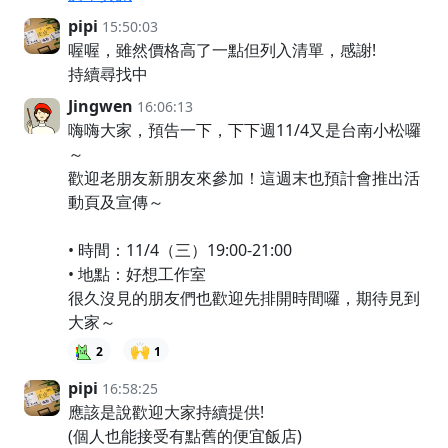
pipi
15:50:03
喔喔，雖然價格高了一點但列入清單，感謝!
持續尋找中
Jingwen
16:06:13
嗨嗨大家，預告一下，下下週11/4又是台南小松囉
～
歡迎老朋友新朋友來參加！這週末也預計會推出活
動頁及宣傳～
• 時間：11/4（三）19:00-21:00
• 地點：好想工作室
很久沒見的朋友們也歡迎先排開時間囉，期待見到
大家～
🙌
2
1
pipi
16:58:25
應該是說歡迎大家持續提供!
(個人也能接受有點舊的便宜飯店)