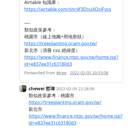
Airtable 知識庫：
https://airtable.com/shr4f3DnuXOslFyss
—-
類似政策參考：
桃園市（線上地圖+用地形狀）
https://treeplanting.oram.gov.tw/
新北市（清冊 csv, 經緯度）
https://www.finance.ntpc.gov.tw/home.jsp?
id=e837ee31c63180d3
Forwarded from
#tree
2022-02-05 20:53:08
chewei 哲瑋
2022-02-05 22:28:09
類似政策參考：桃園市
https://treeplanting.oram.gov.tw/
新北市
https://www.finance.ntpc.gov.tw/home.jsp?
id=e837ee31c63180d3