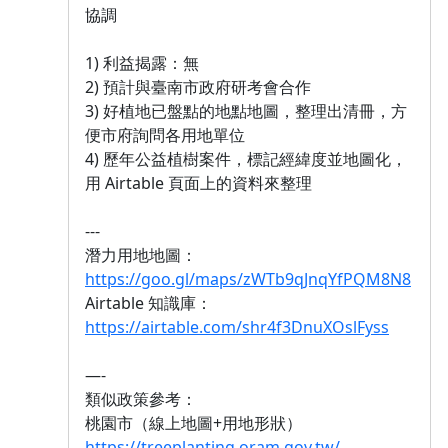
協調
1) 利益揭露：無
2) 預計與臺南市政府研考會合作
3) 好植地已盤點的地點地圖，整理出清冊，方
便市府詢問各用地單位
4) 歷年公益植樹案件，標記經緯度並地圖化，
用 Airtable 頁面上的資料來整理
---
潛力用地地圖：
https://goo.gl/maps/zWTb9qJnqYfPQM8N8
Airtable 知識庫：
https://airtable.com/shr4f3DnuXOslFyss
—-
類似政策參考：
桃園市（線上地圖+用地形狀）
https://treeplanting.oram.gov.tw/