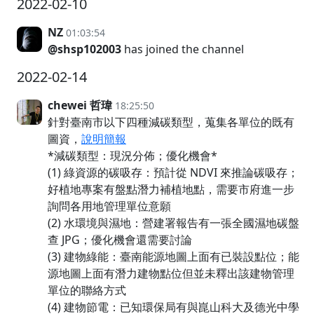
2022-02-10
NZ
01:03:54
@shsp102003
has joined the channel
2022-02-14
chewei 哲瑋
18:25:50
針對臺南市以下四種減碳類型，蒐集各單位的既有
圖資，
說明簡報
*減碳類型：現況分佈；優化機會*
(1) 綠資源的碳吸存：預計從 NDVI 來推論碳吸存；
好植地專案有盤點潛力補植地點，需要市府進一步
詢問各用地管理單位意願
(2) 水環境與濕地：營建署報告有一張全國濕地碳盤
查 JPG；優化機會還需要討論
(3) 建物綠能：臺南能源地圖上面有已裝設點位；能
源地圖上面有潛力建物點位但並未釋出該建物管理
單位的聯絡方式
(4) 建物節電：已知環保局有與崑山科大及德光中學