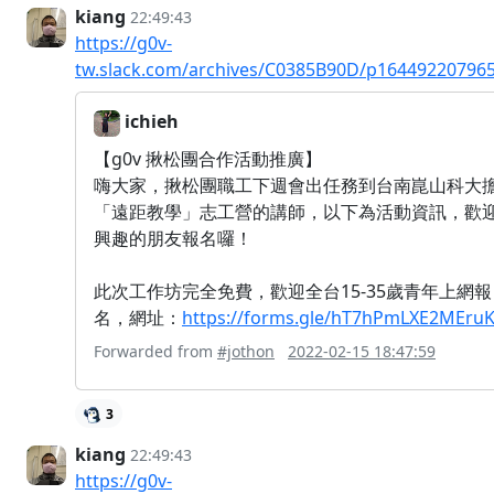
kiang
22:49:43
https://g0v-
tw.slack.com/archives/C0385B90D/p16449220796
ichieh
【g0v 揪松團合作活動推廣】
嗨大家，揪松團職工下週會出任務到台南崑山科大
「遠距教學」志工營的講師，以下為活動資訊，歡
興趣的朋友報名囉！
此次工作坊完全免費，歡迎全台15-35歲青年上網報
名，網址：
https://forms.gle/hT7hPmLXE2MEru
Forwarded from
#jothon
2022-02-15 18:47:59
3
kiang
22:49:43
https://g0v-