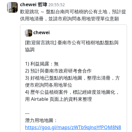
chewei 哲瑋
20:55:52
歡迎跳坑 ～ 盤點台南尚可植樹的公有土地，預計提
供用地清冊，並請市府詢問各用地管理單位意願
chewei
[歡迎留言跳坑] 臺南市公有可植樹地點盤點與
協調
1) 利益揭露：無
2) 預計與臺南市政府研考會合作
3) 好植地已盤點的地點地圖，整理出清冊，方
便市府詢問各用地單位
4) 歷年公益植樹案件，標記經緯度並地圖化，
用 Airtable 頁面上的資料來整理
---
潛力用地地圖：
https://goo.gl/maps/zWTb9qJnqYfPQM8N8