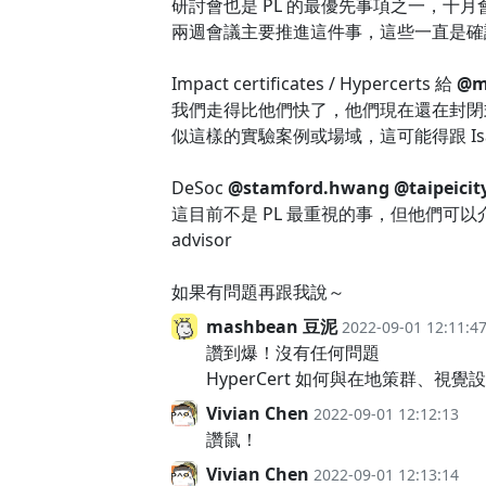
研討會也是 PL 的最優先事項之一，十月會
兩週會議主要推進這件事，這些一直是確
Impact certificates / Hypercerts 給
@m
我們走得比他們快了，他們現在還在封閉
似這樣的實驗案例或場域，這可能得跟 Isa
DeSoc
@stamford.hwang
@taipeicit
這目前不是 PL 最重視的事，但他們可以
advisor
如果有問題再跟我說～
mashbean 豆泥
2022-09-01 12:11:4
讚到爆！沒有任何問題
HyperCert 如何與在地策群、視覺設計是
Vivian Chen
2022-09-01 12:12:13
讚鼠！
Vivian Chen
2022-09-01 12:13:14