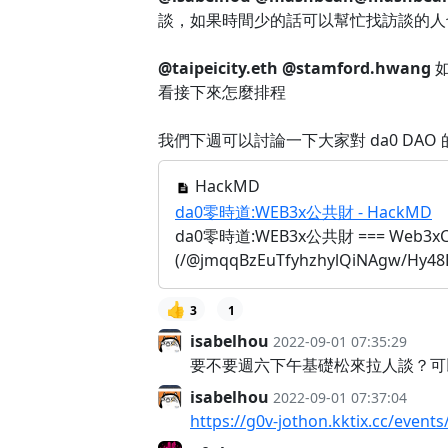
談，如果時間少的話可以幫忙找訪談的人
@taipeicity.eth
@stamford.hwang
如
看接下來怎麼排程
我們下週可以討論一下大家對 da0 DAO
HackMD
da0零時道:WEB3x公共財 - HackMD
da0零時道:WEB3x公共財 === Web3xCom
(/@jmqqBzEuTfyhzhylQiNAgw/Hy48
👍
3
1
isabelhou
2022-09-01 07:35:29
要不要週六下午基礎松來拉人談？可
isabelhou
2022-09-01 07:37:04
https://g0v-jothon.kktix.cc/events