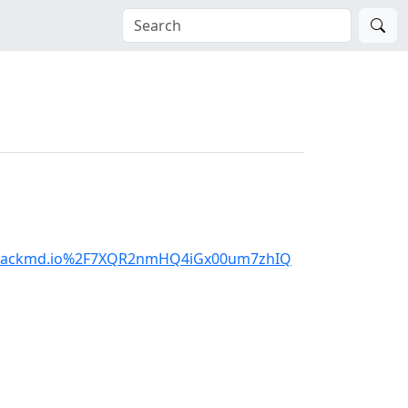
v.hackmd.io%2F7XQR2nmHQ4iGx00um7zhIQ