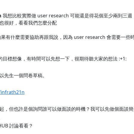
n
我想比較實際做 user research 可能還是得花個至少兩
也很好，看看我們怎麼分配
果有什麼需要協助再跟我說，因為 user research 會需
 的目標想像，有時間可以先想一下，很期待聽大家的想法 :+1:
以先生一個問卷草稿。
/infrath21n
起，但也許是個詢問誰可以做面談的時機？我可以先做個面談簡介
8
HUB 討論看看？