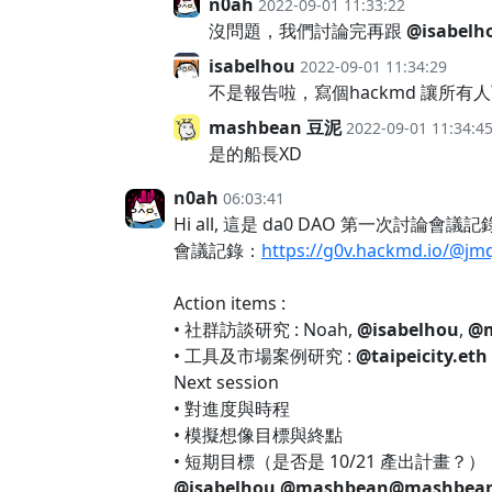
n0ah
2022-09-01 11:33:22
沒問題，我們討論完再跟
@isabelh
isabelhou
2022-09-01 11:34:29
不是報告啦，寫個hackmd 讓所有人可
mashbean 豆泥
2022-09-01 11:34:4
是的船長XD
n0ah
06:03:41
Hi all, 這是 da0 DAO 第一次討論會議記錄跟
會議記錄：
https://g0v.hackmd.io/@
Action items :
• 社群訪談研究 : Noah,
@isabelhou
,
@m
• 工具及市場案例研究 :
@taipeicity.eth
Next session
• 對進度與時程
• 模擬想像目標與終點
• 短期目標（是否是 10/21 產出計畫？）
@isabelhou
@mashbean
@mashbea