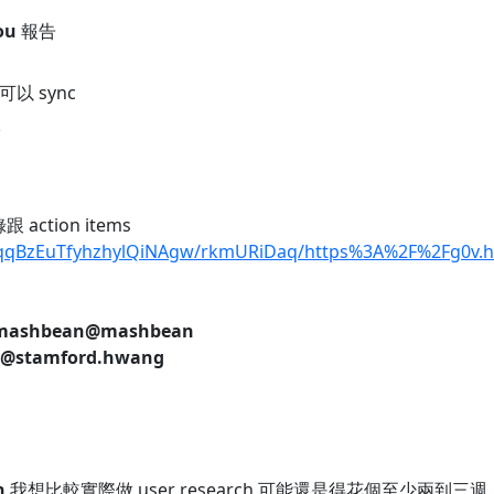
ou
報告
以 sync
5
 action items
jmqqBzEuTfyhzhylQiNAgw/rkmURiDaq/https%3A%2F%2Fg0
ashbean
@mashbean
@stamford.hwang
n
我想比較實際做 user research 可能還是得花個至少兩