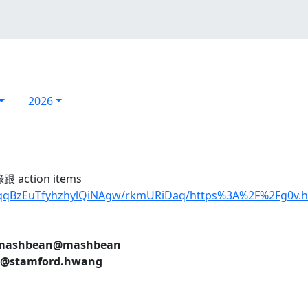
2026
 action items
jmqqBzEuTfyhzhylQiNAgw/rkmURiDaq/https%3A%2F%2Fg0
ashbean
@mashbean
@stamford.hwang