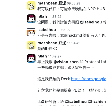
mashbean 豆泥
09:53:28
我可以代打！可能今天晚點在 NPO HUB
n0ah
11:33:22
沒問題，我們討論完再跟
@isabelhou
isabelhou
11:34:29
不是報告啦，寫個hackmd 讓所有人可以 s
mashbean 豆泥
11:34:45
是的船長XD
n0ah
11:49:27
早上我跟
@vivian.chen
和 Protoco
一些動機與共識，跟大家報告一下
這是我們給的 Deck
https://docs.goog
針對我們的幾個提案 PL 給了一些想法，這
da0 研討會，給
@isabelhou
@hcchien