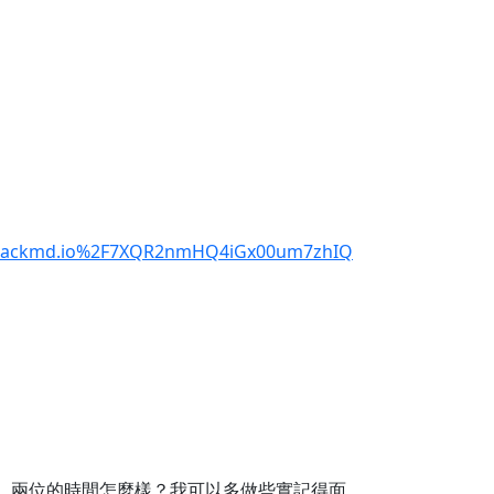
v.hackmd.io%2F7XQR2nmHQ4iGx00um7zhIQ
到三週，兩位的時間怎麼樣？我可以多做些實記得面