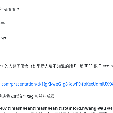
 討論看看？
報告
ync
l Labs 的人開了個會（如果新人還不知道的話 PL 是 IPFS 跟 F
le.com/presentation/d/1IgKKweG_g8KqwP0-fbKexUqmJUXX4X
邊我寫結論也 tag 相關的成員
407
@mashbean
@mashbean
@stamford.hwang
@au
@t