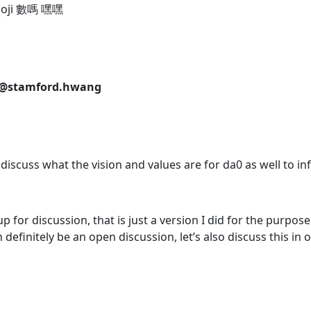
ji 數嗎 嘿嘿
@stamford.hwang
/ discuss what the vision and values are for da0 as well to i
p for discussion, that is just a version I did for the purpos
definitely be an open discussion, let’s also discuss this in o