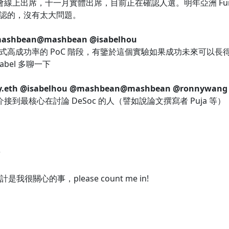
線上出席，十一月實體出席，目前正在確認人選。明年亞洲 Fundin
認的，沒有太大問題。
ashbean
@mashbean
@isabelhou
式高成功率的 PoC 階段，有鑒於這個實驗如果成功未來可以
bel 多聊一下
y.eth
@isabelhou
@mashbean
@mashbean
@ronnywang
介接到最核心在討論 DeSoc 的人（譬如說論文撰寫者 Puja
7
我很關心的事，please count me in!