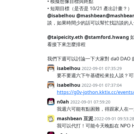
• 模擬想像目標與終點
• 短期目標（是否是 10/21 產出計畫？）
@isabelhou
@mashbean
@mashbea
談，如果時間少的話可以幫忙找訪談的人
@taipeicity.eth
@stamford.hwang
如
看接下來怎麼排程
我們下週可以討論一下大家對 da0 DAO
isabelhou
2022-09-01 07:35:29
要不要週六下午基礎松來拉人談？可
isabelhou
2022-09-01 07:37:04
https://g0v-jothon.kktix.cc/events
n0ah
2022-09-01 07:59:20
我週六可能有點困難，得跟家人在一
mashbean 豆泥
2022-09-01 09:53:2
我可以代打！可能今天晚點在 NPO 