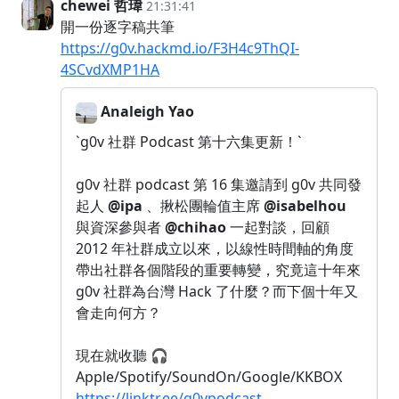
chewei 哲瑋
21:31:41
開一份逐字稿共筆
https://g0v.hackmd.io/F3H4c9ThQI-
4SCvdXMP1HA
Analeigh Yao
`g0v 社群 Podcast 第十六集更新！`
g0v 社群 podcast 第 16 集邀請到 g0v 共同發
起人
@ipa
、揪松團輪值主席
@isabelhou
與資深參與者
@chihao
一起對談，回顧
2012 年社群成立以來，以線性時間軸的角度
帶出社群各個階段的重要轉變，究竟這十年來
g0v 社群為台灣 Hack 了什麼？而下個十年又
會走向何方？
現在就收聽 🎧
Apple/Spotify/SoundOn/Google/KKBOX
https://linktr.ee/g0vpodcast