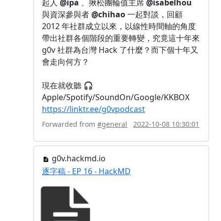
起人
@ipa
、揪松團輪值主席
@isabelhou
與資深參與者
@chihao
一起對談，回顧
2012 年社群成立以來，以線性時間軸的角度
帶出社群各個階段的重要轉變，究竟這十年來
g0v 社群為台灣 Hack 了什麼？而下個十年又
會走向何方？
現在就收聽 🎧
Apple/Spotify/SoundOn/Google/KKBOX
https://linktr.ee/g0vpodcast
Forwarded from
#general
2022-10-08 10:30:01
g0v.hackmd.io
逐字稿 - EP 16 - HackMD