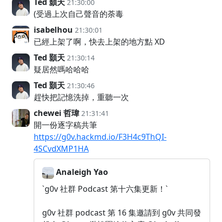
Ted 顥天
21:30:00
(受過上次自己聲音的荼毒
isabelhou
21:30:01
已經上架了啊，快去上架的地方點 XD
Ted 顥天
21:30:14
疑居然嗎哈哈哈
Ted 顥天
21:30:46
趕快把記憶洗掉，重聽一次
chewei 哲瑋
21:31:41
開一份逐字稿共筆
https://g0v.hackmd.io/F3H4c9ThQI-
4SCvdXMP1HA
Analeigh Yao
`g0v 社群 Podcast 第十六集更新！`
g0v 社群 podcast 第 16 集邀請到 g0v 共同發