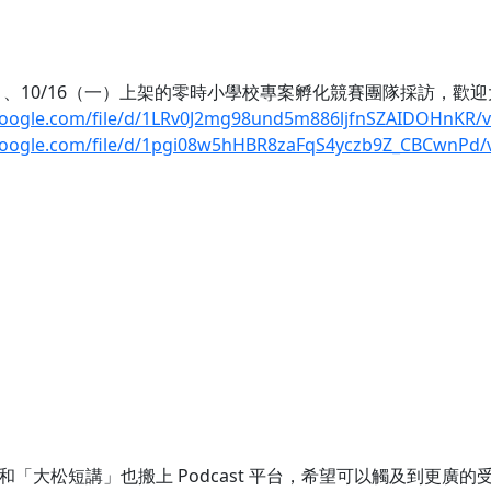
五）、10/16（一）上架的零時小學校專案孵化競賽團隊採訪，歡
.google.com/file/d/1LRv0J2mg98und5m886ljfnSZAIDOHnKR/
.google.com/file/d/1pgi08w5hHBR8zaFqS4yczb9Z_CBCwnPd/
「大松短講」也搬上 Podcast 平台，希望可以觸及到更廣