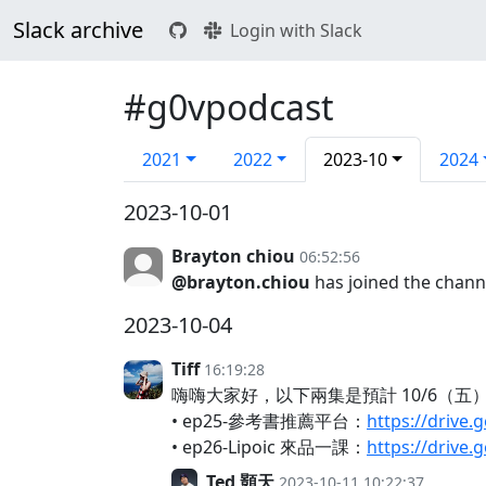
Slack archive
Login with Slack
#g0vpodcast
2021
2022
2023-10
2024
2023-10-01
Brayton chiou
06:52:56
@brayton.chiou
has joined the chann
2023-10-04
Tiff
16:19:28
嗨嗨大家好，以下兩集是預計 10/6（
• ep25-參考書推薦平台：
https://drive
• ep26-Lipoic 來品一課：
https://drive
Ted 顥天
2023-10-11 10:22:37