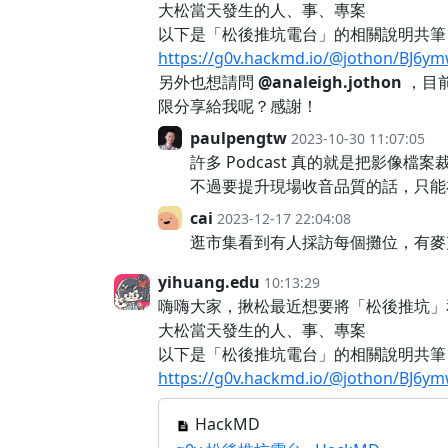
大松當天發生的人、事、專案
以下是「松後推坑電台」的相關說明共筆
https://g0v.hackmd.io/@jothon/BJ6y
另外也想請問
@analeigh.jothon
，目前
限分享給我呢？感謝！
paulpengtw
2023-10-30 11:07:05
許多 Podcast 真的就是把影像
不過要提升現場收音品質的話，只能
cai
2023-12-17 22:04:08
逛市集看到有人採訪每個攤位，有麥
yihuang.edu
10:13:29
嗨嗨大家，揪松最近想要將「松後推坑」和
大松當天發生的人、事、專案
以下是「松後推坑電台」的相關說明共筆
https://g0v.hackmd.io/@jothon/BJ6y
HackMD