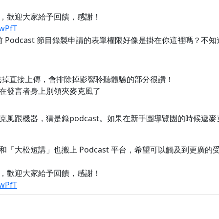
，歡迎大家給予回饋，感謝！
mwPfT
 Podcast 節目錄製申請的表單權限好像是掛在你這裡嗎？
檔案裁掉直接上傳，會排除掉影響聆聽體驗的部分很讚！
在發言者身上別領夾麥克風了
克風跟機器，猜是錄podcast。如果在新手團導覽團的時候遞
「大松短講」也搬上 Podcast 平台，希望可以觸及到更廣
，歡迎大家給予回饋，感謝！
mwPfT