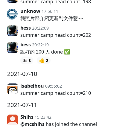
summer camp head count=198
unknow
17:56:11
我照片跟介紹更新到文件惹~~
bess
20:22:09
summer camp head count=202
bess
20:22:19
說好的 200 人 done ✅
👍
8
2
2021-07-10
isabelhou
09:55:02
summer camp head count=210
2021-07-11
Shihs
15:23:42
@mcshihs
has joined the channel