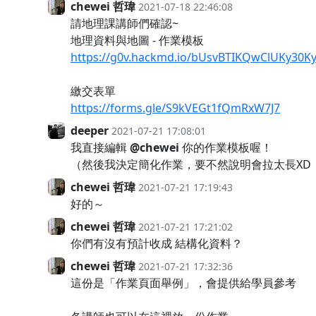
chewei 哲瑋
2021-07-18 22:46:08
請地理課講師們確認~
地理資料與地圖 - 作業模板
https://g0v.hackmd.io/bUsvBTIKQwClUKy30
繳交表單
https://forms.gle/S9kVEGt1fQmRxW7J7
deeper
2021-07-21 17:08:01
我直接編輯
@chewei
你的作業模板喔！
（然後我決定簡化作業，要不然說明會拉太長XD
chewei 哲瑋
2021-07-21 17:19:43
好的～
chewei 哲瑋
2021-07-21 17:21:02
你們有沒有預計收成 結構化資料？
chewei 哲瑋
2021-07-21 17:32:36
這份是「作業頁面舉例」，會提供給學員參考