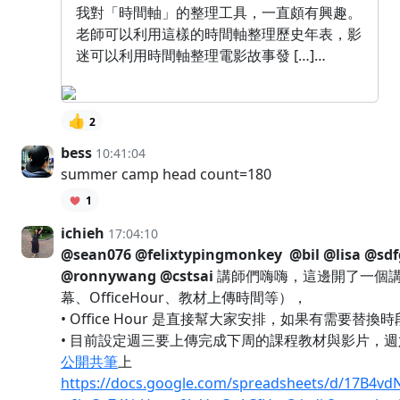
我對「時間軸」的整理工具，一直頗有興趣。
老師可以利用這樣的時間軸整理歷史年表，影
迷可以利用時間軸整理電影故事發 […]…
👍
2
bess
10:41:04
summer camp head count=180
1
ichieh
17:04:10
@sean076
@felixtypingmonkey
@bil
@lisa
@sdf
@ronnywang
@cstsai
講師們嗨嗨，這邊開了一個
幕、OfficeHour、教材上傳時間等），
• Office Hour 是直接幫大家安排，如果有需要
• 目前設定週三要上傳完成下周的課程教材與影片，
公開共筆
上
https://docs.google.com/spreadsheets/d/17B4vd