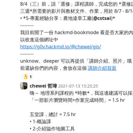
8/4（三）前，請「選修」課程講師，完成您的 *選修
三週*所需要的影片與教材文件、作業，用於 8/7 - 8/1
• *5-專案經驗分享：農地違章工廠(
@cstsai
)*
---------
我目前開了一份 hackmd-bookmode 看是否大家的
以收進這個網址中
https://g0v.hackmd.io/@chewei/gis/
---------
unknow、deeper 可以再提供「講師介紹、照片」
前還缺你們的內容，會放在這個
講師介紹頁面
👌
1
chewei 哲瑋
2021-07-13 15:25:25
嗨～ 地理系列課程的 *時數*，我這邊建議可以採
「一部影片瀏覽時間+作業完成時間」= 1.5 hr
五堂課，總計 = 7.5 hr
• 1-概論課
• 2-介紹協作地圖工具