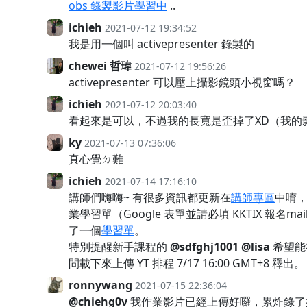
obs 錄製影片學習中
..
ichieh
2021-07-12 19:34:52
我是用一個叫 activepresenter 錄製的
chewei 哲瑋
2021-07-12 19:56:26
activepresenter 可以壓上攝影鏡頭小視窗嗎？
ichieh
2021-07-12 20:03:40
看起來是可以，不過我的長寬是歪掉了XD（我的
ky
2021-07-13 07:36:06
真心覺ㄉ難
ichieh
2021-07-14 17:16:10
講師們嗨嗨~ 有很多資訊都更新在
講師專區
中唷
業學習單（Google 表單並請必填 KKTIX 報
了一個
學習單
。
特別提醒新手課程的
@sdfghj1001
@lisa
希望能在
間載下來上傳 YT 排程 7/17 16:00 GMT+8 釋出。
ronnywang
2021-07-15 22:36:04
@chiehg0v
我作業影片已經上傳好囉，累炸錄了好