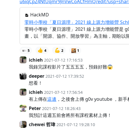
u6iqCpZ4NtUqmr9JnVwCoACfHmQ/edit?usp=shar
HackMD
零時小學校「夏日源理」2021 線上源力增能營 Sch001 for
零時小學校「夏日源理」2021 線上源力增能營是 g
畫，以「開源、協作、開放學習」為主軸，期盼以
👍
💪
5
4
2
1
ichieh
2021-07-12 17:16:53
我錄完課程影片了五五五五，預錄好難😱
deeper
2021-07-12 17:39:52
想看！
ichieh
2021-07-12 17:56:54
有上傳在
這邊
，之後會上傳 g0v youtube ，新手
Peter
2021-07-12 18:26:43
我預計這週五前會將所有課程素材上傳！
chewei 哲瑋
2021-07-12 19:28:10