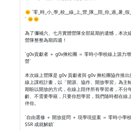
🌞 `零_時_小_學_校__線_上_營_隊__陪_你_過_暑_假
` 🌞🌞
為了彌補六、七月實體營隊全部延期的遺憾，本次
營隊整整為期四週！
`g0v貢獻者 ＋ g0v揪松團 ＝ 零時小學校線上源力
營`
本次線上營隊是 g0v 貢獻者與 g0v 揪松團協作推出
線上課程計畫，以「開源、協作、開放學習」為主
期盼以開放的方式，在線上陪伴所有學習者，不分
齡、不需要學籍，只要你想學習，我們隨時都在線
伴你。
`自由選修 ＋ 開放提問 ＋ 現學現提案 ＝ 零時小學
SSR 成就解鎖`