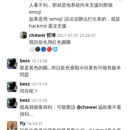
人看不到，那就是他系統尚未支援到那個
emoji
如果是用 :emoji: 語法沒辦法打出來的，就是
hackmd 還沒支援
chewei 哲瑋
2021-07-07 23:26:47
我目前先用紅色圓圈
⚪⚫🔵🔴🌐
bess
16:13:38
那是黃色的圓…所以藍色會顯示但黃色可能有版本
問題
bess
16:15:19
現在呢？
bess
16:15:43
因為我都看得到，可能要請
@chewei
協助看不看
得到…
fly
16:24:37