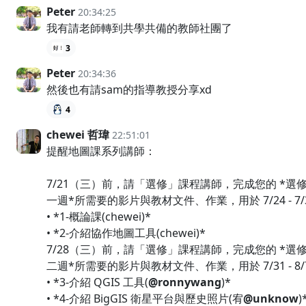
Peter
20:34:25
我有請老師轉到共學共備的教師社團了
3
Peter
20:34:36
然後也有請sam的指導教授分享xd
4
chewei 哲瑋
22:51:01
提醒地圖課系列講師：
7/21（三）前，請「選修」課程講師，完成您的 *選
一週*所需要的影片與教材文件、作業，用於 7/24 - 7/
• *1-概論課(chewei)*
• *2-介紹協作地圖工具(chewei)*
7/28（三）前，請「選修」課程講師，完成您的 *選
二週*所需要的影片與教材文件、作業，用於 7/31 - 8/
• *3-介紹 QGIS 工具(
@ronnywang
)*
• *4-介紹 BigGIS 衛星平台與歷史照片(宥
@unknow
)