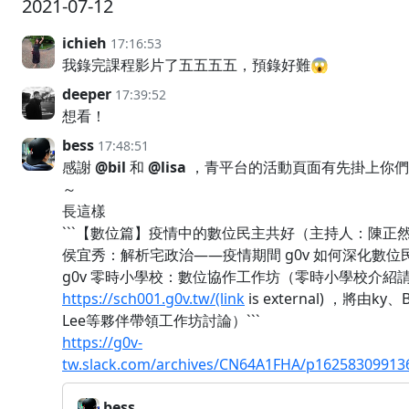
2021-07-12
ichieh
17:16:53
我錄完課程影片了五五五五，預錄好難😱
deeper
17:39:52
想看！
bess
17:48:51
感謝
@bil
和
@lisa
，青平台的活動頁面有先掛上你們 I
～
長這樣
```【數位篇】疫情中的數位民主共好（主持人：陳正
侯宜秀：解析宅政治——疫情期間 g0v 如何深化數位
g0v 零時小學校：數位協作工作坊（零時小學校介紹
https://sch001.g0v.tw/(link
is external) ，將由ky、Bi
Lee等夥伴帶領工作坊討論）```
https://g0v-
tw.slack.com/archives/CN64A1FHA/p16258309913
bess