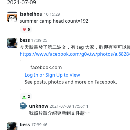
2021-07-09
isabelhou
10:15:29
summer camp head count=192
5
bess
17:39:25
今天臉書發了第二波文，有 tag 大家，歡迎有空可以轉
https://www.facebook.com/g0v.tw/photos/a.682
facebook.com
Log In or Sign Up to View
See posts, photos and more on Facebook.
2
unknow
2021-07-09 17:56:11
我照片跟介紹更新到文件惹~~
bess
17:39:46