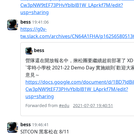
Cw3pNW9tEF73PHvYblblB1W_LAprkf7M/edit?
usp=sharing
bess
19:41:06
https://g0v-
tw.slack.com/archives/CN64A1FHA/p16256580513
bess
營隊還在開放報名中，揪松團要繼續超前部署了 XD
`零時小學校 2021-22 Demo Day 實施細則`歡迎大
意見～
https://docs.google.com/document/d/1BD7JdBi
Cw3pNW9tEF73PHvYblblB1W_LAprkf7M/edit?
usp=sharing
Forwarded from
#edu
2021-07-07 19:40:51
bess
19:46:41
SITCON 黑客松在 8/11