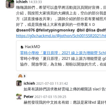
ichieh
14:33:33
嗨嗨講師們，希望可以盡早將活動資訊頁開好宣傳，
介紹，我按照大家填寫的大綱填上去，空白的部分我
方（請直接修改共筆），講師介紹的部分若有要補照
好了，或是我會補上大家有參與的一些專案ＸＤ
@sean076
@felixtypingmonkey
@bil
@lisa
@sdf
https://g0v.hackmd.io/@jothon/Sch001SSR2021
HackMD
零時小學校「夏日原理」2021 線上源力增能營 Sch001 for
零時小學校「夏日原理」2021 線上源力增能營是 g
協作、開放學習」為主軸，期盼以開放的方式，在
🙈
3
ichieh
2021-07-03 11:31:42
如果有講師們請求教材雲端上傳的權限請 slacl 告
Peter
2021-07-03 15:39:25
赫然發現我的中文姓名有錯：應該是家瑋xd 還