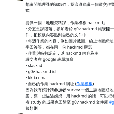
想詢問地理課的講師們，我這邊建議一個繳交作
式
提供一個「地理資料課，作業模板 hackmd」
• 分五堂課段落，參加者於 g0v.hackmd 帳號開
件，把模板內容貼到自己的文件中
• 每週作業的內容，例如圖片截圖、線上地圖網址
字回答等，都在同一份 hackmd 撰寫
• 作業與時數認定，以 hackmd 內容為主
繳交者在 google 表單填寫
• slack id
• g0v.hackmd id
• kktix email
• 自己的作業 hackmd 網址 (
作業模板
)
因為我有預計請參加者 survey 一個主題地圖或
案，寫一些描述感想，用 hackmd 的話，可以把
者 study 的成果也回饋至 g0v.hackmd 文件庫
#g
籤類別