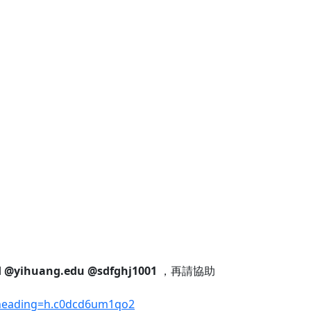
d
@yihuang.edu
@sdfghj1001
，再請協助
#heading=h.c0dcd6um1qo2