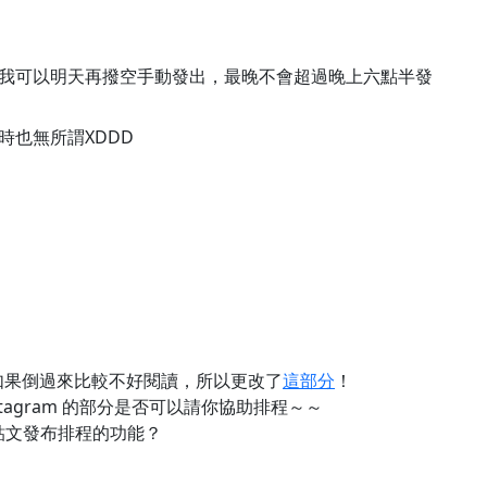
我可以明天再撥空手動發出，最晚不會超過晚上六點半發
時也無所謂XDDD
如果倒過來比較不好閱讀，所以更改了
這部分
！
 Instagram 的部分是否可以請你協助排程～～
沒有貼文發布排程的功能？