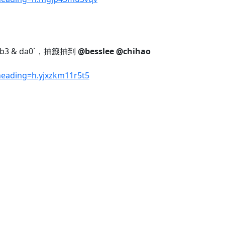
b3 & da0`，抽籤抽到
@besslee
@chihao
eading=h.yjxzkm11r5t5