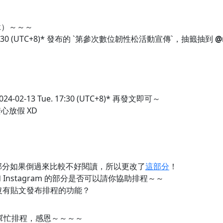
ok）～～～
 17:30 (UTC+8)* 發布的 `第參次數位韌性松活動宣傳`，抽籤抽到
@
02-13 Tue. 17:30 (UTC+8)* 再發文即可～
安心放假 XD
部分如果倒過來比較不好閱讀，所以更改了
這部分
！
 和 Instagram 的部分是否可以請你協助排程～～
 好像沒有貼文發布排程的功能？
幫忙排程，感恩～～～～