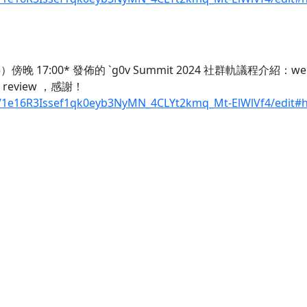
17:00* 發佈的 `g0v Summit 2024 社群軌議程介紹：we
review ，感謝！
d/1e16R3Issef1qk0eyb3NyMN_4CLYt2kmq_Mt-ElWlVf4/edit#h