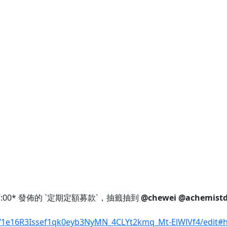
7:00* 發佈的 `定期定額募款`，抽籤抽到
@chewei
@achemist
d/1e16R3Issef1qk0eyb3NyMN_4CLYt2kmq_Mt-ElWlVf4/edit