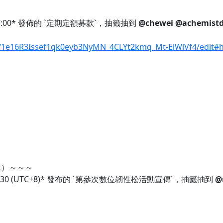
7:00* 發佈的 `定期定額募款`，抽籤抽到
@chewei
@achemist
d/1e16R3Issef1qk0eyb3NyMN_4CLYt2kmq_Mt-ElWlVf4/edit
ok）～～～
 17:30 (UTC+8)* 發布的 `第參次數位韌性松活動宣傳`，抽籤抽到
@