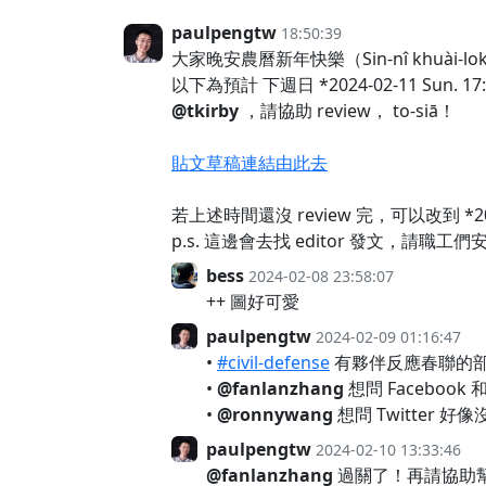
paulpengtw
18:50:39
大家晚安農曆新年快樂（Sin-nî khuài-l
以下為預計 下週日 *2024-02-11 Sun.
@tkirby
，請協助 review， to-siā！
貼文草稿連結由此去
若上述時間還沒 review 完，可以改到 *2024-
p.s. 這邊會去找 editor 發文，請職工們
bess
2024-02-08 23:58:07
++ 圖好可愛
paulpengtw
2024-02-09 01:16:47
•
#civil-defense
有夥伴反應春聯的
•
@fanlanzhang
想問 Facebook
•
@ronnywang
想問 Twitter
paulpengtw
2024-02-10 13:33:46
@fanlanzhang
過關了！再請協助