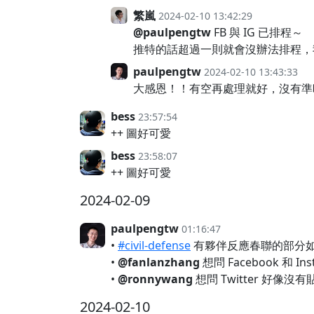
繁嵐
2024-02-10 13:42:29
@paulpengtw
FB 與 IG 已排程～
推特的話超過一則就會沒辦法排程，
paulpengtw
2024-02-10 13:43:33
大感恩！！有空再處理就好，沒有準
bess
23:57:54
++ 圖好可愛
bess
23:58:07
++ 圖好可愛
2024-02-09
paulpengtw
01:16:47
•
#civil-defense
有夥伴反應春聯的部分
•
@fanlanzhang
想問 Facebook 和
•
@ronnywang
想問 Twitter 好像
2024-02-10