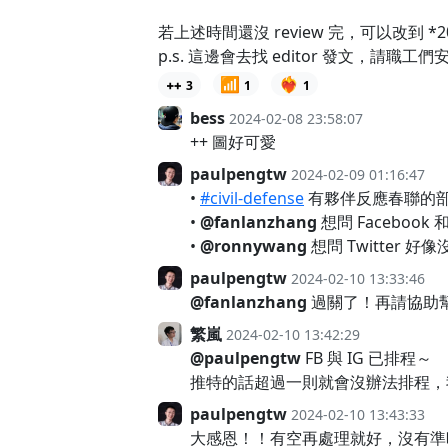
若上述時間還沒 review 完，可以改到 *2024-
p.s. 這邊會去找 editor 發文，請職工們
📶
❤️‍🔥
3
1
1
bess
2024-02-08 23:58:07
++ 圖好可愛
paulpengtw
2024-02-09 01:16:47
•
#civil-defense
有夥伴反應春聯的
•
@fanlanzhang
想問 Facebook
•
@ronnywang
想問 Twitter
paulpengtw
2024-02-10 13:33:46
@fanlanzhang
過關了！再請協助
繁嵐
2024-02-10 13:42:29
@paulpengtw
FB 與 IG 已排程～
推特的話超過一則就會沒辦法排程，
paulpengtw
2024-02-10 13:43:33
大感恩！！有空再處理就好，沒有準