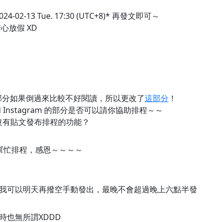
02-13 Tue. 17:30 (UTC+8)* 再發文即可～
安心放假 XD
部分如果倒過來比較不好閱讀，所以更改了
這部分
！
 和 Instagram 的部分是否可以請你協助排程～～
 好像沒有貼文發布排程的功能？
幫忙排程，感恩～～～～
我可以明天再撥空手動發出，最晚不會超過晚上六點半發
時也無所謂XDDD