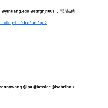
d
@yihuang.edu
@sdfghj1001
，再請協助
#heading=h.c0dcd6um1qo2
ronnywang
@ipa
@besslee
@isabelhou