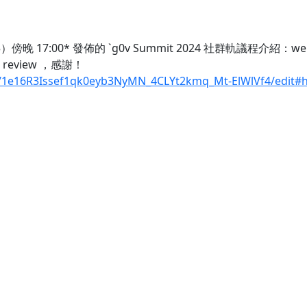
17:00* 發佈的 `g0v Summit 2024 社群軌議程介紹：we
review ，感謝！
d/1e16R3Issef1qk0eyb3NyMN_4CLYt2kmq_Mt-ElWlVf4/edit#h