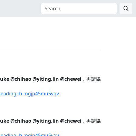
suke
@chihao
@yiting.lin
@chewei
，再請協
#heading=h.mgjp45mu5vqv
suke
@chihao
@yiting.lin
@chewei
，再請協
#heading=h.mgjp45mu5vqv