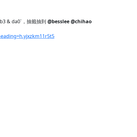
b3 & da0`，抽籤抽到
@besslee
@chihao
eading=h.yjxzkm11r5t5