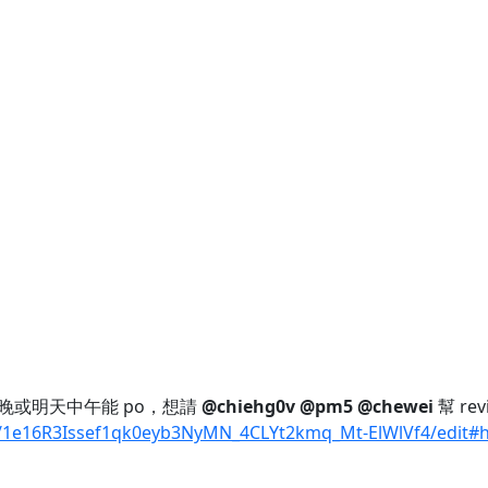
今晚或明天中午能 po，想請
@chiehg0v
@pm5
@chewei
幫 re
/1e16R3Issef1qk0eyb3NyMN_4CLYt2kmq_Mt-ElWlVf4/edit#h