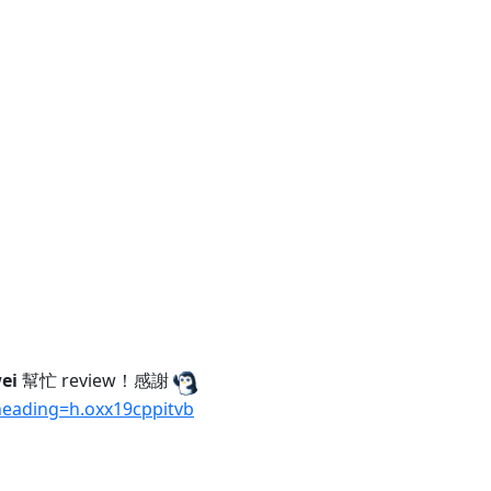
ei
幫忙 review！感謝
eading=h.oxx19cppitvb