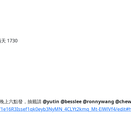
 1730
望晚上六點發，抽籤請
@yutin
@besslee
@ronnywang
@chew
d/1e16R3Issef1qk0eyb3NyMN_4CLYt2kmq_Mt-ElWlVf4/edit#h