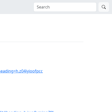
eading=h.z04iyioofpcc