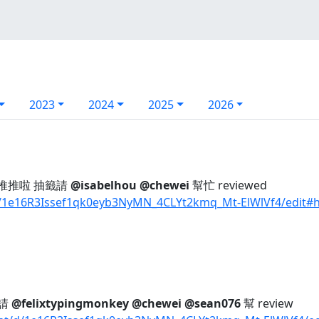
2023
2024
2025
2026
推推啦 抽籤請
@isabelhou
@chewei
幫忙 reviewed
/1e16R3Issef1qk0eyb3NyMN_4CLYt2kmq_Mt-ElWlVf4/edit#h
再請
@felixtypingmonkey
@chewei
@sean076
幫 review