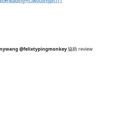
dit#heading=h.iwo0vmjpn7f1
nywang
@felixtypingmonkey
協助 review