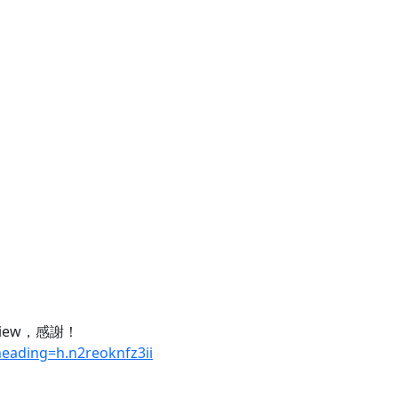
view，感謝！
eading=h.n2reoknfz3ii