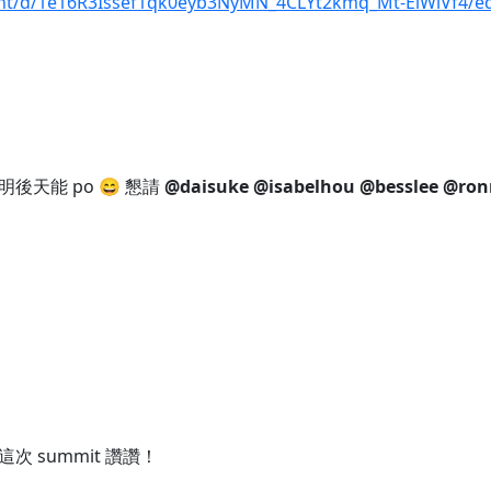
ent/d/1e16R3Issef1qk0eyb3NyMN_4CLYt2kmq_Mt-ElWlVf4/e
後天能 po 😄 懇請
@daisuke
@isabelhou
@besslee
@ron
次 summit 讚讚！