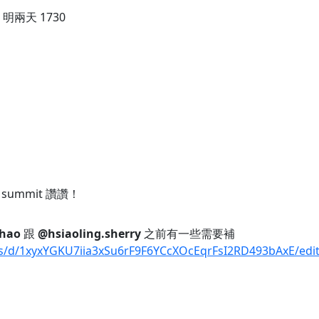
明兩天 1730
summit 讚讚！
hao
跟
@hsiaoling.sherry
之前有一些需要補
ts/d/1xyxYGKU7iia3xSu6rF9F6YCcXOcEqrFsI2RD493bAxE/edi