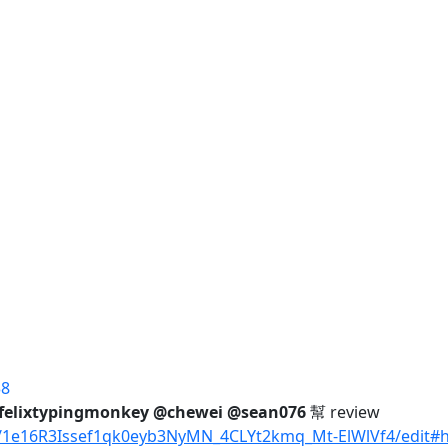
38
felixtypingmonkey
@chewei
@sean076
幫 review
d/1e16R3Issef1qk0eyb3NyMN_4CLYt2kmq_Mt-ElWlVf4/edit#