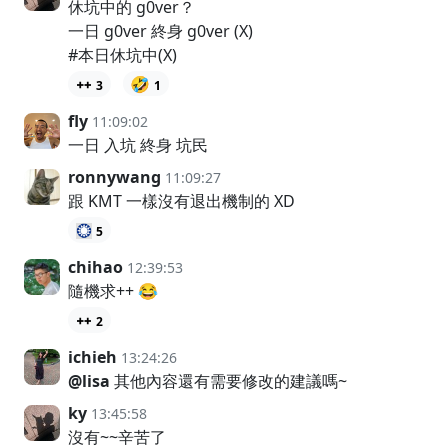
休坑中的 g0ver？
一日 g0ver 終身 g0ver (X)
#本日休坑中(X)
🤣
3
1
fly
11:09:02
一日 入坑 終身 坑民
ronnywang
11:09:27
跟 KMT 一樣沒有退出機制的 XD
5
chihao
12:39:53
隨機求++ 😂
2
ichieh
13:24:26
@lisa
其他內容還有需要修改的建議嗎~
ky
13:45:58
沒有~~辛苦了