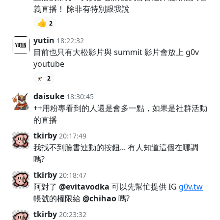
義直播！ 除非有特別跟我說
👍
2
yutin
18:22:32
目前也只有大松影片與 summit 影片會放上 g0v
youtube
2
daisuke
18:30:45
++用粉專看到的人還是會多一點，如果是社群活動
的直播
tkirby
20:17:49
我找不到臉書連動的按鈕... 有人知道這個在哪調
嗎?
tkirby
20:18:47
阿對了
@evitavodka
可以先幫忙提供 IG
g0v.tw
帳號的權限給
@chihao
嗎?
tkirby
20:23:32