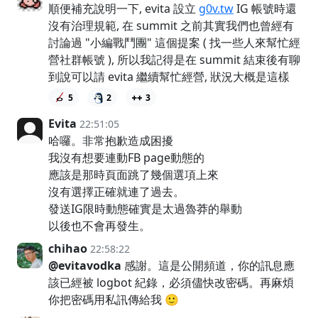
順便補充說明一下, evita 設立
g0v.tw
IG 帳號時還
沒有治理規範, 在 summit 之前其實我們也曾經有
討論過 "小編戰鬥團" 這個提案 ( 找一些人來幫忙經
營社群帳號 ), 所以我記得是在 summit 結束後有聊
到說可以請 evita 繼續幫忙經營, 狀況大概是這樣
5
2
3
Evita
22:51:05
哈囉。非常抱歉造成困擾
我沒有想要連動FB page動態的
應該是那時頁面跳了幾個選項上來
沒有選擇正確就連了過去。
發送IG限時動態確實是太過魯莽的舉動
以後也不會再發生。
chihao
22:58:22
@evitavodka
感謝。這是公開頻道，你的訊息應
該已經被 logbot 紀錄，必須儘快改密碼。再麻煩
你把密碼用私訊傳給我 🙂