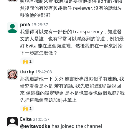
照現有機制來看 我應該是要請他提供 admin 權限
然後問他有沒有興趣擔任 reviewer, 沒有的話就先
移除他的權限?
pm5
15:28:37
我覺得可以先有一部份的 transparency，知道發
文的人是誰，也有平常可以聯絡到的管道，例如最
好 Evita 能在這個頻道裡。然後我們在一起來討論
下一步該怎麼做？
🙌
2
tkirby
15:42:08
那我邀請他一下 另外 臉書粉專跟IG似乎有連動, 我
研究看看是不是 若有的話, 我先取消連動? 話說回
來 像這樣的設定變更 是不是也需要也做個規範? 我
先把這幾個問題加到共筆上
🙌
2
Evita
21:05:57
@evitavodka
has joined the channel