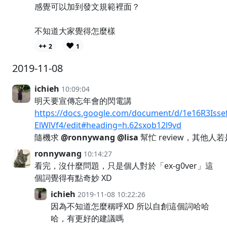
感覺可以加到發文規範裡面？
不知道大家覺得怎麼樣
❤️
2
1
2019-11-08
ichieh
10:09:04
明天要宣傳忘年會的閃電講
https://docs.google.com/document/d/1e16R3Is
ElWlVf4/edit#heading=h.62sxob12l9vd
隨機求
@ronnywang
@lisa
幫忙 review，其他人
ronnywang
10:14:27
看完，沒什麼問題，只是個人對於「ex-g0ver」這
個詞覺得有點奇妙 XD
ichieh
2019-11-08 10:22:26
因為不知道怎麼稱呼XD 所以自創這個詞哈哈
哈，有更好的建議嗎