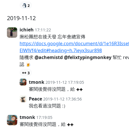
2
2019-11-12
ichieh
17:11:22
揪松團想在後天發 忘年會總宣傳
https://docs.google.com/document/d/1e16R3Is
ElWlVf4/edit#heading=h.7ieyx3sur898
隨機求
@achemistd
@felixtypingmonkey
幫忙 r
認 🍺
3
tmonk
2019-11-12 17:19:05
審閱後覺得沒問題，給
Peace
2019-11-12 17:36:56
我也看過沒問題 :）
tmonk
17:19:05
審閱後覺得沒問題，給