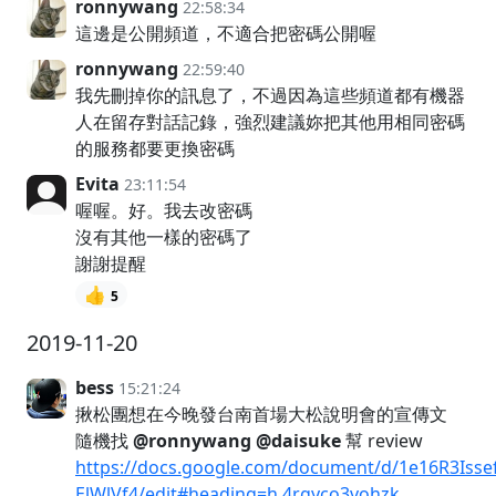
ronnywang
22:58:34
這邊是公開頻道，不適合把密碼公開喔
ronnywang
22:59:40
我先刪掉你的訊息了，不過因為這些頻道都有機器
人在留存對話記錄，強烈建議妳把其他用相同密碼
的服務都要更換密碼
Evita
23:11:54
喔喔。好。我去改密碼
沒有其他一樣的密碼了
謝謝提醒
👍
5
2019-11-20
bess
15:21:24
揪松團想在今晚發台南首場大松說明會的宣傳文
隨機找
@ronnywang
@daisuke
幫 review
https://docs.google.com/document/d/1e16R3Is
ElWlVf4/edit#heading=h.4rgyco3vohzk