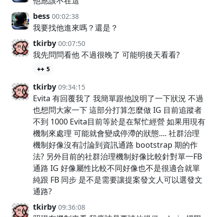
他應該不在這
bess
00:02:38
我要找他進來嗎？還是？
tkirby
00:07:50
我先問問看他 不過很晚了 可能明後天看看?
5
tkirby
09:34:15
Evita 有回覆我了 我簡單跟他說明了一下狀況 不過
也想問大家一下 這部分打算怎麼做 IG 目前追蹤者
不到 1000 Evita目前等於是在幫忙經營 如果用現有
機制來處理 可能就會變成停滯的狀態.... 社群治理
機制好像沒有討論到資訊通路 bootstrap 期的作
法? 另外目前的社群治理機制好像比較針對單一FB
通路 IG 好像屬性比較不同好像也不是很適合就單
純跟 FB 同步 是不是需要讓提案發文人可以選發文
通路?
tkirby
09:36:08