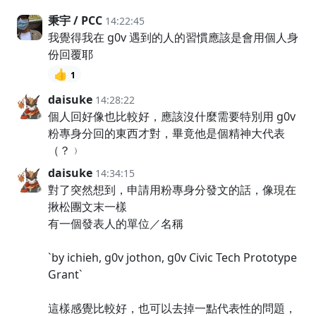
秉宇 / PCC
14:22:45
我覺得我在 g0v 遇到的人的習慣應該是會用個人身
份回覆耶
👍
1
daisuke
14:28:22
個人回好像也比較好，應該沒什麼需要特別用 g0v
粉專身分回的東西才對，畢竟他是個精神大代表
（？﹚
daisuke
14:34:15
對了突然想到，申請用粉專身分發文的話，像現在
揪松團文末一樣
有一個發表人的單位／名稱
`by ichieh, g0v jothon, g0v Civic Tech Prototype
Grant`
這樣感覺比較好，也可以去掉一點代表性的問題，