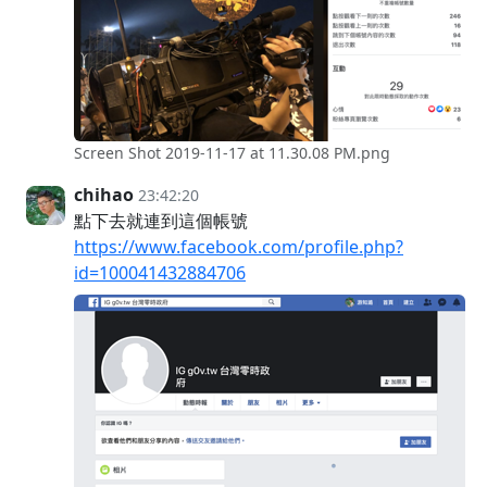
Screen Shot 2019-11-17 at 11.30.08 PM.png
chihao
23:42:20
點下去就連到這個帳號
https://www.facebook.com/profile.php?
id=100041432884706