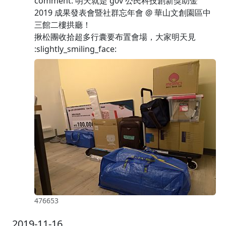
comment: 明天就是 g0v 公民科技創新獎助金
2019 成果發表會暨社群忘年會 @ 華山文創園區中
三館二樓拱廳！
揪松團收拾超多行囊要布置會場，大家明天見
:slightly_smiling_face:
476653
2019-11-16