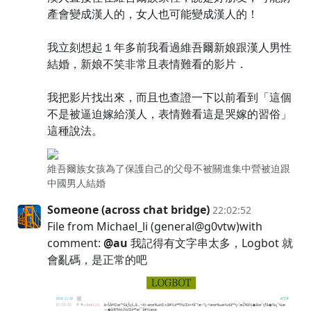
產會變成漢人的，女人也可能變成漢人的！
我立刻想起１年多前我看過維吾爾新娘跟漢人男性
結婚，新娘不笑非常且表情難看的影片．
我把影片找出來，而且也查證一下以前看到「這個
不是被逼迫嫁給漢人，表情難看這是哭嫁的習俗」
這種說法。
維吾爾族女孩為了保護自己的父母不被關進集中營被迫跟
中國男人結婚
Someone (across chat bridge)
22:02:52
File from Michael_li (general@g0vtw)with
comment:
@au
我記得有文字串太多，Logbot 就
會亂碼，是正常的吧