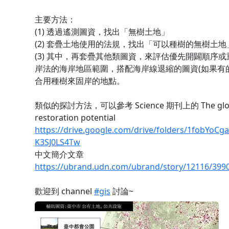
主要方法：
(1) 透過遙測圖資，找出「無樹土地」
(2) 套疊土地使用的法規，找出「可以種樹的無樹土地
(3) 其中，再套疊其他類圖資，來評估優先開闢順序
岸法的海岸地區範圍，搭配海岸線退縮的圖資(如果有
合用種樹來固岸的地點。
類似的探討方法，可以參考 Science 期刊上的 The globa
restoration potential
https://drive.google.com/drive/folders/1fobYoC
K3SJ0LS4Tw
中文簡介文章
https://ubrand.udn.com/ubrand/story/12116/399
歡迎到 channel
#gis
討論~