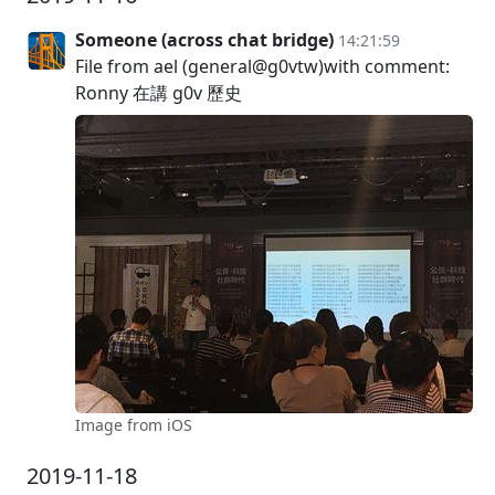
Someone (across chat bridge)
14:21:59
File from ael (general@g0vtw)with comment:
Ronny 在講 g0v 歷史
Image from iOS
2019-11-18