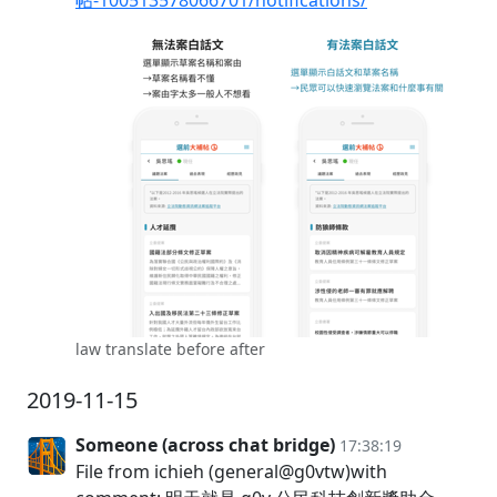
帖-100513578066701/notifications/
law translate before after
2019-11-15
Someone (across chat bridge)
17:38:19
File from ichieh (general@g0vtw)with