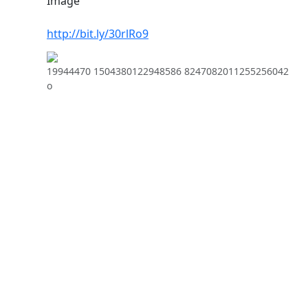
Image
http://bit.ly/30rlRo9
19944470 1504380122948586 8247082011255256042
o