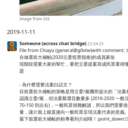
Image from iOS
2019-11-11
Someone (across chat bridge)
22:34:23
File from Chiayu (general@g0vtw)with comme
在做選前大補帖(2020立委投票指南)的成員家佑
現階段需要大家的幫忙，要把立委提案寫成民眾看得
題
- 為什麼需要法案白話文？
目前選前大補帖的策略是用立委/黨團所提出的「法案
認識立委/黨，但法案艱澀且數量多 (2016-2020 一
70-150 則左右)，一般民眾很難解讀，所以我們需要
量，讓介面上能直接向一般民眾呈現法案代表的意義
最下面選前大補帖的粉專看到介紹唷！:point_down:🏾👇