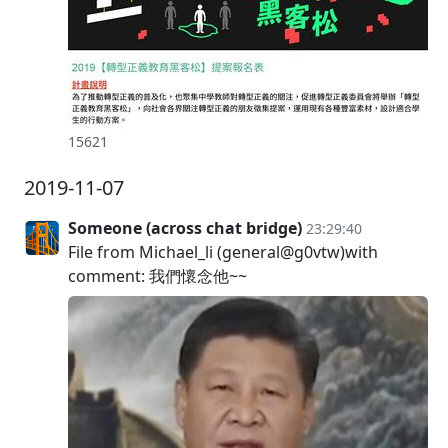
15621
2019-11-07
Someone (across chat bridge)
23:29:40
File from Michael_li (general@g0vtw)with
comment: 我們懷念他~~