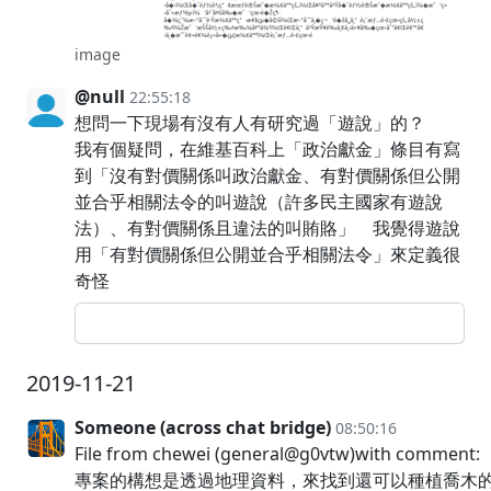
image
@null
22:55:18
想問一下現場有沒有人有研究過「遊說」的？
我有個疑問，在維基百科上「政治獻金」條目有寫
到「沒有對價關係叫政治獻金、有對價關係但公開
並合乎相關法令的叫遊說（許多民主國家有遊說
法）、有對價關係且違法的叫賄賂」 我覺得遊說
用「有對價關係但公開並合乎相關法令」來定義很
奇怪
2019-11-21
Someone (across chat bridge)
08:50:16
File from chewei (general@g0vtw)with com
專案的構想是透過地理資料，來找到還可以種植喬木