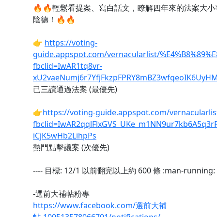
🔥🔥輕鬆看提案、寫白話文，瞭解四年來的法案大
陰德！🔥🔥
👉
https://voting-
guide.appspot.com/vernacularlist/%E4%B8%89%
fbclid=IwAR1tq8vr-
xU2vaeNumj6r7YfjFkzpFPRY8mBZ3wfqeoIK6UyH
已三讀通過法案 (最優先)
👉
https://voting-guide.appspot.com/vernacularlist
fbclid=IwAR2qqlFlxGVS_UKe_m1NN9ur7kb6A5q3rFu
iCjK5wHb2LihpPs
熱門點擊議案 (次優先)
---- 目標: 12/1 以前翻完以上約 600 條 :man-running:🏃
-選前大補帖粉專
https://www.facebook.com/選前大補