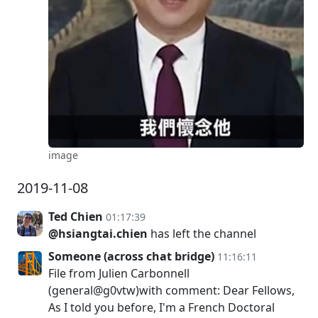
image
2019-11-08
Ted Chien
01:17:39
@hsiangtai.chien
has left the channel
Someone (across chat bridge)
11:16:11
File from Julien Carbonnell
(general@g0vtw)with comment: Dear Fellows,
As I told you before, I'm a French Doctoral