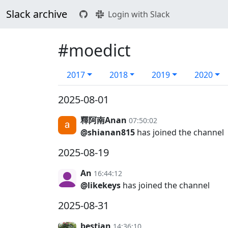
Slack archive
Login with Slack
#moedict
2017
2018
2019
2020
2025-08-01
釋阿南Anan
07:50:02
@shianan815
has joined the channel
2025-08-19
An
16:44:12
@likekeys
has joined the channel
2025-08-31
bestian
14:36:10