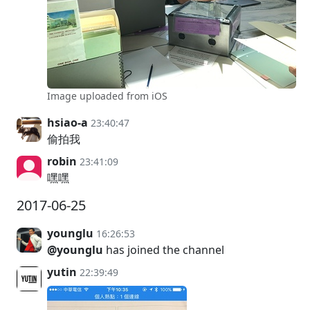
Image uploaded from iOS
hsiao-a
23:40:47
偷拍我
robin
23:41:09
嘿嘿
2017-06-25
younglu
16:26:53
@younglu
has joined the channel
yutin
22:39:49