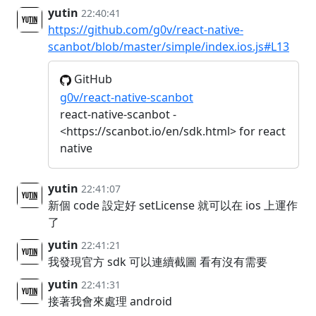
yutin
22:40:41
https://github.com/g0v/react-native-
scanbot/blob/master/simple/index.ios.js#L13
GitHub
g0v/react-native-scanbot
react-native-scanbot -
<https://scanbot.io/en/sdk.html> for react
native
yutin
22:41:07
新個 code 設定好 setLicense 就可以在 ios 上運作
了
yutin
22:41:21
我發現官方 sdk 可以連續截圖 看有沒有需要
yutin
22:41:31
接著我會來處理 android