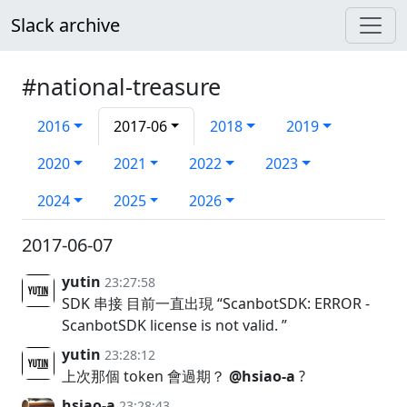
Slack archive
#national-treasure
2016
2017-06
2018
2019
2020
2021
2022
2023
2024
2025
2026
2017-06-07
yutin
23:27:58
SDK 串接 目前一直出現 “ScanbotSDK: ERROR -
ScanbotSDK license is not valid. ”
yutin
23:28:12
上次那個 token 會過期？
@hsiao-a
?
hsiao-a
23:28:43