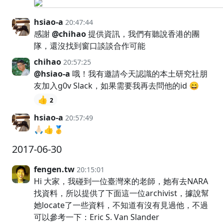
hsiao-a
20:47:44
感謝
@chihao
提供資訊，我們有聽說香港的團
隊，還沒找到窗口談談合作可能
chihao
20:57:25
@hsiao-a
哦！我有邀請今天認識的本土研究社朋
友加入g0v Slack，如果需要我再去問他的id 😄
👍
2
hsiao-a
20:57:49
🙏🏻👍🥇
2017-06-30
fengen.tw
20:15:01
Hi 大家，我碰到一位臺灣來的老師，她有去NARA
找資料，所以提供了下面這一位archivist，據說幫
她locate了一些資料，不知道有沒有見過他，不過
可以參考一下：Eric S. Van Slander