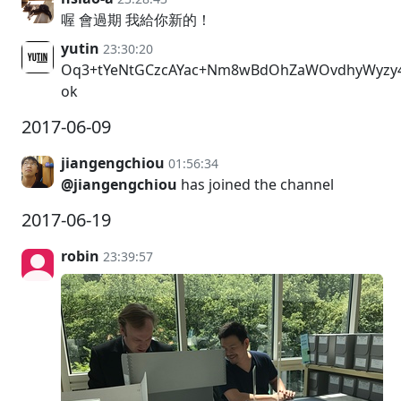
喔 會過期 我給你新的！
yutin
23:30:20
Oq3+tYeNtGCzcAYac+Nm8wBdOhZaWOvdhyWyzy
ok
2017-06-09
jiangengchiou
01:56:34
@jiangengchiou
has joined the channel
2017-06-19
robin
23:39:57