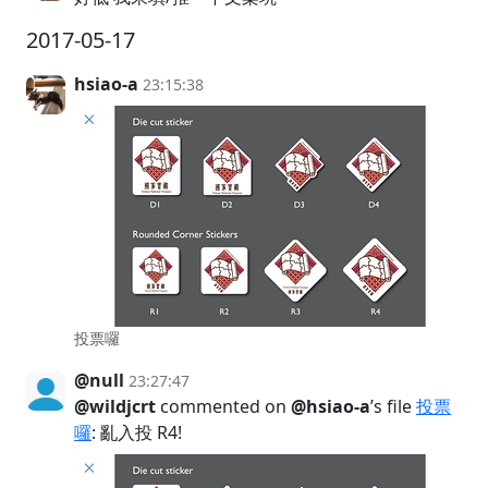
2017-05-17
hsiao-a
23:15:38
投票囉
@null
23:27:47
@wildjcrt
commented on
@hsiao-a
’s file
投票
囉
: 亂入投 R4!