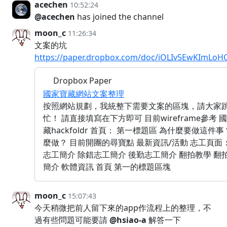
acechen
10:52:24
@acechen
has joined the channel
moon_c
11:26:34
文案的坑
https://paper.dropbox.com/doc/iOLIv5EwKImLo
Dropbox Paper
國家寶藏網站文案整理
按照網站規劃，我統整下需要文案的區塊，請大家
忙！ 請直接填寫在下方即可 目前wireframe參考 
藏hackfoldr 首頁： 第一標題區 為什麼要做這件事
麼做？ 目前開團的尋寶點 最新資訊/活動 志工頁面
志工簡介 除錯志工簡介 後勤志工簡介 翻拍教學 翻
簡介 軟體資訊 首頁 第一的標題區塊
moon_c
15:07:43
今天稍微把前人留下來的app作流程上的整理，不
過有些問題可能要請
@hsiao-a
解答一下