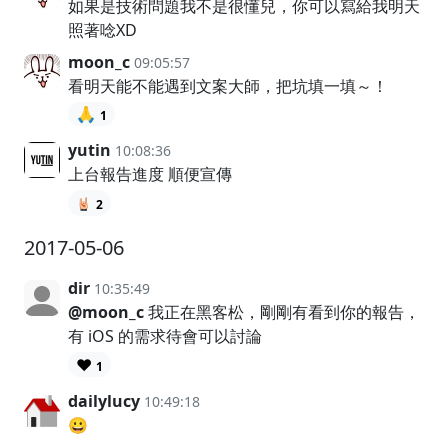
如果是技術問題我不是很懂兒，你可以寫給我明天
照著唸XD
moon_c
09:05:57
看明天能不能遇到文案大師，把坑填一填～！
🙏
1
yutin
10:08:36
上台報告進度 順便宣傳
2
2017-05-06
dir
10:35:49
@moon_c
我正在黑客松，剛剛有看到你的報告，
有 iOS 的需求待會可以討論
❤️
1
dailylucy
10:49:18
😀