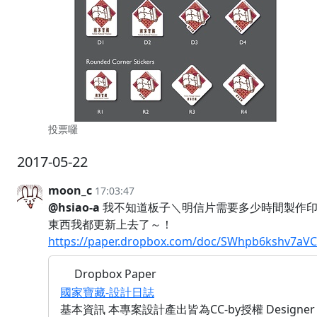
投票囉
2017-05-22
moon_c
17:03:47
@hsiao-a
我不知道板子＼明信片需要多少時間製作印
東西我都更新上去了～！
https://paper.dropbox.com/doc/SWhpb6ksh
Dropbox Paper
國家寶藏-設計日誌
基本資訊 本專案設計產出皆為CC-by授權 Designe