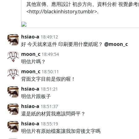
其他宣傳、應用設計 初步方向、資料分析 視覺參考網站 <ht
<http://blackinhistory.tumblr>.
hsiao-a
18:49:12
好 今天就來送件 印刷要用什麼紙呢？
@moon_c
moon_c
18:49:54
明信片嗎？
moon_c
18:50:11
背面文字目前是假的喔！
hsiao-a
18:51:21
明信片跟板子
hsiao-a
18:51:37
還是紙的材質我應該問舜平？
hsiao-a
18:55:19
明信片有原始檔案讓我加背後文字嗎