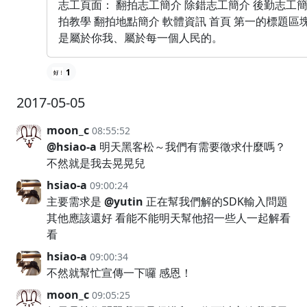
志工頁面： 翻拍志工簡介 除錯志工簡介 後勤志工簡
拍教學 翻拍地點簡介 軟體資訊 首頁 第一的標題區塊
是屬於你我、屬於每一個人民的。
1
2017-05-05
moon_c
08:55:52
@hsiao-a
明天黑客松～我們有需要徵求什麼嗎？
不然就是我去晃晃兒
hsiao-a
09:00:24
主要需求是
@yutin
正在幫我們解的SDK輸入問題
其他應該還好 看能不能明天幫他招一些人一起解看
看
hsiao-a
09:00:34
不然就幫忙宣傳一下囉 感恩！
moon_c
09:05:25