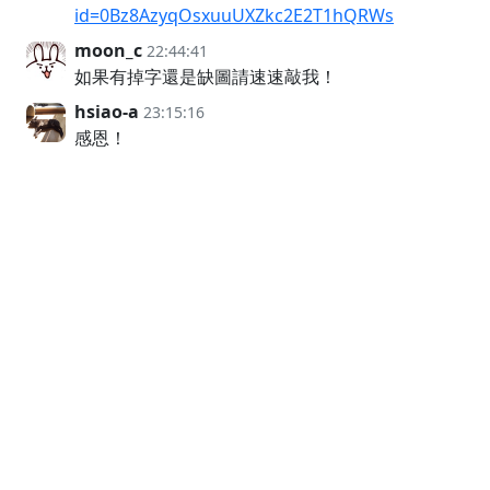
id=0Bz8AzyqOsxuuUXZkc2E2T1hQRWs
moon_c
22:44:41
如果有掉字還是缺圖請速速敲我！
hsiao-a
23:15:16
感恩！