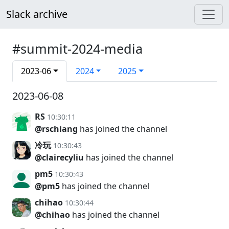
Slack archive
#summit-2024-media
2023-06
2024
2025
2023-06-08
RS
10:30:11
@rschiang
has joined the channel
冷玩
10:30:43
@clairecyliu
has joined the channel
pm5
10:30:43
@pm5
has joined the channel
chihao
10:30:44
@chihao
has joined the channel