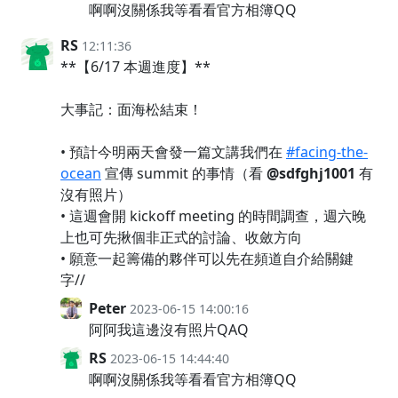
啊啊沒關係我等看看官方相簿QQ
RS
12:11:36
**【6/17 本週進度】**
大事記：面海松結束！
• 預計今明兩天會發一篇文講我們在
#facing-the-
ocean
宣傳 summit 的事情（看
@sdfghj1001
有
沒有照片）
• 這週會開 kickoff meeting 的時間調查，週六晚
上也可先揪個非正式的討論、收斂方向
• 願意一起籌備的夥伴可以先在頻道自介給關鍵
字//
Peter
2023-06-15 14:00:16
阿阿我這邊沒有照片QAQ
RS
2023-06-15 14:44:40
啊啊沒關係我等看看官方相簿QQ