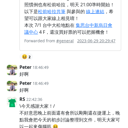
照慣例也有松前哈拉，明天 21:00準時開始！
以下是
松前哈拉共筆
與參與的
線上連結
，希
望可以跟大家線上相見唷！
本次 7/1 台中大松地點在
集思台中新烏日會
議中心
4 F，還沒買好票的可以把握機會！
Forwarded from
#general
2023-06-29 20:29:47
😆
2
Peter
18:46:49
好啊
Peter
18:46:49
好啊
RS
22:42:36
\今天感謝大家！/
不好意思晚上前面還有會所以剛剛還在捷運上，晚
點我會把今天的初步討論整理到文件，明天大家可
以一起來傷腦筋 😆