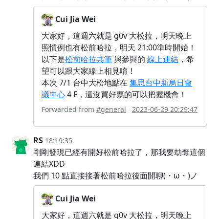
Cui Jia Wei
大家好，這週六就是 g0v 大松拉，明天晚上
照慣例也有松前哈拉，明天 21:00準時開始！
以下是
松前哈拉共筆
與參與的
線上連結
，希
望可以跟大家線上相見唷！
本次 7/1 台中大松地點在
集思台中新烏日會
議中心
4 F，還沒買好票的可以把握機會！
Forwarded from
#general
2023-06-29 20:29:47
RS
18:19:35
剛剛發現已經有開好松前哈拉了，那我要劫奪這個
連結XDD
我們 10 點直接接著松前哈拉後面開聊(・ω・)ノ
Cui Jia Wei
大家好，這週六就是 g0v 大松拉，明天晚上