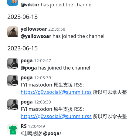
@viktor
has joined the channel
2023-06-13
yellowsoar
22:35:58
@yellowsoar
has joined the channel
2023-06-15
poga
12:02:47
@poga
has joined the channel
poga
12:03:39
FYI mastodon 原生支援 RSS:
https://g0v.social/@summit.rss
所以可以拿去整
poga
12:03:39
FYI mastodon 原生支援 RSS:
https://g0v.social/@summit.rss
所以可以拿去整
RS
12:04:49
\哇嗚感謝
@poga
/