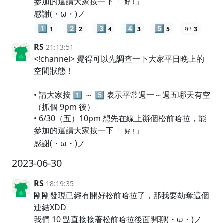
參加的還請大家按一下「
」
感謝(・ω・)ノ
1️⃣
2️⃣
3️⃣
4️⃣
5️⃣
1
2
4
3
5
3
RS
21:13:51
<!channel> 覺得可以先調查一下大家平日晚上的
空閒狀態！
• 請大家按 1️⃣ ～ 5️⃣ 表示平常週一～週五哪天有空
（抓個 9pm 後）
• 6/30（五）10pm 想先在線上辦個松前哈拉，能
參加的還請大家按一下「
」
感謝(・ω・)ノ
2023-06-30
RS
18:19:35
剛剛發現已經有開好松前哈拉了，那我要劫奪這個
連結XDD
我們 10 點直接接著松前哈拉後面開聊(・ω・)ノ