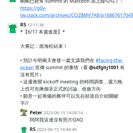
剛剛已經幫 summit 的 Mastdon 加上綠勾勾了：
https://g0v-
tw.slack.com/archives/CQZ8MV7A8/p1686761704
RS
12:11:36
*【6/17 本週進度】*
大事記：面海松結束！
• 預計今明兩天會發一篇文講我們在
#facing-the-
ocean
宣傳 summit 的事情（看
@sdfghj1001
有
沒有照片）
• 這週會開 kickoff meeting 的時間調查，週六晚
上也可先揪個非正式的討論、收斂方向
• 願意一起籌備的夥伴可以先在頻道自介給關鍵
字//
Peter
2023-06-15 14:00:16
阿阿我這邊沒有照片QAQ
RS
2023-06-15 14:44:40