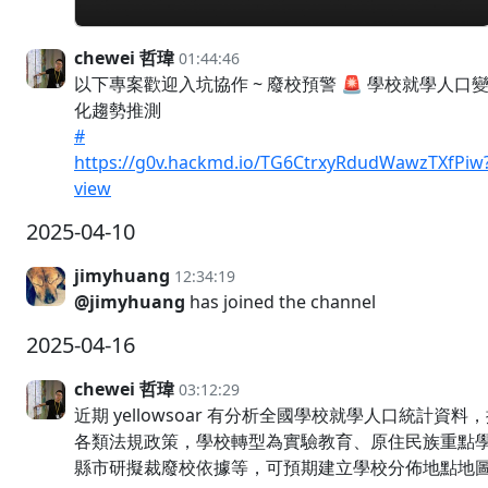
chewei 哲瑋
01:44:46
以下專案歡迎入坑協作 ~ 廢校預警 🚨 學校就學人口
化趨勢推測
#
https://g0v.hackmd.io/TG6CtrxyRdudWawzTXfPiw
view
2025-04-10
jimyhuang
12:34:19
@jimyhuang
has joined the channel
2025-04-16
chewei 哲瑋
03:12:29
近期 yellowsoar 有分析全國學校就學人口統計資料
各類法規政策，學校轉型為實驗教育、原住民族重點
縣市研擬裁廢校依據等，可預期建立學校分佈地點地