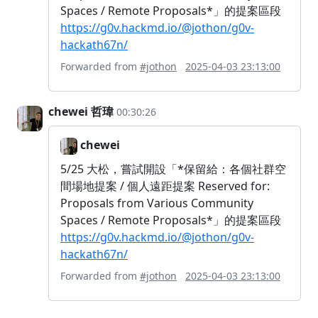
Spaces / Remote Proposals*」的提案區段
https://g0v.hackmd.io/@jothon/g0v-
hackath67n/
Forwarded from
#jothon
2025-04-03 23:13:00
chewei 哲瑋
00:30:26
chewei
5/25 大松，嘗試開設「*保留給：各個社群空
間場地提案 / 個人遠距提案 Reserved for:
Proposals from Various Community
Spaces / Remote Proposals*」的提案區段
https://g0v.hackmd.io/@jothon/g0v-
hackath67n/
Forwarded from
#jothon
2025-04-03 23:13:00