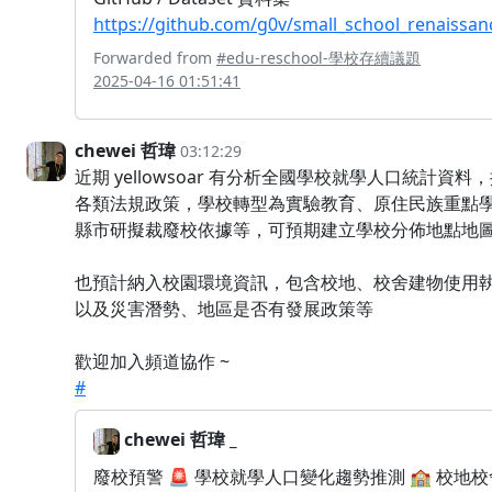
https://github.com/g0v/small_school_renaissan
Forwarded from
#edu-reschool-學校存續議題
2025-04-16 01:51:41
chewei 哲瑋
03:12:29
近期 yellowsoar 有分析全國學校就學人口統計資料
各類法規政策，學校轉型為實驗教育、原住民族重點
縣市研擬裁廢校依據等，可預期建立學校分佈地點地
也預計納入校園環境資訊，包含校地、校舍建物使用
以及災害潛勢、地區是否有發展政策等
歡迎加入頻道協作 ~
#
chewei 哲瑋 _
廢校預警 🚨 學校就學人口變化趨勢推測 🏫 校地校