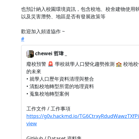
也預計納入校園環境資訊，包含校地、校舍建物使用
以及災害潛勢、地區是否有發展政策等
歡迎加入頻道協作 ~
#
chewei 哲瑋 _
廢校預警 🚨 學校就學人口變化趨勢推測 🏫 校地校
的未來
• 就學人口歷年資料清理與整合
• 清點校地轉型所需的地理資料
• 蒐集校地轉型案例
工作文件 / 工作事項
https://g0v.hackmd.io/TG6CtrxyRdudWawzTXfP
view
GitHub / Dataset 資料集