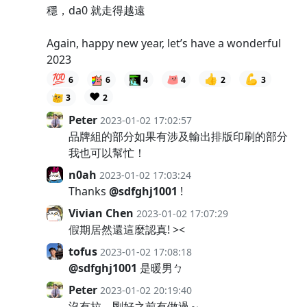
穩，da0 就走得越遠
Again, happy new year, let’s have a wonderful
2023
💯
👍
💪
6
6
4
4
2
3
❤️
3
2
Peter
2023-01-02 17:02:57
品牌組的部分如果有涉及輸出排版印刷的部分
我也可以幫忙！
n0ah
2023-01-02 17:03:24
Thanks
@sdfghj1001
!
Vivian Chen
2023-01-02 17:07:29
假期居然還這麼認真! ><
tofus
2023-01-02 17:08:18
@sdfghj1001
是暖男ㄅ
Peter
2023-01-02 20:19:40
沒有拉，剛好之前有做過～