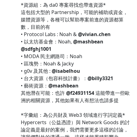
*資源組：為 da0 專案尋找也帶進資源*
這包括大型的 Partnership，可能的補助或資金，
媒體資源等，各種可以幫助專案前進的資源都算
數，目前的有
• Protocol Labs : Noah &
@vivian.chen
• 以太坊基金會：Noah,
@mashbean
@sdfghj1001
• MODA 民主網路司：Noah
• 區塊勢：Noah & Jacky
• g0v 及其他 :
@isabelhou
• 台大資源（包容科技計畫）：
@billy3321
• 藝術資源：
@mashbean
其他潛在可能：也許
@f24931154
這能帶進一些歐
洲的相關資源，其他如果有人有想法也請多提
*字彙組：為公共財及 Web3 領域進行字詞定義*
Hypercerts（公益憑證）與 Network Goods 的討
論定義是最好的案例，我們需要更多這樣的討論，