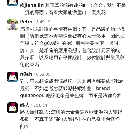
@jiahe.lin
其實真的滿有趣的哈哈哈哈，我也不是
一流的專家，看看大家能激盪出什麼火花
Peter
16:49:19
感覺可以討論的事情有兩個：其一是品牌的治理機
制（我們應該不希望這個被有心人士濫用，因此如
何建立符合g0v精神的治理機制需要大家一起討
論）其二是相關的應用發想，包含設計元素的統一
與拓展，以及應用在平面設計、數位設計與發展藝
術的東西
n0ah
16:53:06
對，可以想像成開源品牌，與其所有都要依照我的
規範，不如思考怎麼鼓勵持續堆疊，brand
guidebook 應該更像是著色簿，而不是法律合約
維人
16:58:51
路人瘋狂亂入: 怎樣的元素會讓喜歡開源的人覺得
很酷，不真正認同的人覺得掛在自己身上會怪怪
的？