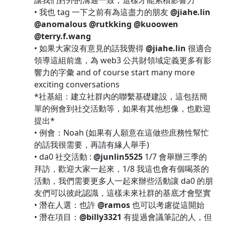
讓我們對外的溝通一致，這樣才能累積影響力
• 我也 tag 一下之前有為這盡力的朋友
@jiahe.lin
@anomalous
@rutkking
@kuoowen
@terry.f.wang
• 如果大家沒有意見的話我覺得
@jiahe.lin
很適合
領導這組前進，為 web3 公共財領域定義更多有影
響力的字彙 and of course start many more
exciting conversations
*社基組：建立社群內的聯繫基礎建設，這包括簡
單的例會到社交活動等，如果有其他想像，也歡迎
提出*
• 例會：Noah (如果有人願意在這做些庶務性幫忙
的話我很需要，再請有緣人舉手)
• da0 社交活動 :
@junlin5525
1/7 會舉辦三季的
拜訪，歡迎大家一起來，1/8 我這也會有個喝茶的
活動，我們需要更多人一起來辦些活動讓 da0 的朋
友們可以彼此認識，這樣未來社群的基底才會堅實
• 潛在人選：也許
@ramos
也可以考慮從這開始
• 潛在項目：
@billy3321
有提過會議筆記的人，但