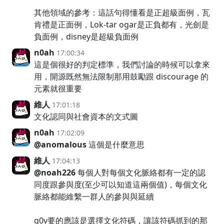
其他領域的參考：這話句得懂看是正超級面例，瓦
肯禮是正面例，Lok-tar ogar是正負都有，光劍是
負面例，disney是超級負面例
n0ah
17:00:34
這是個很好的判定標準，我們討論的時候可以拿來
用，開源既然無法限制那用鼓勵跟 discourage 的
元素就很重要
維人
17:01:18
文化認同與社會資本的文式圖
n0ah
17:02:09
@anomalous
這個是什麼意思
維人
17:04:13
@noah226
每個人對每個文化脈絡都有一定的認
同度跟參與度(至少可以知道這兩個值)，每個文化
脈絡都能維繫一群人的參與與延續
g0v要的應該是選擇文化符碼，讓該符碼抓到的那