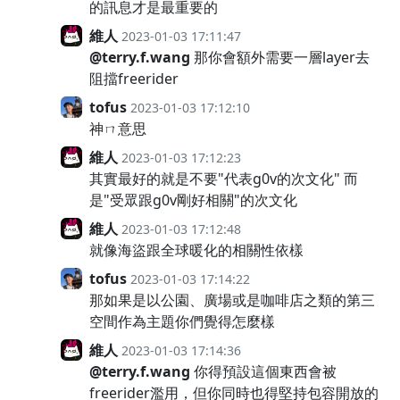
的訊息才是最重要的
維人
2023-01-03 17:11:47
@terry.f.wang
那你會額外需要一層layer去
阻擋freerider
tofus
2023-01-03 17:12:10
神ㄇ意思
維人
2023-01-03 17:12:23
其實最好的就是不要"代表g0v的次文化" 而
是"受眾跟g0v剛好相關"的次文化
維人
2023-01-03 17:12:48
就像海盜跟全球暖化的相關性依樣
tofus
2023-01-03 17:14:22
那如果是以公園、廣場或是咖啡店之類的第三
空間作為主題你們覺得怎麼樣
維人
2023-01-03 17:14:36
@terry.f.wang
你得預設這個東西會被
freerider濫用，但你同時也得堅持包容開放的