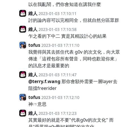
以在我亂鬧，們你會知道在講我什麼
維人
2023-01-03 17:10:11
討的論內容可以完相同全，但就自然分區眾群
維人
2023-01-03 17:10:58
乍之看的下中二 實是其精設計心的結果
tofus
2023-01-03 17:11:10
我覺得與其去抓住代表 g0v 的次文化，向大眾
傳達「這裡包容所有聲音，同時也歡迎你來」
的訊息才是最重要的
維人
2023-01-03 17:11:47
@terry.f.wang
那你會額外需要一層layer去
阻擋freerider
tofus
2023-01-03 17:12:10
神ㄇ意思
維人
2023-01-03 17:12:23
其實最好的就是不要"代表g0v的次文化" 而
是"受眾跟g0v剛好相關"的次文化