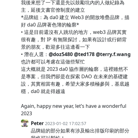
我後來想了一下還是先以鼓勵坑內的人做紀錄為
主，延後文書官僚制度的建立
*品牌組：為 da0 建立 Web3 的開放堆疊品牌，描
好 da0 品牌著色簿的輪廓*
• 這是目前還沒有人跳坑的地方，web3 品牌其實
很有趣，對 IP 有無限探討，如果有設計或行銷背
景的朋友，歡迎多往這邊看一下
• 潛在人選：
@doz5480
@ted178
@terry.f.wang
也許都可以考慮在這做些幫忙
這大概就是 2023 da0 協作層的輪廓，這裡雖然不
是專案，但我們卻是在探索 DAO 在未來的基礎建
設，其實相當有趣，希望大家多積極參與，基底越
穩，da0 就走得越遠
Again, happy new year, let’s have a wonderful
2023
Peter
2023-01-02 17:02:57
品牌組的部分如果有涉及輸出排版印刷的部分