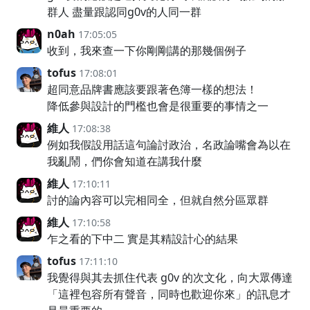
群人 盡量跟認同g0v的人同一群
n0ah
17:05:05
收到，我來查一下你剛剛講的那幾個例子
tofus
17:08:01
超同意品牌書應該要跟著色簿一樣的想法！
降低參與設計的門檻也會是很重要的事情之一
維人
17:08:38
例如我假設用話這句論討政治，名政論嘴會為以在
我亂鬧，們你會知道在講我什麼
維人
17:10:11
討的論內容可以完相同全，但就自然分區眾群
維人
17:10:58
乍之看的下中二 實是其精設計心的結果
tofus
17:11:10
我覺得與其去抓住代表 g0v 的次文化，向大眾傳達
「這裡包容所有聲音，同時也歡迎你來」的訊息才