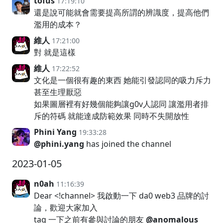
tofus
17:19:10
還是說可能就會需要提高所謂的辨識度，提高他們
濫用的成本？
維人
17:21:00
對 就是這樣
維人
17:22:52
文化是一個很有趣的東西 她能引發認同的吸力斥力
甚至生理厭惡
如果圖層裡有好幾個能夠讓g0v人認同 讓濫用者排
斥的符碼 就能達成防範效果 同時不失開放性
Phini Yang
19:33:28
@phini.yang
has joined the channel
2023-01-05
n0ah
11:16:39
Dear <!channel> 我啟動一下 da0 web3 品牌的討
論，歡迎大家加入
tag 一下之前有參與討論的朋友
@anomalous