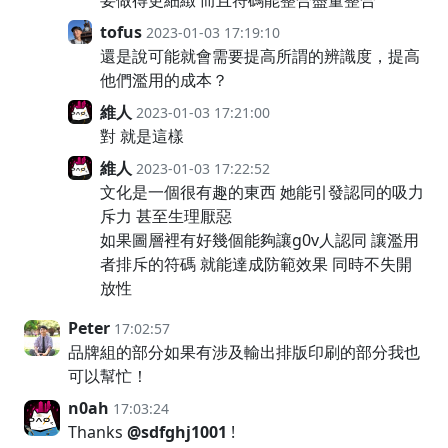
要做得更細緻 而且符碼能整合盡量整合
tofus
2023-01-03 17:19:10
還是說可能就會需要提高所謂的辨識度，提高
他們濫用的成本？
維人
2023-01-03 17:21:00
對 就是這樣
維人
2023-01-03 17:22:52
文化是一個很有趣的東西 她能引發認同的吸力
斥力 甚至生理厭惡
如果圖層裡有好幾個能夠讓g0v人認同 讓濫用
者排斥的符碼 就能達成防範效果 同時不失開
放性
Peter
17:02:57
品牌組的部分如果有涉及輸出排版印刷的部分我也
可以幫忙！
n0ah
17:03:24
Thanks
@sdfghj1001
!