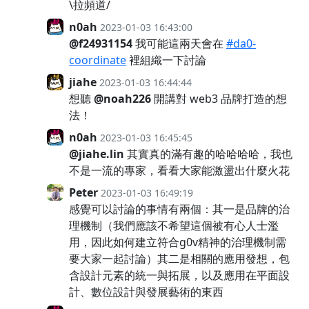
\拉頻道/
n0ah
2023-01-03 16:43:00
@f24931154
我可能這兩天會在
#da0-
coordinate
裡組織一下討論
jiahe
2023-01-03 16:44:44
想聽
@noah226
開講對 web3 品牌打造的想
法！
n0ah
2023-01-03 16:45:45
@jiahe.lin
其實真的滿有趣的哈哈哈哈，我也
不是一流的專家，看看大家能激盪出什麼火花
Peter
2023-01-03 16:49:19
感覺可以討論的事情有兩個：其一是品牌的治
理機制（我們應該不希望這個被有心人士濫
用，因此如何建立符合g0v精神的治理機制需
要大家一起討論）其二是相關的應用發想，包
含設計元素的統一與拓展，以及應用在平面設
計、數位設計與發展藝術的東西