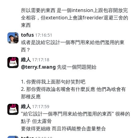
所以需要的東西 是一個intension上跟包容開放完
全相容，但extention上會讓freerider退避三舍的
東西
tofus
17:16:51
或者是說給它設計一個專門用來給他們濫用的東
西？
維人
17:17:18
@terry.f.wang
先從一個問題開始
1. 你覺得我上面那句好笑對吧
2. 那你覺得政論名嘴會有什麼反應 他們為啥會有
那種反應
維人
17:17:59
"給它設計一個專門用來給他們濫用的東西" 很棒的
點子 但太露骨
要做得更細緻 而且符碼能整合盡量整合