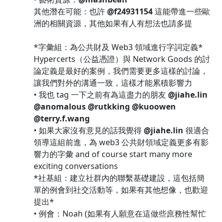
其他潛在可能：也許
@f24931154
這能帶進一些歐
洲的相關資源，其他如果有人有想法也請多提
*字彙組：為公共財及 Web3 領域進行字詞定義*
Hypercerts（公益憑證）與 Network Goods 的討
論定義是最好的案例，我們需要更多這樣的討論，
讓我們對外的溝通一致，這樣才能累積影響力
• 我也 tag 一下之前有為這盡力的朋友
@jiahe.lin
@anomalous
@rutkking
@kuoowen
@terry.f.wang
• 如果大家沒有意見的話我覺得
@jiahe.lin
很適合
領導這組前進，為 web3 公共財領域定義更多有影
響力的字彙 and of course start many more
exciting conversations
*社基組：建立社群內的聯繫基礎建設，這包括簡
單的例會到社交活動等，如果有其他想像，也歡迎
提出*
• 例會：Noah (如果有人願意在這做些庶務性幫忙