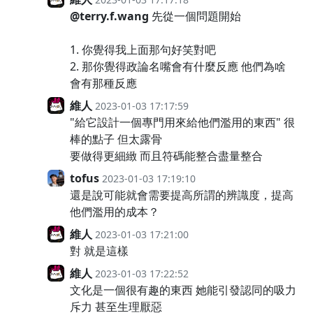
@terry.f.wang
先從一個問題開始
1. 你覺得我上面那句好笑對吧
2. 那你覺得政論名嘴會有什麼反應 他們為啥
會有那種反應
維人
2023-01-03 17:17:59
"給它設計一個專門用來給他們濫用的東西" 很
棒的點子 但太露骨
要做得更細緻 而且符碼能整合盡量整合
tofus
2023-01-03 17:19:10
還是說可能就會需要提高所謂的辨識度，提高
他們濫用的成本？
維人
2023-01-03 17:21:00
對 就是這樣
維人
2023-01-03 17:22:52
文化是一個很有趣的東西 她能引發認同的吸力
斥力 甚至生理厭惡