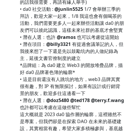
的話我很需要，再請有緣人舉手)
• da0 社交活動 :
@junlin5525
1/7 會舉辦三季的
拜訪，歡迎大家一起來，1/8 我這也會有個喝茶的
活動，我們需要更多人一起來辦些活動讓 da0 的朋
友們可以彼此認識，這樣未來社群的基底才會堅實
• 潛在人選：也許
@ramos
也可以考慮從這開始
• 潛在項目：
@billy3321
有提過會議筆記的人，但
我後來想了一下還是先以鼓勵坑內的人做紀錄為
主，延後文書官僚制度的建立
*品牌組：為 da0 建立 Web3 的開放堆疊品牌，描
好 da0 品牌著色簿的輪廓*
• 這是目前還沒有人跳坑的地方，web3 品牌其實
很有趣，對 IP 有無限探討，如果有設計或行銷背
景的朋友，歡迎多往這邊看一下
• 潛在人選：
@doz5480
@ted178
@terry.f.wang
也許都可以考慮在這做些幫忙
這大概就是 2023 da0 協作層的輪廓，這裡雖然不
是專案，但我們卻是在探索 DAO 在未來的基礎建
設，其實相當有趣，希望大家多積極參與，基底越