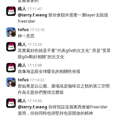
是最重要的
維人
17:11:47
@terry.f.wang
那你會額外需要一層layer去阻擋
freerider
tofus
17:12:10
神ㄇ意思
維人
17:12:23
其實最好的就是不要"代表g0v的次文化" 而是"受眾
跟g0v剛好相關"的次文化
維人
17:12:48
就像海盜跟全球暖化的相關性依樣
tofus
17:14:22
那如果是以公園、廣場或是咖啡店之類的第三空間
作為主題你們覺得怎麼樣
維人
17:14:36
@terry.f.wang
你得預設這個東西會被freerider
濫用，但你同時也得堅持包容開放的精神