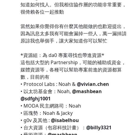
知道如何找人。但我相信協作層的功能非常重要，
很倚賴各位一起推動
當然如果你覺得你有什麼其他能做的也歡迎提出，
因為訊息太多我有可能會漏掉一些人，萬一漏掉請
原諒我也舉個手，讓大家知道你可以幫忙
*資源組：為 da0 專案尋找也帶進資源*
這包括大型的 Partnership，可能的補助或資金，
媒體資源等，各種可以幫助專案前進的資源都算
數，目前的有
• Protocol Labs : Noah &
@vivian.chen
• 以太坊基金會：Noah,
@mashbean
@sdfghj1001
• MODA 民主網路司：Noah
• 區塊勢：Noah & Jacky
• g0v 及其他 :
@isabelhou
• 台大資源（包容科技計畫）：
@billy3321
• 藝術資源：
@mashbean