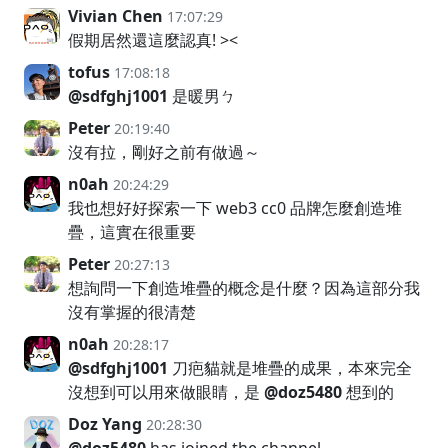
Vivian Chen
17:07:29
假期居然還這麼認真! ><
tofus
17:08:18
@sdfghj1001
是暖男ㄅ
Peter
20:19:40
沒有拉，剛好之前有做過～
n0ah
20:24:29
我也想好好探索一下 web3 cc0 品牌怎麼創造堆
疊，這實在很重要
Peter
20:27:13
想詢問一下創造堆疊的概念是什麼？因為這部分我
沒有掌握的很清楚
n0ah
20:28:17
@sdfghj1001
刀疤貓就是堆疊的成果，本來完全
沒想到可以用來做眼睛，是
@doz5480
想到的
Doz Yang
20:28:30