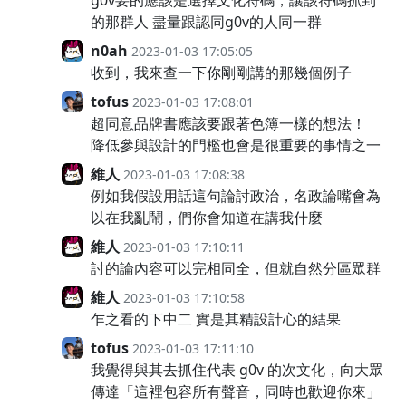
g0v要的應該是選擇文化符碼，讓該符碼抓到
的那群人 盡量跟認同g0v的人同一群
n0ah
2023-01-03 17:05:05
收到，我來查一下你剛剛講的那幾個例子
tofus
2023-01-03 17:08:01
超同意品牌書應該要跟著色簿一樣的想法！
降低參與設計的門檻也會是很重要的事情之一
維人
2023-01-03 17:08:38
例如我假設用話這句論討政治，名政論嘴會為
以在我亂鬧，們你會知道在講我什麼
維人
2023-01-03 17:10:11
討的論內容可以完相同全，但就自然分區眾群
維人
2023-01-03 17:10:58
乍之看的下中二 實是其精設計心的結果
tofus
2023-01-03 17:11:10
我覺得與其去抓住代表 g0v 的次文化，向大眾
傳達「這裡包容所有聲音，同時也歡迎你來」