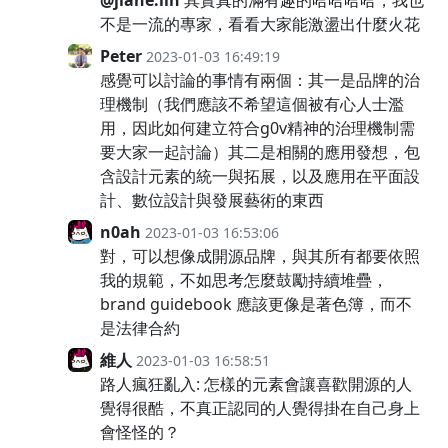
@jiahe.lin
其實真的滿有趣的哈哈哈哈，我也
不是一流的專家，看看大家能激盪出什麼火花
Peter
2023-01-03 16:49:19
感覺可以討論的事情有兩個：其一是品牌的治
理機制（我們應該不希望這個被有心人士濫
用，因此如何建立符合g0v精神的治理機制需
要大家一起討論）其二是相關的應用發想，包
含設計元素的統一與拓展，以及應用在平面設
計、數位設計與發展藝術的東西
n0ah
2023-01-03 16:53:06
對，可以想像成開源品牌，與其所有都要依照
我的規範，不如思考怎麼鼓勵持續堆疊，
brand guidebook 應該更像是著色簿，而不
是法律合約
維人
2023-01-03 16:58:51
路人瘋狂亂入: 怎樣的元素會讓喜歡開源的人
覺得很酷，不真正認同的人覺得掛在自己身上
會怪怪的？