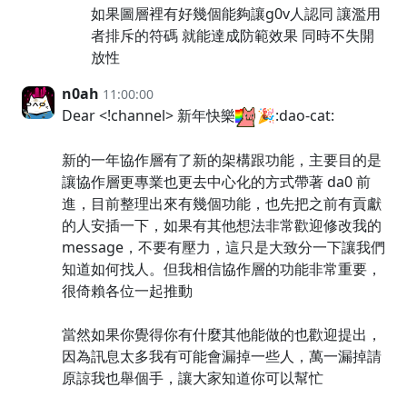
如果圖層裡有好幾個能夠讓g0v人認同 讓濫用
者排斥的符碼 就能達成防範效果 同時不失開
放性
n0ah
11:00:00
Dear <!channel> 新年快樂
🎉:dao-cat:
新的一年協作層有了新的架構跟功能，主要目的是
讓協作層更專業也更去中心化的方式帶著 da0 前
進，目前整理出來有幾個功能，也先把之前有貢獻
的人安插一下，如果有其他想法非常歡迎修改我的
message，不要有壓力，這只是大致分一下讓我們
知道如何找人。但我相信協作層的功能非常重要，
很倚賴各位一起推動
當然如果你覺得你有什麼其他能做的也歡迎提出，
因為訊息太多我有可能會漏掉一些人，萬一漏掉請
原諒我也舉個手，讓大家知道你可以幫忙