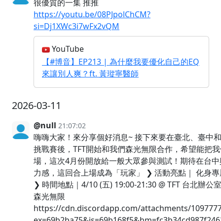
很優質的一集 推推
https://youtu.be/08PJpolChCM?
si=Dj1XWc3i7wFx2vQM
YouTube
【#博音】EP213 | 為什麼我要優化自己的EQ
來讓別人爽？ft. 黃瑽寧醫師
2026-03-11
@null
21:07:02
嗨嗨大家！來分享個好消息~ 接下來要在臺北、臺中
挑戰賽後，TFT開始和我們森光無限合作，希望能把我
場，這次4月份開放給一般大眾參與測試！期待在台中與
力感，這回合上場成為「玩家」 ❯ 活動亮點｜ 化身
❯ 時間地點｜4/10 (五) 19:00-21:30 @ TFT 台北
森光無限
https://cdn.discordapp.com/attachments/1097
ex=69b2ba75&is=69b168f5&hm=fc3b34cd987f246