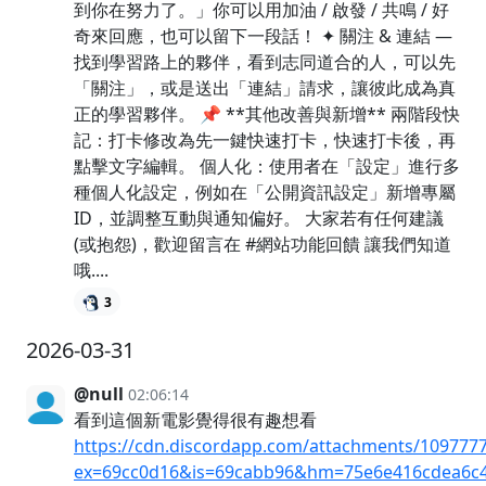
到你在努力了。」你可以用加油 / 啟發 / 共鳴 / 好
奇來回應，也可以留下一段話！ ✦ 關注 & 連結 —
找到學習路上的夥伴，看到志同道合的人，可以先
「關注」，或是送出「連結」請求，讓彼此成為真
正的學習夥伴。 📌 **其他改善與新增** 兩階段快
記：打卡修改為先一鍵快速打卡，快速打卡後，再
點擊文字編輯。 個人化：使用者在「設定」進行多
種個人化設定，例如在「公開資訊設定」新增專屬
ID，並調整互動與通知偏好。 大家若有任何建議
(或抱怨)，歡迎留言在 #網站功能回饋 讓我們知道
哦....
3
2026-03-31
@null
02:06:14
看到這個新電影覺得很有趣想看
https://cdn.discordapp.com/attachments/10977
ex=69cc0d16&is=69cabb96&hm=75e6e416cdea6c