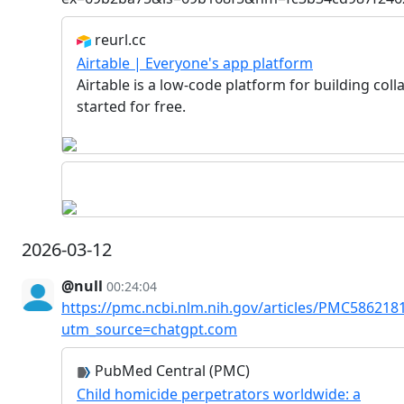
reurl.cc
Airtable | Everyone's app platform
Airtable is a low-code platform for building co
started for free.
2026-03-12
@null
00:24:04
https://pmc.ncbi.nlm.nih.gov/articles/PMC586218
utm_source=chatgpt.com
PubMed Central (PMC)
Child homicide perpetrators worldwide: a