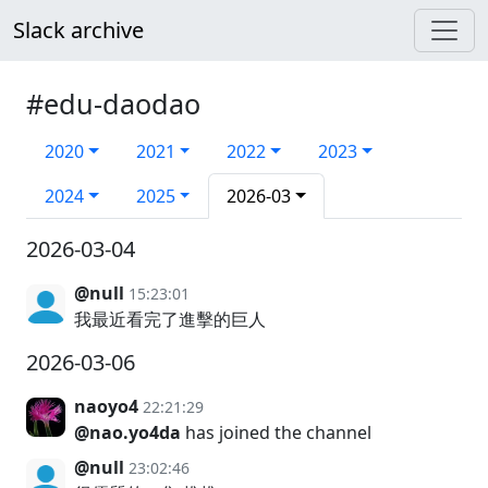
Slack archive
#edu-daodao
2020
2021
2022
2023
2024
2025
2026-03
2026-03-04
@null
15:23:01
我最近看完了進擊的巨人
2026-03-06
naoyo4
22:21:29
@nao.yo4da
has joined the channel
@null
23:02:46