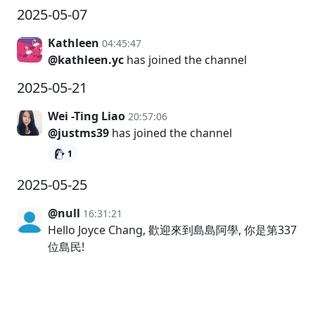
2025-05-07
Kathleen
04:45:47
@kathleen.yc
has joined the channel
2025-05-21
Wei -Ting Liao
20:57:06
@justms39
has joined the channel
1
2025-05-25
@null
16:31:21
Hello Joyce Chang, 歡迎來到島島阿學, 你是第337
位島民!