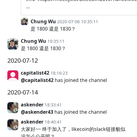
...
Chung Wu
2020-07-06 10:35:11
是 1800 還是 1830？
Chung Wu
10:35:11
是 1800 還是 1830？
2020-07-12
capitalist42
18:16:23
@capitalist42
has joined the channel
2020-07-14
askender
18:33:41
@askender43
has joined the channel
askender
18:40:41
大家好~~ 终于加入了，likecoin的slack链接貌似
没怎么公开吧？