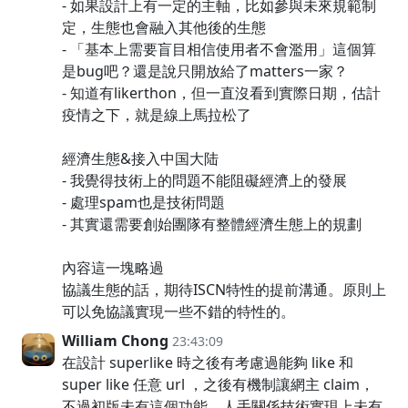
- 如果設計上有一定的主軸，比如參與未來規範制
定，生態也會融入其他後的生態
- 「基本上需要盲目相信使用者不會濫用」這個算
是bug吧？還是說只開放給了matters一家？
- 知道有likerthon，但一直沒看到實際日期，估計
疫情之下，就是線上馬拉松了
經濟生態&接入中国大陆
- 我覺得技術上的問題不能阻礙經濟上的發展
- 處理spam也是技術問題
- 其實還需要創始團隊有整體經濟生態上的規劃
內容這一塊略過
協議生態的話，期待ISCN特性的提前溝通。原則上
可以免協議實現一些不錯的特性的。
William Chong
23:43:09
在設計 superlike 時之後有考慮過能夠 like 和
super like 任意 url ，之後有機制讓網主 claim，
不過初版未有這個功能，人手關係技術實現上未有