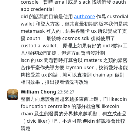
console，暫時 email 或是 slack 找我們發 oauth
app credential
did 的話我們目前是使用
authcore
作爲 custodial
wallet 和登入方案，但其實最初期的版本我們是純
metamask 登入的，結果各種卡 ux 所以變成了支
援 oauth ，最後轉 cosmos sdk 後就使用了
custodial wallet。 原理上如果有好的 did 標準/工
具/服務我們支援，但這方面暫時沒計劃
iscn 的 ux 問題暫時打算會以 matters 之類的緊密
合作平臺作先導方便 layman user，技術愛好者能
夠接受差 ux 的話，就可以直接到 chain api 做到
相同效果，推出後看情況再改進
William Chong
23:56:27
整個方向應該會是越來越多東西上鏈，而 likecoin
foundation centralize 的部分就會和 likecoin
chain 及生態發展的分界越來越明顯，獨立成產品
（ civic liker）吧，不過可能
@kin
解說得會比較
清楚