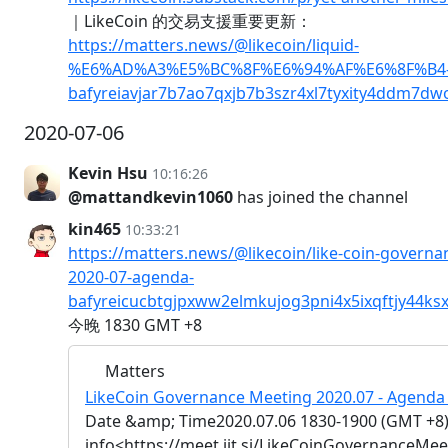
｜LikeCoin 的交易支援重要更新：
https://matters.news/@likecoin/liquid-
%E6%AD%A3%E5%BC%8F%E6%94%AF%E6%8F%B4-lik
bafyreiavjar7b7ao7qxjb7b3szr4xl7tyxity4ddm7d
2020-07-06
Kevin Hsu
10:16:26
@mattandkevin1060
has joined the channel
kin465
10:33:21
https://matters.news/@likecoin/like-coin-governa
2020-07-agenda-
bafyreicucbtgjpxww2elmkujog3pni4x5ixqftjy44k
今晚 1830 GMT +8
Matters
LikeCoin Governance Meeting 2020.07 - Agenda 
Date &amp; Time2020.07.06 1830-1900 (GMT +8)
info<https://meet.jit.si/LikeCoinGovernanceMe