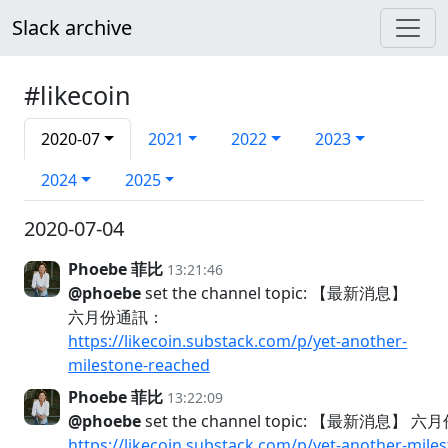
Slack archive
#likecoin
2020-07
2021
2022
2023
2024
2025
2020-07-04
Phoebe 菲比
13:21:46
@phoebe
set the channel topic: 【最新消息】
六月份通訊：
https://likecoin.substack.com/p/yet-another-
milestone-reached
Phoebe 菲比
13:22:09
@phoebe
set the channel topic: 【最新消息】 
https://likecoin.substack.com/p/yet-another-mile