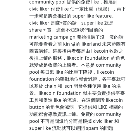
community pool 提供的免費 like，推展到
civic liker 付費 like 佔一定比重（現狀），再下
一步就是將會推出的 super like feature。
civic liker 是賺+賞的話，super like 就是
share + 賞。這個不知道我們目前的
marketing campaign 開始推廣了沒，沒的話
可能要看看之前 kin 做的 likerland 未來藍圖有
圖表講解。這裏後兩者都是由 likecoin 收款之
後推上鏈的服務，likecoin foundation 的角色
就變成是收費的上鍊者。本意是 community
pool 每日派 like 的比重下降後，likecoin
foundation 的壟斷地位就會減輕，各平臺就可
以基於 chain 和 iscn 開發各種使用 like 的場
景。likecoin foundation 就主要負責提供平臺
工具和促進 like 的流通。在這個階段 likecoin
button 的角色會減弱，它提供和 LIKE 相關的
功能都會導致資訊上鍊。免費的 community
pool 不再是間燉均分而是根據 civic liker 和
super like 流動就可以避開 spam 的問題