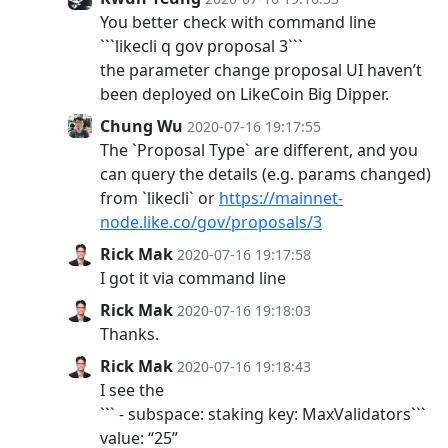
You better check with command line
```likecli q gov proposal 3```
the parameter change proposal UI haven’t
been deployed on LikeCoin Big Dipper.
Chung Wu
2020-07-16 19:17:55
The `Proposal Type` are different, and you
can query the details (e.g. params changed)
from `likecli` or
https://mainnet-
node.like.co/gov/proposals/3
Rick Mak
2020-07-16 19:17:58
I got it via command line
Rick Mak
2020-07-16 19:18:03
Thanks.
Rick Mak
2020-07-16 19:18:43
I see the
``` - subspace: staking key: MaxValidators```
value: “25”