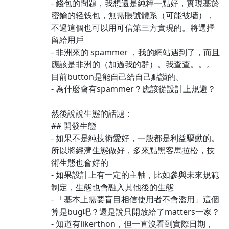
- 錢包的問題，我想還是純粹一點好，實現基於
密鑰的轻钱包，無需賬號體系（可能被墻），
不過這個也可以用可信第三方實現的。將選擇
留給用戶
- 非洲來的 spammer ，我的網站遇到了，而且
應該是非洲的（加過我的群）。我查查。。。
目前button是能自己給自己點讚的。
- 為什麼會有spammer？應該從設計上規避？
然後說說生態的話題：
## 開發生態
- 如果不是純技術愛好，一般都是利益驅動的。
所以將經濟生態做好，多來點黑客馬拉松，技
術生態也會好的
- 如果設計上有一定的主軸，比如參與未來規範
制定，生態也會融入其他後的生態
- 「基本上需要盲目相信使用者不會濫用」這個
算是bug吧？還是說只開放給了matters一家？
- 知道有likerthon，但一直沒看到實際日期，