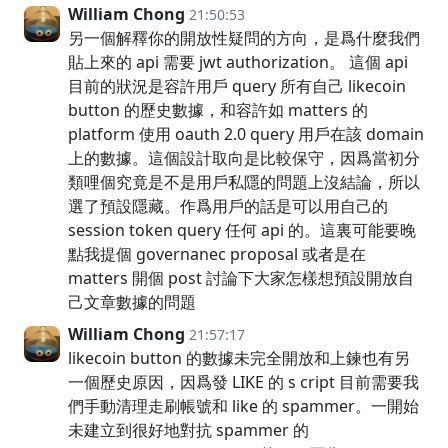
William Chong
21:50:53
另一個解釋你的開放性疑問的方向，是爲什麼我們
貼上來的 api 需要 jwt authorization。 這個 api
目前的狀況是容許用戶 query 所有自己 likecoin
button 的歷史數據，和容許如 matters 的
platform 使用 oauth 2.0 query 用戶在該 domain
上的數據。這個設計取向是比較保守，因爲當初分
類哩個究竟是不是用戶私隱的問題上沒結論，所以
選了預設隱藏。作爲用戶的話是可以用自己的
session token query 任何 api 的。這裏可能要晚
點我提個 governanec proposal 或者是在
matters 開個 post 討論下大家怎樣想預設開放自
己文章數據的問題
William Chong
21:57:17
likecoin button 的數據未完全開放和上鍊也有另
一個歷史原因，因爲發 LIKE 的 s cript 目前需要我
們手動清理走刷帳號和 like 的 spammer。一開始
未建立到很好地對抗 spammer 的