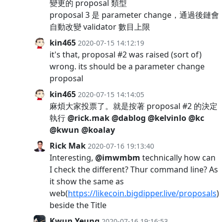
變更的 proposal 類型
proposal 3 是 parameter change，通過後鏈會
自動改變 validator 數目上限
kin465
2020-07-15 14:12:19
it's that, proposal #2 was raised (sort of)
wrong. its should be a parameter change
proposal
kin465
2020-07-15 14:14:05
麻煩大家投票了。就是按著 proposal #2 的決定
執行
@rick.mak
@dablog
@kelvinlo
@kc
@kwun
@koalay
Rick Mak
2020-07-16 19:13:40
Interesting,
@imwmbm
technically how can
I check the different? Thur command line? As
it show the same as
web(
https://likecoin.bigdipper.live/proposals
)
beside the Title
Kwun Yeung
2020-07-16 19:16:53