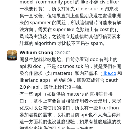
model（community pool 的 like 不像 civic liker
一樣要付費），所以打算先 close source 跑來收
集一直改善。但結果直到上個星期我還在處理非洲
來的 spammer 的問題，所以這個暫時可能未有解
決方向，需要在 super like 之類鏈上有 cost 的行
爲成爲主流後，之後建立起能借助其他可信要素來
計算的 algorithm 才比較不容易被 spam。
William Chong
22:02:02
開發生態就比較尷尬。目前你看到 doc 有列出的
api 和 doc ，不是 cosmos sdk 的，就是我們在開
發合作需求（如 matters）和內部需求（
like.co
和
likerland app） 的功能時，順帶寫成符合 oauth
2.0 的 api，設計上比較沒主軸。
有一些 api （如提供給 matters 的直接註冊接
口），基本上需要盲目相信使用者不會濫用，未演
化成可以公開使用的接口，所以有一些 likerthon
參加者提的需求，以我們目前 api 也不太滿足得到
這一方面我們也沒甚麼經驗，如果有甚麼建議的歡
迎提出來讓我們可以參考一下怎改進