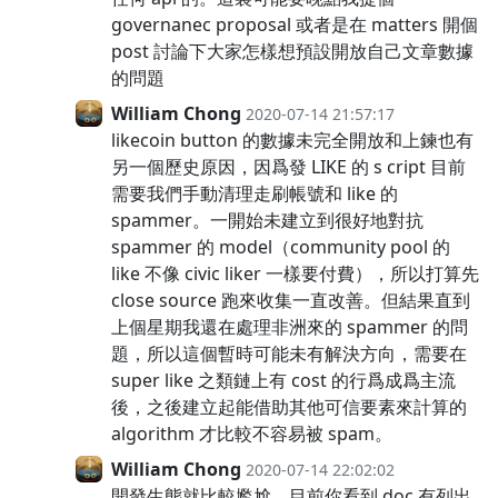
governanec proposal 或者是在 matters 開個
post 討論下大家怎樣想預設開放自己文章數據
的問題
William Chong
2020-07-14 21:57:17
likecoin button 的數據未完全開放和上鍊也有
另一個歷史原因，因爲發 LIKE 的 s cript 目前
需要我們手動清理走刷帳號和 like 的
spammer。一開始未建立到很好地對抗
spammer 的 model（community pool 的
like 不像 civic liker 一樣要付費），所以打算先
close source 跑來收集一直改善。但結果直到
上個星期我還在處理非洲來的 spammer 的問
題，所以這個暫時可能未有解決方向，需要在
super like 之類鏈上有 cost 的行爲成爲主流
後，之後建立起能借助其他可信要素來計算的
algorithm 才比較不容易被 spam。
William Chong
2020-07-14 22:02:02
開發生態就比較尷尬。目前你看到 doc 有列出