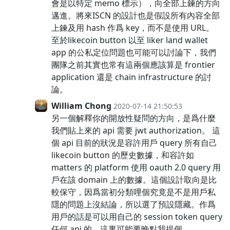
會是以特定 memo 標示），向全部上鍊的方向
邁進。將來ISCN 的設計也是假設所有內容全部
上鍊及用 hash 作爲 key，而不是使用 URL。
至於likecoin button 以至 liker land wallet
app 的公私定位問題也可能可以討論下，我們
團隊之前其實也常有這兩個應該算是 frontier
application 還是 chain infrastructure 的討
論。
William Chong
2020-07-14 21:50:53
另一個解釋你的開放性疑問的方向，是爲什麼
我們貼上來的 api 需要 jwt authorization。 這
個 api 目前的狀況是容許用戶 query 所有自己
likecoin button 的歷史數據，和容許如
matters 的 platform 使用 oauth 2.0 query 用
戶在該 domain 上的數據。這個設計取向是比
較保守，因爲當初分類哩個究竟是不是用戶私
隱的問題上沒結論，所以選了預設隱藏。作爲
用戶的話是可以用自己的 session token query
任何 api 的。這裏可能要晚點我提個