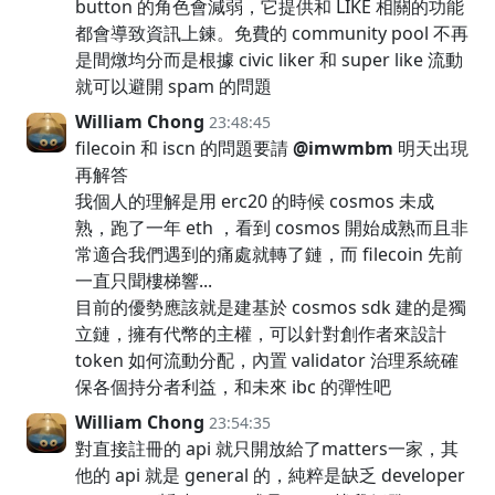
button 的角色會減弱，它提供和 LIKE 相關的功能
都會導致資訊上鍊。免費的 community pool 不再
是間燉均分而是根據 civic liker 和 super like 流動
就可以避開 spam 的問題
William Chong
23:48:45
filecoin 和 iscn 的問題要請
@imwmbm
明天出現
再解答
我個人的理解是用 erc20 的時候 cosmos 未成
熟，跑了一年 eth ，看到 cosmos 開始成熟而且非
常適合我們遇到的痛處就轉了鏈，而 filecoin 先前
一直只聞樓梯響...
目前的優勢應該就是建基於 cosmos sdk 建的是獨
立鏈，擁有代幣的主權，可以針對創作者來設計
token 如何流動分配，內置 validator 治理系統確
保各個持分者利益，和未來 ibc 的彈性吧
William Chong
23:54:35
對直接註冊的 api 就只開放給了matters一家，其
他的 api 就是 general 的，純粹是缺乏 developer