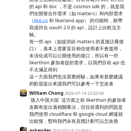
的 api 和 doc ，不是 cosmos sdk 的，就是我
們在開發合作需求（如 matters）和內部需求
（
like.co
和 likerland app） 的功能時，順帶
寫成符合 oauth 2.0 的 api，設計上比較沒主
軸。
有一些 api （如提供給 matters 的直接註冊接
口），基本上需要盲目相信使用者不會濫用，
未演化成可以公開使用的接口，所以有一些
likerthon 參加者提的需求，以我們目前 api 也
不太滿足得到
這一方面我們也沒甚麼經驗，如果有甚麼建議
的歡迎提出來讓我們可以參考一下怎改進
William Chong
2020-07-14 22:03:56
`接入中国大陆` 這方面之前 likerthon 的參加者
友鄰有提出過相關看法，但目前遇到的問題是
我們使用 cloudflare 和 google cloud 網速就
比較慢，暫時我們未有具體計劃可以怎改善
askender
2020-07-14 22:49:52