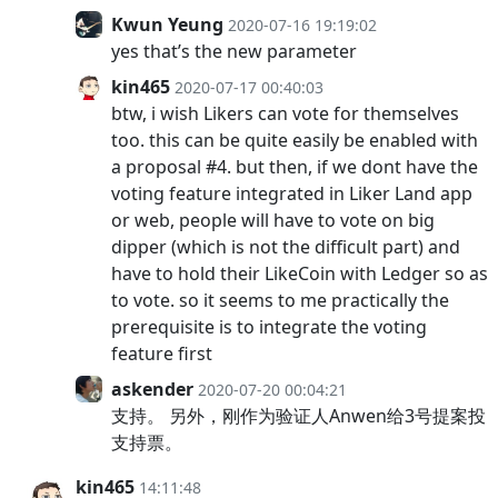
Kwun Yeung
2020-07-16 19:19:02
yes that’s the new parameter
kin465
2020-07-17 00:40:03
btw, i wish Likers can vote for themselves
too. this can be quite easily be enabled with
a proposal #4. but then, if we dont have the
voting feature integrated in Liker Land app
or web, people will have to vote on big
dipper (which is not the difficult part) and
have to hold their LikeCoin with Ledger so as
to vote. so it seems to me practically the
prerequisite is to integrate the voting
feature first
askender
2020-07-20 00:04:21
支持。 另外，刚作为验证人Anwen给3号提案投
支持票。
kin465
14:11:48