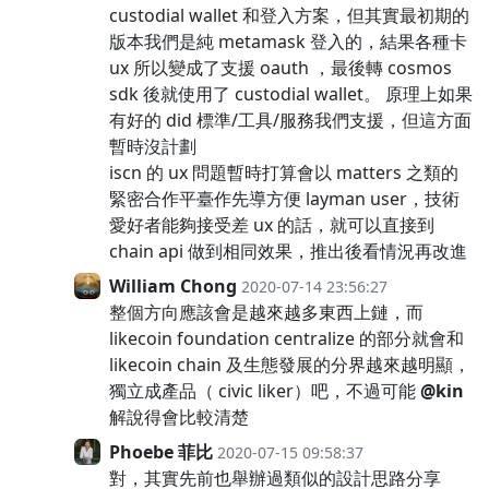
custodial wallet 和登入方案，但其實最初期的
版本我們是純 metamask 登入的，結果各種卡
ux 所以變成了支援 oauth ，最後轉 cosmos
sdk 後就使用了 custodial wallet。 原理上如果
有好的 did 標準/工具/服務我們支援，但這方面
暫時沒計劃
iscn 的 ux 問題暫時打算會以 matters 之類的
緊密合作平臺作先導方便 layman user，技術
愛好者能夠接受差 ux 的話，就可以直接到
chain api 做到相同效果，推出後看情況再改進
William Chong
2020-07-14 23:56:27
整個方向應該會是越來越多東西上鏈，而
likecoin foundation centralize 的部分就會和
likecoin chain 及生態發展的分界越來越明顯，
獨立成產品（ civic liker）吧，不過可能
@kin
解說得會比較清楚
Phoebe 菲比
2020-07-15 09:58:37
對，其實先前也舉辦過類似的設計思路分享