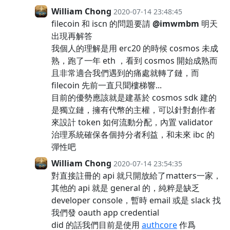
William Chong
2020-07-14 23:48:45
filecoin 和 iscn 的問題要請
@imwmbm
明天
出現再解答
我個人的理解是用 erc20 的時候 cosmos 未成
熟，跑了一年 eth ，看到 cosmos 開始成熟而
且非常適合我們遇到的痛處就轉了鏈，而
filecoin 先前一直只聞樓梯響...
目前的優勢應該就是建基於 cosmos sdk 建的
是獨立鏈，擁有代幣的主權，可以針對創作者
來設計 token 如何流動分配，內置 validator
治理系統確保各個持分者利益，和未來 ibc 的
彈性吧
William Chong
2020-07-14 23:54:35
對直接註冊的 api 就只開放給了matters一家，
其他的 api 就是 general 的，純粹是缺乏
developer console，暫時 email 或是 slack 找
我們發 oauth app credential
did 的話我們目前是使用
authcore
作爲