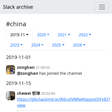
Slack archive
#china
2019-11
2020
2021
2022
2023
2024
2025
2026
2019-11-01
zonghan
21:43:53
@zonghan
has joined the channel
2019-11-15
chewei 哲瑋
20:02:04
https://g0v.hackmd.io/jK6rufyNRwKiqgostOFyIQ?
view