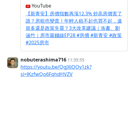
YouTube
【新青安】房價指數再漲12.3% 炒高房價害了
誰？房租也變貴！年輕人租不起也買不起，違
規多還是政策失靈？3大改革建議｜洛書、劉
涵竹｜房市最錢線EP28 #房價 #新青安 #政策
#2025房市
nobuterashima716
11:35:55
https://youtu.be/QgjXiOOy1zk?
si=lKzfwQo6FqhdHVZV