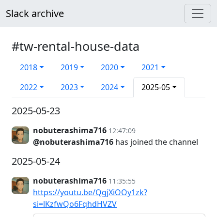
Slack archive
#tw-rental-house-data
2018
2019
2020
2021
2022
2023
2024
2025-05
2025-05-23
nobuterashima716
12:47:09
@nobuterashima716
has joined the channel
2025-05-24
nobuterashima716
11:35:55
https://youtu.be/QgjXiOOy1zk?
si=lKzfwQo6FqhdHVZV